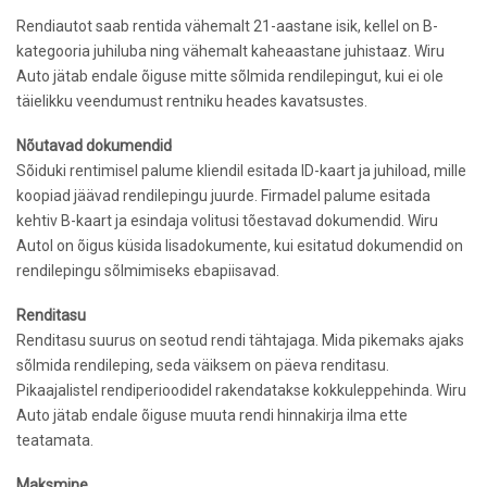
Rendiautot saab rentida vähemalt 21-aastane isik, kellel o­n B-
kategooria juhiluba ning vähemalt kaheaastane juhistaaz. Wiru
Auto jätab endale õiguse mitte sõlmida rendilepingut, kui ei ole
täielikku veendumust rentniku heades kavatsustes.
Nõutavad dokumendid
Sõiduki rentimisel palume kliendil esitada ID-kaart ja juhiload, mille
koopiad jäävad rendilepingu juurde. Firmadel palume esitada
kehtiv B-kaart ja esindaja volitusi tõestavad dokumendid. Wiru
Autol o­n õigus küsida lisadokumente, kui esitatud dokumendid o­n
rendilepingu sõlmimiseks ebapiisavad.
Renditasu
Renditasu suurus o­n seotud rendi tähtajaga. Mida pikemaks ajaks
sõlmida rendileping, seda väiksem o­n päeva renditasu.
Pikaajalistel rendiperioodidel rakendatakse kokkuleppehinda. Wiru
Auto jätab endale õiguse muuta rendi hinnakirja ilma ette
teatamata.
Maksmine