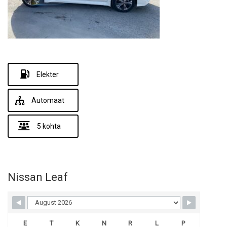
Elekter
Automaat
5 kohta
Nissan Leaf
E
T
K
N
R
L
P