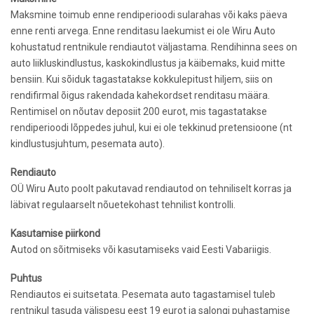
Maksmine toimub enne rendiperioodi sularahas või kaks päeva
enne renti arvega. Enne renditasu laekumist ei ole Wiru Auto
kohustatud rentnikule rendiautot väljastama. Rendihinna sees o­n
auto liikluskindlustus, kaskokindlustus ja käibemaks, kuid mitte
bensiin. Kui sõiduk tagastatakse kokkulepitust hiljem, siis o­n
rendifirmal õigus rakendada kahekordset renditasu määra.
Rentimisel o­n nõutav deposiit 200 eurot, mis tagastatakse
rendiperioodi lõppedes juhul, kui ei ole tekkinud pretensioone (nt
kindlustusjuhtum, pesemata auto).
Rendiauto
OÜ Wiru Auto poolt pakutavad rendiautod o­n tehniliselt korras ja
läbivat regulaarselt nõuetekohast tehnilist kontrolli.
Kasutamise piirkond
Autod on sõitmiseks või kasutamiseks vaid Eesti Vabariigis.
Puhtus
Rendiautos ei suitsetata. Pesemata auto tagastamisel tuleb
rentnikul tasuda välispesu eest 19 eurot ja salongi puhastamise