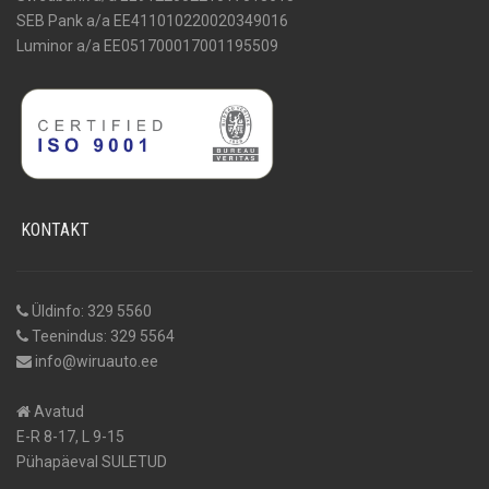
SEB Pank a/a EE411010220020349016
Luminor a/a EE051700017001195509
KONTAKT
Üldinfo: 329 5560
Teenindus: 329 5564
info@wiruauto.ee
Avatud
E-R 8-17, L 9-15
Pühapäeval SULETUD