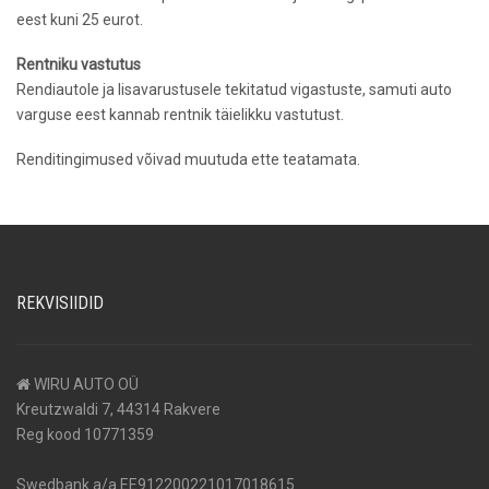
eest kuni 25 eurot.
Rentniku vastutus
Rendiautole ja lisavarustusele tekitatud vigastuste, samuti auto
varguse eest kannab rentnik täielikku vastutust.
Renditingimused võivad muutuda ette teatamata.
REKVISIIDID
WIRU AUTO OÜ
Kreutzwaldi 7, 44314 Rakvere
Reg kood 10771359
Swedbank a/a EE912200221017018615