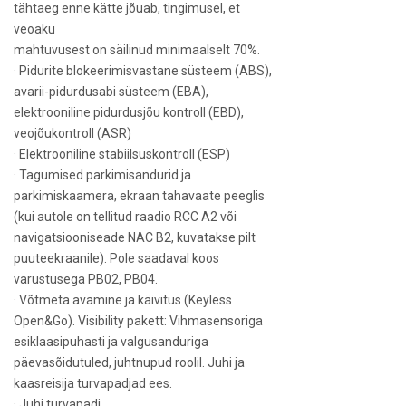
tähtaeg enne kätte jõuab, tingimusel, et
veoaku
mahtuvusest on säilinud minimaalselt 70%.
· Pidurite blokeerimisvastane süsteem (ABS),
avarii-pidurdusabi süsteem (EBA),
elektrooniline pidurdusjõu kontroll (EBD),
veojõukontroll (ASR)
· Elektrooniline stabiilsuskontroll (ESP)
· Tagumised parkimisandurid ja
parkimiskaamera, ekraan tahavaate peeglis
(kui autole on tellitud raadio RCC A2 või
navigatsiooniseade NAC B2, kuvatakse pilt
puuteekraanile). Pole saadaval koos
varustusega PB02, PB04.
· Võtmeta avamine ja käivitus (Keyless
Open&Go). Visibility pakett: Vihmasensoriga
esiklaasipuhasti ja valgusanduriga
päevasõidutuled, juhtnupud roolil. Juhi ja
kaasreisija turvapadjad ees.
· Juhi turvapadi