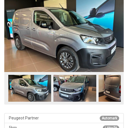
Peugeot Partner
Automark
5km
Läbisõit