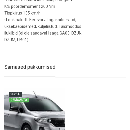
ICE pöördemoment 260 Nm
Tippkiirus 135 km/h
· Look pakett: Kerevärvi tagakaitseraud,
uksekäepidemed, küljeliistud. Täismõõdus
ilukilbid (ei ole saadaval lisaga GA03, DZJN,
DZJM, UB01).
Sarnased pakkumised
2023A.
DEMOAUTO