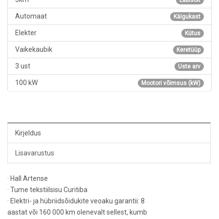
Automaat
Käigukast
Elekter
Kütus
Vaikekaubik
Keretüüp
3 ust
Uste arv
100 kW
Mootori võimsus (kW)
Kirjeldus
Lisavarustus
· Hall Artense
· Tume tekstiilsisu Curitiba
· Elektri- ja hübriidsõidukite veoaku garantii: 8
aastat või 160 000 km olenevalt sellest, kumb