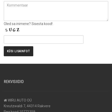
Oled sa inimene? Sisesta kood!
REKVISIIDID
WIRU AUTO OÜ
Kreutzwaldi 7, 44314 Rakvere
Reg kood 10771359