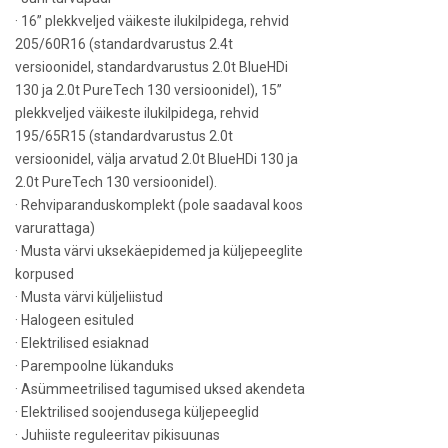
· 16” plekkveljed väikeste ilukilpidega, rehvid
205/60R16 (standardvarustus 2.4t
versioonidel, standardvarustus 2.0t BlueHDi
130 ja 2.0t PureTech 130 versioonidel), 15”
plekkveljed väikeste ilukilpidega, rehvid
195/65R15 (standardvarustus 2.0t
versioonidel, välja arvatud 2.0t BlueHDi 130 ja
2.0t PureTech 130 versioonidel).
· Rehviparanduskomplekt (pole saadaval koos
varurattaga)
· Musta värvi uksekäepidemed ja küljepeeglite
korpused
· Musta värvi küljeliistud
· Halogeen esituled
· Elektrilised esiaknad
· Parempoolne lükanduks
· Asümmeetrilised tagumised uksed akendeta
· Elektrilised soojendusega küljepeeglid
· Juhiiste reguleeritav pikisuunas