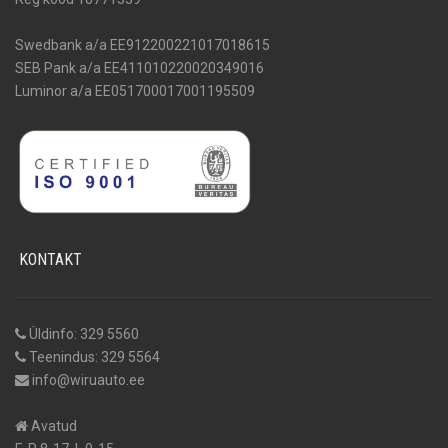
Swedbank a/a EE912200221017018615
SEB Pank a/a EE411010220020349016
Luminor a/a EE051700017001195509
KONTAKT
Üldinfo: 329 5560
Teenindus: 329 5564
info@wiruauto.ee
Avatud