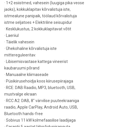
· 1+2 esiistmed, vahesein (luugiga pika veose
jaoks), kokkuklapitav kõrvalistuja iste,
istmealune panipaik, töölaud kõrvalistuja
istme seljatoes + Elektriline seisupidur
· Kesklukustus, 2 kokkuklapitavat võtit
· Laeriiul
· Täielik vahesein
· Ühekohaline kõrvalistuja iste
mittereguleeritav.
· Libisemisvastase kattega vineerist
kaubaruumi põrand
· Manuaalne kliimaseade
· Püsikiirusehoidja koos kiirusepiirajaga
· RCE: DAB Raadio, MP3, bluetooth, USB,
mustvalge ekraan
· RCC A2: DAB, 8″ värvilise puuteekraaniga
raadio, Apple CarPlay, Android Auto, USB,
Bluetooth hands-free
· Sobivus 11 kW kolmefaasilise laadijaga
· Garantii 5 aastat läbisõidupiiranguta