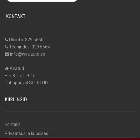
KONTAKT
Üldinfo: 329 5560
Teenindus: 329 5564
info@wiruauto.ee
Avatud
E-R 8-17, L 9-15
Pühapäeval SULETUD
KIIRLINGID
Kontakt
Privaatsus ja küpsised