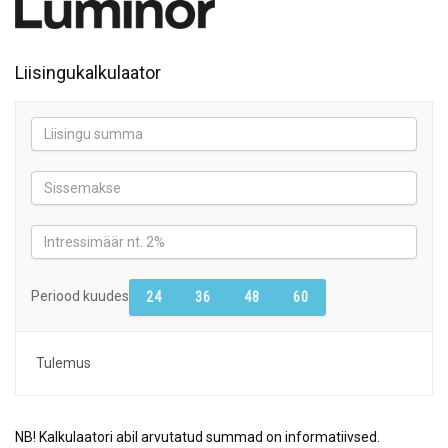
Liisingukalkulaator
Periood kuudes
24
36
48
60
Tulemus
NB! Kalkulaatori abil arvutatud summad on informatiivsed.