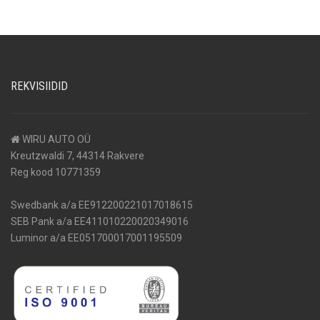
REKVISIIDID
WIRU AUTO OÜ
Kreutzwaldi 7, 44314 Rakvere
Reg kood 10771359
Swedbank a/a EE912200221017018615
SEB Pank a/a EE411010220020349016
Luminor a/a EE051700017001195509