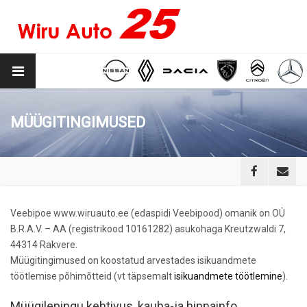
MÜÜGITINGIMUSED
Veebipoe www.wiruauto.ee (edaspidi Veebipood) omanik on OÜ
B.R.A.V. – AA (registrikood 10161282) asukohaga Kreutzwaldi 7,
44314 Rakvere.
Müügitingimused on koostatud arvestades isikuandmete
töötlemise põhimõtteid (vt täpsemalt
isikuandmete töötlemine
).
Müügilepingu kehtivus, kauba-ja hinnainfo