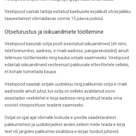
Veebipood vastab tarbija esitatud kaebusele kirjalikult või kirjalikku
taasesitamist võimaldavas vormis 15 päeva jooksul.
Otseturustus ja isikuandmete töötlemine
Veebipood kasutab ostja poolt sisestatud isikuandmeid (sh nimi,
telefoninumber, aadress, e-maili aadress, pangarekvisiidid) ainult
tellimuse töötlemiseks ning kauba ostjale saatmiseks. Veebipood
edastab isikuandmeid veoteenust pakkuvale ettevõtetele selleks,
et kohale toimetada kaupa.
Veebipood saadab ostjale uudiskirju ning pakkumisi ostja e-maili
aadressile ainult juhul, kui ostja on selleks avaldanud soovi
sisestades veebilehel e-kirja aadressi ning andnud teada oma
soovist otsepostituse teadete saamiseks.
Ostjal on igal ajal võimalik loobuda e-postile saadetavatest
pakkumistest ja uudiskirjadest andes sellest meile teada e-kirja
teel või järgides pakkumisi sisaldava e-kirjas toodud juhiseid.