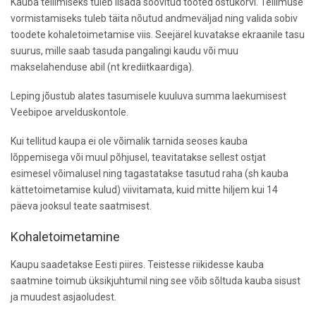
Kauba tellimiseks tuleb lisada soovitud tooted ostukorvi. Tellimuse
vormistamiseks tuleb täita nõutud andmeväljad ning valida sobiv
toodete kohaletoimetamise viis. Seejärel kuvatakse ekraanile tasu
suurus, mille saab tasuda pangalingi kaudu või muu
makselahenduse abil (nt krediitkaardiga).
Leping jõustub alates tasumisele kuuluva summa laekumisest
Veebipoe arvelduskontole.
Kui tellitud kaupa ei ole võimalik tarnida seoses kauba
lõppemisega või muul põhjusel, teavitatakse sellest ostjat
esimesel võimalusel ning tagastatakse tasutud raha (sh kauba
kättetoimetamise kulud) viivitamata, kuid mitte hiljem kui 14
päeva jooksul teate saatmisest.
Kohaletoimetamine
Kaupu saadetakse Eesti piires. Teistesse riikidesse kauba
saatmine toimub üksikjuhtumil ning see võib sõltuda kauba sisust
ja muudest asjaoludest.