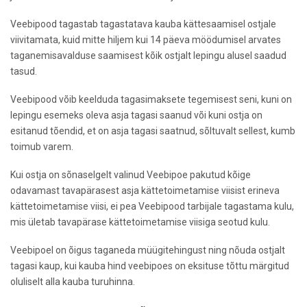
Veebipood tagastab tagastatava kauba kättesaamisel ostjale
viivitamata, kuid mitte hiljem kui 14 päeva möödumisel arvates
taganemisavalduse saamisest kõik ostjalt lepingu alusel saadud
tasud.
Veebipood võib keelduda tagasimaksete tegemisest seni, kuni on
lepingu esemeks oleva asja tagasi saanud või kuni ostja on
esitanud tõendid, et on asja tagasi saatnud, sõltuvalt sellest, kumb
toimub varem.
Kui ostja on sõnaselgelt valinud Veebipoe pakutud kõige
odavamast tavapärasest asja kättetoimetamise viisist erineva
kättetoimetamise viisi, ei pea Veebipood tarbijale tagastama kulu,
mis ületab tavapärase kättetoimetamise viisiga seotud kulu.
Veebipoel on õigus taganeda müügitehingust ning nõuda ostjalt
tagasi kaup, kui kauba hind veebipoes on eksituse tõttu märgitud
oluliselt alla kauba turuhinna.