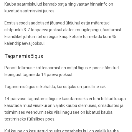
Kauba saatmiskulud kannab ostja ning vastav hinnainfo on
kuvatud saatmisviisi juures.
Eestisisesed saadetised jõuavad üldjuhul ostja määratud
sihtpunkti 3-7 tööpäeva jooksul alates müügilepingu jõustumist.
Erandlikel juhtumitel on õigus kaup kohale toimetada kuni 45
kalendripäeva jooksul.
Taganemisõigus
Pärast tellimuse kättesaamist on ostjal õigus e-poes sõlmitud
lepingust taganeda 14 päeva jooksul.
Taganemisõigus ei kohaldu, kui ostjaks on juriidiline isik.
14-päevase tagastamisõiguse kasutamiseks ei tohi tellitud kaupa
kasutada muul viisil kui on vajalik kauba olemuses, omadustes ja
toimimises veendumiseks viisil nagu see on lubatud kauba
testimiseks füüsilises poes.
Kui kaupa on kasutatud muuks otstarbeks kui on vajalik kauba