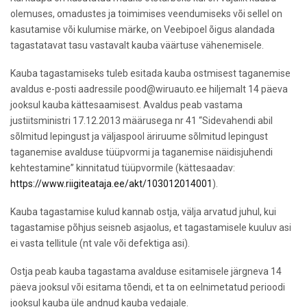
olemuses, omadustes ja toimimises veendumiseks või sellel on
kasutamise või kulumise märke, on Veebipoel õigus alandada
tagastatavat tasu vastavalt kauba väärtuse vähenemisele.
Kauba tagastamiseks tuleb esitada kauba ostmisest taganemise
avaldus e-posti aadressile pood@wiruauto.ee hiljemalt 14 päeva
jooksul kauba kättesaamisest. Avaldus peab vastama
justiitsministri 17.12.2013 määrusega nr 41 “Sidevahendi abil
sõlmitud lepingust ja väljaspool äriruume sõlmitud lepingust
taganemise avalduse tüüpvormi ja taganemise näidisjuhendi
kehtestamine” kinnitatud tüüpvormile (kättesaadav:
https://www.riigiteataja.ee/akt/103012014001
).
Kauba tagastamise kulud kannab ostja, välja arvatud juhul, kui
tagastamise põhjus seisneb asjaolus, et tagastamisele kuuluv asi
ei vasta tellitule (nt vale või defektiga asi).
Ostja peab kauba tagastama avalduse esitamisele järgneva 14
päeva jooksul või esitama tõendi, et ta on eelnimetatud perioodi
jooksul kauba üle andnud kauba vedajale.