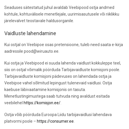
Seaduses sätestatud juhul avaldab Veebipood ostja andmed
kohtule, kohtuvälisele menetlejale, uurimisasutusele või riiklikku
järelevalvet teostavale haldusorganile.
Vaidluste lahendamine
Kui ostjal on Veebipoe osas pretensioone, tuleb need saata e-kirja
aadressile pood@wiruauto.ee.
Kui ostja ja Veebipood ei suuda lahenda vaidlust kokkuleppe teel,
siis on ostjal võimalik pöörduda Tarbijavaidluste komisjoni poole.
Tarbijavaidluste komisjoni pädevuses on lahendada ostja ja
Veebipoe vahel sõlmitud lepingust tulenevaid vaidlusi. Ostja
kaebuse läbivaatamine komisjonis on tasuta.
Menetlustingimustega saab tutvuda ning avaldust esitada
veebilehel
https://komisjon.ee/
.
Ostja võib pöörduda Euroopa Liidu tarbijavaidlusi lahendava
platvormi poole –
https://consumer.ee
.