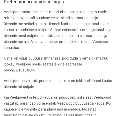
Pretensiooni esitamise õigus
Veebipood vastutab ostjale müüdud kauba lepingutingimustele
mittevastavuse või puuduse eest, mis oli olemas juba asja
üleandmise hetkel ning mis ilmneb kuni kahe aasta jooksul, alates
kauba üleandmisest ostjale. Sellest esimese kuue kuu jooksul asja
üleandmisest ostjale eeldatakse, et puudus oli olemas juba asja
üleandmise ajal. Vastava eelduse ümberlükkamine on Veebipoe
kohustus.
Ostjal on õigus puuduse ilmnemisel pöörduda hiljemalt kahe kuu
jooksul veebipoe poole, saates e-kirja aadressile
pood@wiruauto.ee.
Veebipood ei vastuta puuduste eest, mis on tekkinud pärast kauba
üleandmist ostjale.
Kui Veebipoest ostetud kaubal on puudused, mille eest Veebipood
vastutab, parandab või asendab Veebipood puudusega kauba. Kui
kaupa ei ole võimalik parandada ega asendada, tagastab
Veebipood ostjale kõik müügilepinguga kaasnenud tasud.