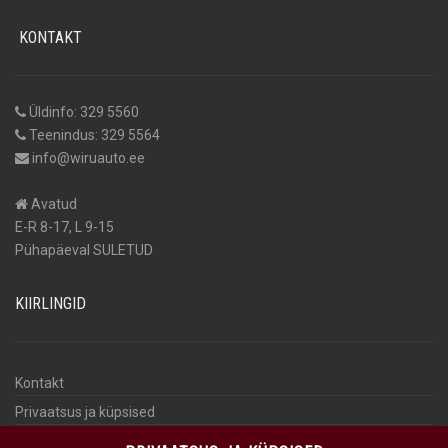
KONTAKT
Üldinfo: 329 5560
Teenindus: 329 5564
info@wiruauto.ee
Avatud
E-R 8-17, L 9-15
Pühapäeval SULETUD
KIIRLINGID
Kontakt
Privaatsus ja küpsised
Isikuandmete töötlemine