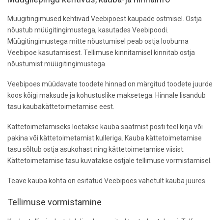
Müügitingimused kehtivad Veebipoest kaupade ostmisel. Ostja
nõustub müügitingimustega, kasutades Veebipoodi.
Müügitingimustega mitte nõustumisel peab ostja loobuma
Veebipoe kasutamisest. Tellimuse kinnitamisel kinnitab ostja
nõustumist müügitingimustega.
Veebipoes müüdavate toodete hinnad on märgitud toodete juurde
koos kõigi maksude ja kohustuslike maksetega. Hinnale lisandub
tasu kaubakättetoimetamise eest.
Kättetoimetamiseks loetakse kauba saatmist posti teel kirja või
pakina või kättetoimetamist kulleriga. Kauba kättetoimetamise
tasu sõltub ostja asukohast ning kättetoimetamise viisist.
Kättetoimetamise tasu kuvatakse ostjale tellimuse vormistamisel.
Teave kauba kohta on esitatud Veebipoes vahetult kauba juures.
Tellimuse vormistamine