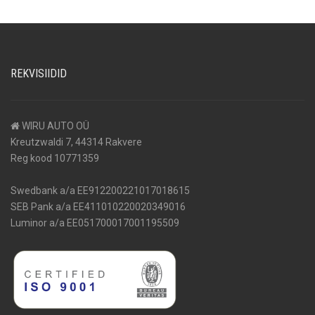
REKVISIIDID
WIRU AUTO OÜ
Kreutzwaldi 7, 44314 Rakvere
Reg kood 10771359
Swedbank a/a EE912200221017018615
SEB Pank a/a EE411010220020349016
Luminor a/a EE051700017001195509