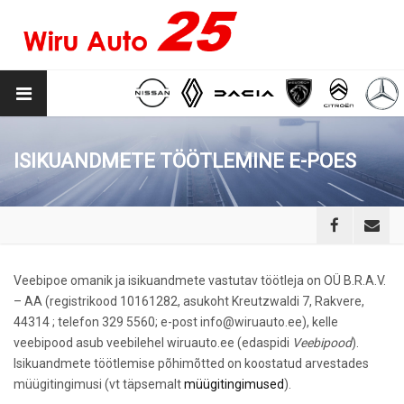
ISIKUANDMETE TÖÖTLEMINE E-POES
Veebipoe omanik ja isikuandmete vastutav töötleja on OÜ B.R.A.V.
– AA (registrikood 10161282, asukoht Kreutzwaldi 7, Rakvere,
44314 ‎; telefon ‎329 5560; e-post info@wiruauto.ee), kelle
veebipood asub veebilehel wiruauto.ee (edaspidi
Veebipood
).
Isikuandmete töötlemise põhimõtted on koostatud arvestades
müügitingimusi (vt täpsemalt
müügitingimused
).