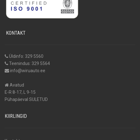
KONTAKT
Üldinfo: 329 5560
Teenindus: 329 5564
info@wiruauto.ee
Avatud
E-R 8-17, L 9-15
Pühapäeval SULETUD
KIIRLINGID