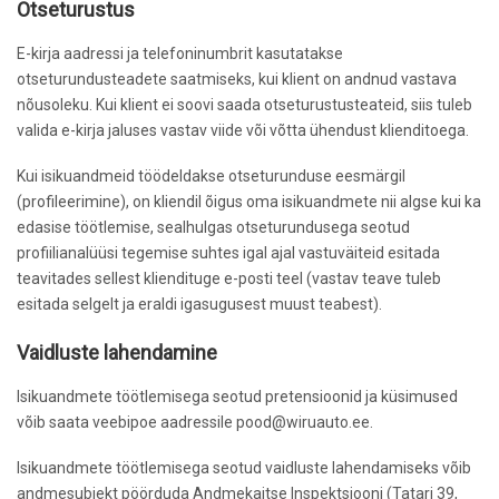
Otseturustus
E-kirja aadressi ja telefoninumbrit kasutatakse
otseturundusteadete saatmiseks, kui klient on andnud vastava
nõusoleku. Kui klient ei soovi saada otseturustusteateid, siis tuleb
valida e-kirja jaluses vastav viide või võtta ühendust klienditoega.
Kui isikuandmeid töödeldakse otseturunduse eesmärgil
(profileerimine), on kliendil õigus oma isikuandmete nii algse kui ka
edasise töötlemise, sealhulgas otseturundusega seotud
profiilianalüüsi tegemise suhtes igal ajal vastuväiteid esitada
teavitades sellest kliendituge e-posti teel (vastav teave tuleb
esitada selgelt ja eraldi igasugusest muust teabest).
Vaidluste lahendamine
Isikuandmete töötlemisega seotud pretensioonid ja küsimused
võib saata veebipoe aadressile pood@wiruauto.ee.
Isikuandmete töötlemisega seotud vaidluste lahendamiseks võib
andmesubjekt pöörduda Andmekaitse Inspektsiooni (Tatari 39,