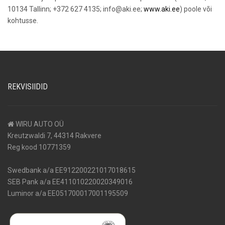
10134 Tallinn; +372 627 4135; info@aki.ee;
www.aki.ee
) poole või
kohtusse.
REKVISIIDID
WIRU AUTO OÜ
Kreutzwaldi 7, 44314 Rakvere
Reg kood 10771359
Swedbank a/a EE912200221017018615
SEB Pank a/a EE411010220020349016
Luminor a/a EE051700017001195509