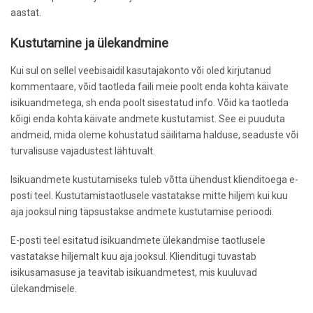
aastat.
Kustutamine ja ülekandmine
Kui sul on sellel veebisaidil kasutajakonto või oled kirjutanud
kommentaare, võid taotleda faili meie poolt enda kohta käivate
isikuandmetega, sh enda poolt sisestatud info. Võid ka taotleda
kõigi enda kohta käivate andmete kustutamist. See ei puuduta
andmeid, mida oleme kohustatud säilitama halduse, seaduste või
turvalisuse vajadustest lähtuvalt.
Isikuandmete kustutamiseks tuleb võtta ühendust klienditoega e-
posti teel. Kustutamistaotlusele vastatakse mitte hiljem kui kuu
aja jooksul ning täpsustakse andmete kustutamise perioodi.
E-posti teel esitatud isikuandmete ülekandmise taotlusele
vastatakse hiljemalt kuu aja jooksul. Klienditugi tuvastab
isikusamasuse ja teavitab isikuandmetest, mis kuuluvad
ülekandmisele.