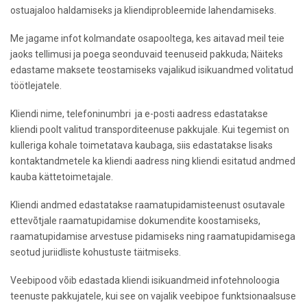
ostuajaloo haldamiseks ja kliendiprobleemide lahendamiseks.
Me jagame infot kolmandate osapooltega, kes aitavad meil teie
jaoks tellimusi ja poega seonduvaid teenuseid pakkuda; Näiteks
edastame maksete teostamiseks vajalikud isikuandmed volitatud
töötlejatele.
Kliendi nime, telefoninumbri ja e-posti aadress edastatakse
kliendi poolt valitud transporditeenuse pakkujale. Kui tegemist on
kulleriga kohale toimetatava kaubaga, siis edastatakse lisaks
kontaktandmetele ka kliendi aadress ning kliendi esitatud andmed
kauba kättetoimetajale.
Kliendi andmed edastatakse raamatupidamisteenust osutavale
ettevõtjale raamatupidamise dokumendite koostamiseks,
raamatupidamise arvestuse pidamiseks ning raamatupidamisega
seotud juriidliste kohustuste täitmiseks.
Veebipood võib edastada kliendi isikuandmeid infotehnoloogia
teenuste pakkujatele, kui see on vajalik veebipoe funktsionaalsuse