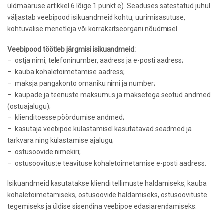
üldmääruse artikkel 6 lõige 1 punkt e). Seaduses sätestatud juhul
väljastab veebipood isikuandmeid kohtu, uurimisasutuse,
kohtuvälise menetleja või korrakaitseorgani nõudmisel.
Veebipood töötleb järgmisi isikuandmeid:
– ostja nimi, telefoninumber, aadress ja e-posti aadress;
– kauba kohaletoimetamise aadress;
– maksja pangakonto omaniku nimi ja number;
– kaupade ja teenuste maksumus ja maksetega seotud andmed
(ostuajalugu);
– klienditoesse pöördumise andmed;
– kasutaja veebipoe külastamisel kasutatavad seadmed ja
tarkvara ning külastamise ajalugu;
– ostusoovide nimekiri;
– ostusoovituste teavituse kohaletoimetamise e-posti aadress.
Isikuandmeid kasutatakse kliendi tellimuste haldamiseks, kauba
kohaletoimetamiseks, ostusoovide haldamiseks, ostusoovituste
tegemiseks ja üldise sisendina veebipoe edasiarendamiseks.