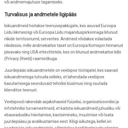
või andmemajutuse tagamiseks.
Turvalisus ja andmetele ligipääs
Isikuandmeid hoitakse teenusepakkujate, kes asuvad Euroopa
Liidu liikmesriigi või Euroopa Liidu majanduspiirkonnaga liitunud
riikide territooriumil, serverites. Andmeid võidakse edastada
riikidesse, mille andmekaitse taset on Euroopa Komisjon hinnanud
piisavaks ning USA ettevõtetele, kes on liitunud andmekaitse kilbi
(Privacy Shield) raamistikuga.
Juurdepääs isikuandmetele on veebipoe töötajatel, kes saavad
isikuandmetega tutvuda selleks, et lahendada veebipoe
kasutamisega seonduvaid tehnilisi küsimusi ning osutada
klienditoe teenust.
Veebipood rakendab asjakohaseid füüsilisi, organisatsioonilisi ja
infotehnilisi turvameetmeid, et kaitsta isikuandmeid juhusliku või
ebaseadusliku hävitamise, kaotsimineku, muutmise või loata
juurdepääsu ja avalikustamise eest. Kõigi isikutega, kellel on
juurdepääs isikuandmetele, sõlmitakse konfidentsiaalsusleping.