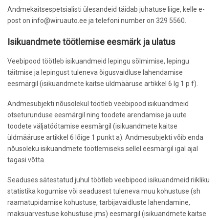
Andmekaitsespetsialisti ülesandeid täidab juhatuse liige, kelle e-
post on info@wiruauto.ee ja telefoni number on 329 5560.
Isikuandmete töötlemise eesmärk ja ulatus
Veebipood töötleb isikuandmeid lepingu sõlmimise, lepingu
täitmise ja lepingust tuleneva õigusvaidluse lahendamise
eesmärgil (isikuandmete kaitse üldmääruse artikkel 6 lg 1 p f).
Andmesubjekti nõusolekul töötleb veebipood isikuandmeid
otseturunduse eesmärgil ning toodete arendamise ja uute
toodete väljatöötamise eesmärgil (isikuandmete kaitse
üldmääruse artikkel 6 lõige 1 punkt a). Andmesubjekti võib enda
nõusoleku isikuandmete töötlemiseks sellel eesmärgil igal ajal
tagasi võtta.
Seaduses sätestatud juhul töötleb veebipood isikuandmeid riikliku
statistika kogumise või seadusest tuleneva muu kohustuse (sh
raamatupidamise kohustuse, tarbijavaidluste lahendamine,
maksuarvestuse kohustuse jms) eesmärgil (isikuandmete kaitse