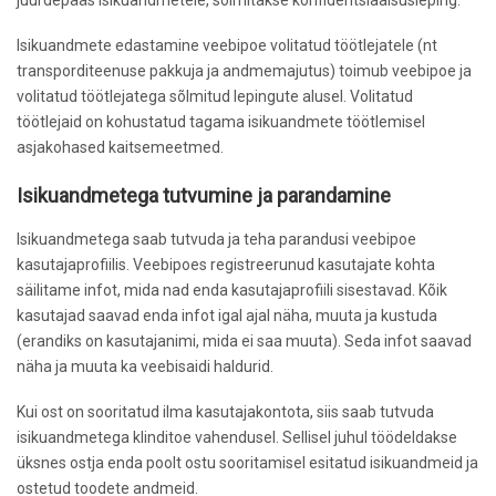
Isikuandmete edastamine veebipoe volitatud töötlejatele (nt
transporditeenuse pakkuja ja andmemajutus) toimub veebipoe ja
volitatud töötlejatega sõlmitud lepingute alusel. Volitatud
töötlejaid on kohustatud tagama isikuandmete töötlemisel
asjakohased kaitsemeetmed.
Isikuandmetega tutvumine ja parandamine
Isikuandmetega saab tutvuda ja teha parandusi veebipoe
kasutajaprofiilis. Veebipoes registreerunud kasutajate kohta
säilitame infot, mida nad enda kasutajaprofiili sisestavad. Kõik
kasutajad saavad enda infot igal ajal näha, muuta ja kustuda
(erandiks on kasutajanimi, mida ei saa muuta). Seda infot saavad
näha ja muuta ka veebisaidi haldurid.
Kui ost on sooritatud ilma kasutajakontota, siis saab tutvuda
isikuandmetega klinditoe vahendusel. Sellisel juhul töödeldakse
üksnes ostja enda poolt ostu sooritamisel esitatud isikuandmeid ja
ostetud toodete andmeid.