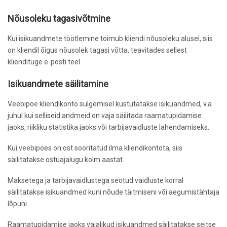
Nõusoleku tagasivõtmine
Kui isikuandmete töötlemine toimub kliendi nõusoleku alusel, siis
on kliendil õigus nõusolek tagasi võtta, teavitades sellest
kliendituge e-posti teel.
Isikuandmete säilitamine
Veebipoe kliendikonto sulgemisel kustutatakse isikuandmed, v.a
juhul kui selliseid andmeid on vaja säilitada raamatupidamise
jaoks, riikliku statistika jaoks või tarbijavaidluste lahendamiseks.
Kui veebipoes on ost sooritatud ilma kliendikontota, siis
säilitatakse ostuajalugu kolm aastat.
Maksetega ja tarbijavaidlustega seotud vaidluste korral
säilitatakse isikuandmed kuni nõude täitmiseni või aegumistähtaja
lõpuni.
Raamatupidamise jaoks vajalikud isikuandmed säilitatakse seitse