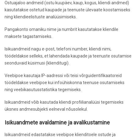
Ostuajaloo andmeid (ostu kuupäev, kaup, kogus, kliendi andmed)
kasutatakse ostetud kaupade ja teenuste ülevaate koostamiseks
ning kliendieelistuste analüüsimiseks.
Pangakonto omaniku nime ja numbrit kasutatakse kliendile
maksete tagastamiseks.
Isikuandmeid nagu e-post, telefoni number, kliendi nimi,
töödeldakse selleks, et lahendada kaupade ja teenuste osutamise
seonduvaid küsimusi (klienditugi).
Veebipoe kasutaja IP-aadressi või teisi võrguidentifikaatoreid
töödeldakse veebipoe kui infoühiskonna teenuse osutamiseks
ning veebikasutusstatistika tegemiseks.
Isikuandmeid võib kasutada kliendi profiilianalüüsi tegemiseks
üksnes andmesubjekti eelneval nõusolekul.
Isikuandmete avaldamine ja avalikustamine
Isikuandmeid edastatakse veebipoe klienditoele ostude ja