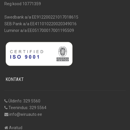
Reg kood 10771359
Swedbank a/a EE912200221017018615
SEB Pank a/a EE411010220020349016
Luminor a/a EE051700017001195509
KONTAKT
Üldinfo: 329 5560
Teenindus: 329 5564
info@wiruauto.ee
Avatud