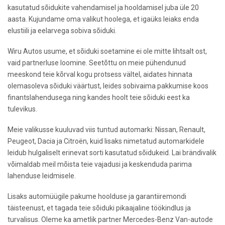
kasutatud sõidukite vahendamisel ja hooldamisel juba üle 20
aasta. Kujundame oma valikut hoolega, et igaüks leiaks enda
elustiili ja eelarvega sobiva sõiduki.
Wiru Autos usume, et sõiduki soetamine ei ole mitte lihtsalt ost,
vaid partnerluse loomine. Seetõttu on meie pühendunud
meeskond teie kõrval kogu protsess vältel, aidates hinnata
olemasoleva sõiduki väärtust, leides sobivaima pakkumise koos
finantslahendusega ning kandes hoolt teie sõiduki eest ka
tulevikus.
Meie valikusse kuuluvad viis tuntud automarki: Nissan, Renault,
Peugeot, Dacia ja Citroën, kuid lisaks nimetatud automarkidele
leidub hulgaliselt erinevat sorti kasutatud sõidukeid. Lai brändivalik
võimaldab meil mõista teie vajadusi ja keskenduda parima
lahenduse leidmisele.
Lisaks automüügile pakume hoolduse ja garantiiremondi
täisteenust, et tagada teie sõiduki pikaajaline töökindlus ja
turvalisus. Oleme ka ametlik partner Mercedes-Benz Van-autode