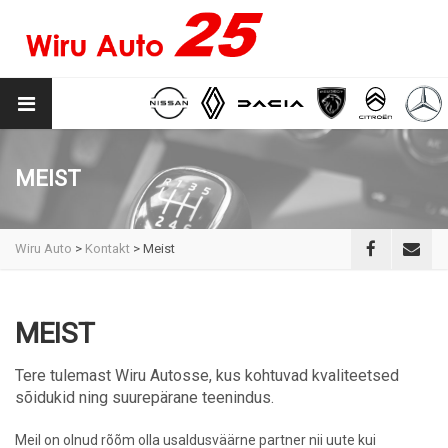
MEIST
Wiru Auto
>
Kontakt
>
Meist
MEIST
Tere tulemast Wiru Autosse, kus kohtuvad kvaliteetsed
sõidukid ning suurepärane teenindus.
Meil on olnud rõõm olla usaldusväärne partner nii uute kui