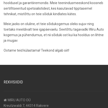
hooldusel ja garantiiremondis. Meie teenindusmeeskond koosneb
sertifitseeritud spetsialistidest, kes kasutavad tipptasemel
tehnikat, mistõttu on teie sõiduk kindlates kätes.
Meie jaoks on oluline, et teie sõidukogemus oleks sujuv ning
toetaks meeldivalt teie igapäevaelu. Seetõttu tagavadki Wiru Auto
kogemus ja pühendumus, et nii sõiduki ost kui ka hooldus on lihtne
ja mugav.
Ootame teid külastama! Teekond algab siit!
REKVISIIDID
WIRU AUTO OÜ
Kreutzwaldi 7, 44314 Rakvere