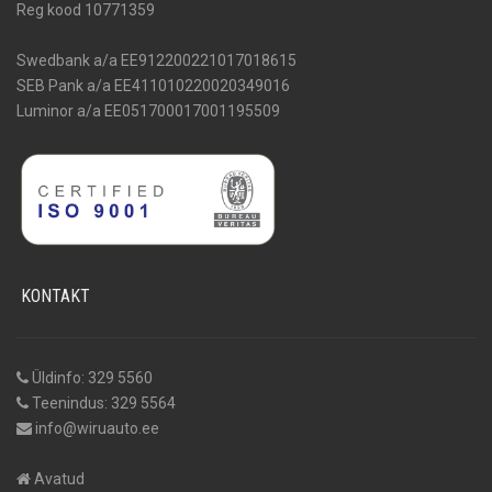
Reg kood 10771359
Swedbank a/a EE912200221017018615
SEB Pank a/a EE411010220020349016
Luminor a/a EE051700017001195509
KONTAKT
Üldinfo: 329 5560
Teenindus: 329 5564
info@wiruauto.ee
Avatud