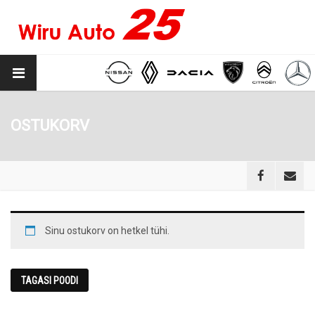
OSTUKORV
Sinu ostukorv on hetkel tühi.
TAGASI POODI