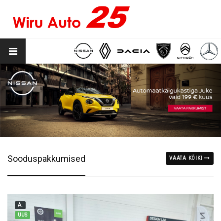
Sooduspakkumised
VAATA KÕIKI
A.
UUS