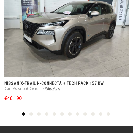
L N-CONNECTA + TECH PACK 157 KW
NISSAN QASHQA
iin, -
Wiru Auto
5km, Automaat, Bens
€32 690