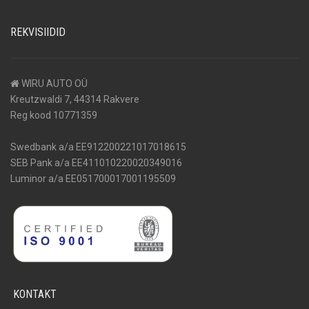
REKVISIIDID
WIRU AUTO OÜ
Kreutzwaldi 7, 44314 Rakvere
Reg kood 10771359
Swedbank a/a EE912200221017018615
SEB Pank a/a EE411010220020349016
Luminor a/a EE051700017001195509
KONTAKT