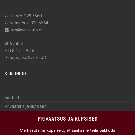
Üldinfo: 329 5560
Teenindus: 329 5564
info@wiruauto.ee
Avatud
E-R 8-17, L 9-15
Pühapäeval SULETUD
KIIRLINGID
Kontakt
Privaatsus ja küpsised
Isikuandmete töötlemine
PRIVAATSUS JA KÜPSISED
KKK
Me kasutame küpsiseid, et saaksime teile pakkuda
AUTOMAKS