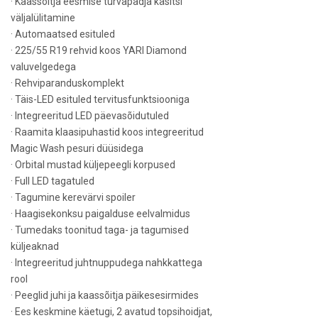
· Kaassõitja eesmise turvapadja käsitsi
väljalülitamine
· Automaatsed esituled
· 225/55 R19 rehvid koos YARI Diamond
valuvelgedega
· Rehviparanduskomplekt
· Täis-LED esituled tervitusfunktsiooniga
· Integreeritud LED päevasõidutuled
· Raamita klaasipuhastid koos integreeritud
Magic Wash pesuri düüsidega
· Orbital mustad küljepeegli korpused
· Full LED tagatuled
· Tagumine kerevärvi spoiler
· Haagisekonksu paigalduse eelvalmidus
· Tumedaks toonitud taga- ja tagumised
küljeaknad
· Integreeritud juhtnuppudega nahkkattega
rool
· Peeglid juhi ja kaassõitja päikesesirmides
· Ees keskmine käetugi, 2 avatud topsihoidjat,