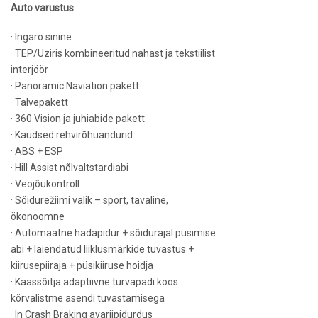
Auto varustus
· Ingaro sinine
· TEP/Uziris kombineeritud nahast ja tekstiilist
interjöör
· Panoramic Naviation pakett
· Talvepakett
· 360 Vision ja juhiabide pakett
· Kaudsed rehvirõhuandurid
· ABS + ESP
· Hill Assist nõlvaltstardiabi
· Veojõukontroll
· Sõidurežiimi valik – sport, tavaline,
ökonoomne
· Automaatne hädapidur + sõidurajal püsimise
abi + laiendatud liiklusmärkide tuvastus +
kiirusepiiraja + püsikiiruse hoidja
· Kaassõitja adaptiivne turvapadi koos
kõrvalistme asendi tuvastamisega
· In Crash Braking avariipidurdus