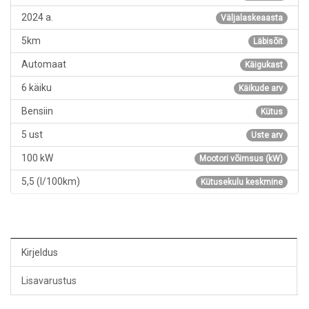
2024 a.
Väljalaskeaasta
5km
Läbisõit
Automaat
Käigukast
6 käiku
Käikude arv
Bensiin
Kütus
5 ust
Uste arv
100 kW
Mootori võimsus (kW)
5,5 (l/100km)
Kütusekulu keskmine
Kirjeldus
Lisavarustus