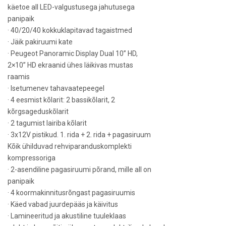
käetoe all LED-valgustusega jahutusega
panipaik
· 40/20/40 kokkuklapitavad tagaistmed
· Jäik pakiruumi kate
· Peugeot Panoramic Display Dual 10” HD,
2×10” HD ekraanid ühes läikivas mustas
raamis
· Isetumenev tahavaatepeegel
· 4 eesmist kõlarit: 2 bassikõlarit, 2
kõrgsageduskõlarit
· 2 tagumist lairiba kõlarit
· 3x12V pistikud. 1. rida + 2. rida + pagasiruum
Kõik ühilduvad rehviparanduskomplekti
kompressoriga
· 2-asendiline pagasiruumi põrand, mille all on
panipaik
· 4 koormakinnitusrõngast pagasiruumis
· Käed vabad juurdepääs ja käivitus
· Lamineeritud ja akustiline tuuleklaas