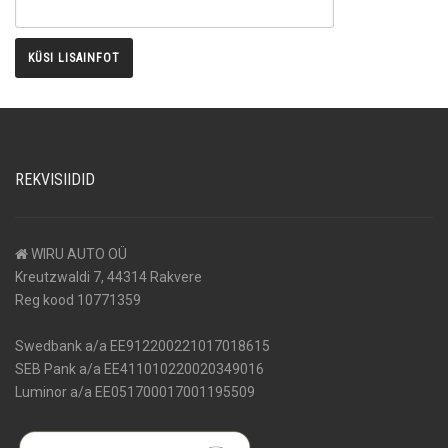
REKVISIIDID
WIRU AUTO OÜ
Kreutzwaldi 7, 44314 Rakvere
Reg kood 10771359
Swedbank a/a EE912200221017018615
SEB Pank a/a EE411010220020349016
Luminor a/a EE051700017001195509