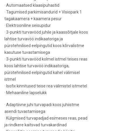
· Automaatsed klaasipuhastid
· Tagumised parkimisandurid + Visiopark 1
tagakaamera + kaamera pesur
· Elektrooniline seisupidur
· 3-punkti turvavööd juhile ja kaassõitjale koos
lahtise turvavöö indikaatoriga ja
pürotehnilised eelpingutid koos kõrvalistme
kasutuse tuvastamisega
· 3-punkti turvavööd kolmel istmel teises reas
koos lahtise turvavöö indikaatoriga,
pürotehnilised eelpingutid kahel välimisel
istmel
· Isofix kinnitused teise rea välimistel istmetel
· Mehaaniline lapselukk
· Adaptiivne juhi turvapadi koos juhiistme
asendi tuvastamisega
· Külgmised turvapadjad esimeses reas, pead
ja rindkere kaitsvad turvakardinad