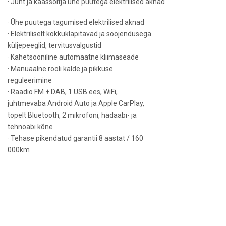
· Juht ja kaassõitja ühe puutega elektrilised aknad
· Ühe puutega tagumised elektrilised aknad
· Elektriliselt kokkuklapitavad ja soojendusega
küljepeeglid, tervitusvalgustid
· Kahetsooniline automaatne kliimaseade
· Manuaalne rooli kalde ja pikkuse
reguleerimine
· Raadio FM + DAB, 1 USB ees, WiFi,
juhtmevaba Android Auto ja Apple CarPlay,
topelt Bluetooth, 2 mikrofoni, hädaabi- ja
tehnoabi kõne
· Tehase pikendatud garantii 8 aastat / 160
000km