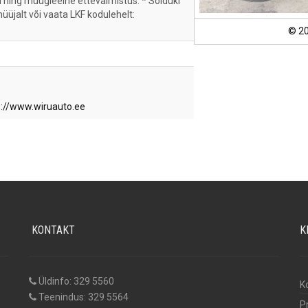
ll ning müügieelne ettevalmistus. * Sõiduki
 müüjalt või vaata LKF kodulehelt:
© 2
s://www.wiruauto.ee
KONTAKT
K
Üldinfo: 329 5560
K
Teenindus: 329 5564
P