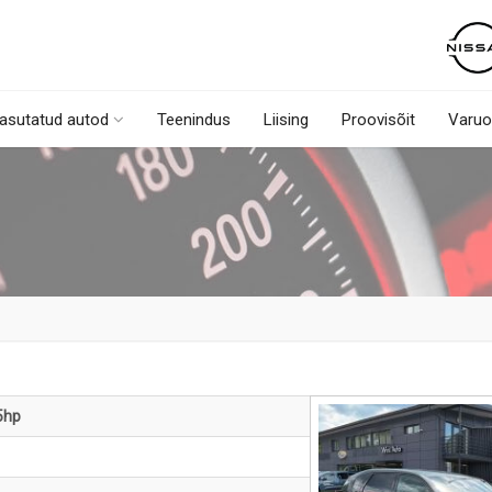
asutatud autod
Teenindus
Liising
Proovisõit
Varuo
45hp