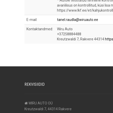
* Autole teostatud tehniline kontro
avariilisus on kontrollitud, küsi lisa
https://www.lkf.ee/et/kahjukontroll
E-mail:
tanel.raudla@wiruauto.ee
Kontaktandmed:
Wiru Auto
+37258884488
Kreutzwaldi 7, Rakvere 44314
http
REKVISIIDID
WIRU AUTO OÜ
Kreutzwaldi 7, 44314 Rakvere