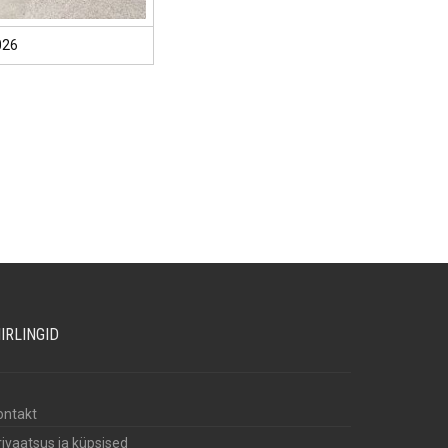
026
IIRLINGID
ontakt
rivaatsus ja küpsised