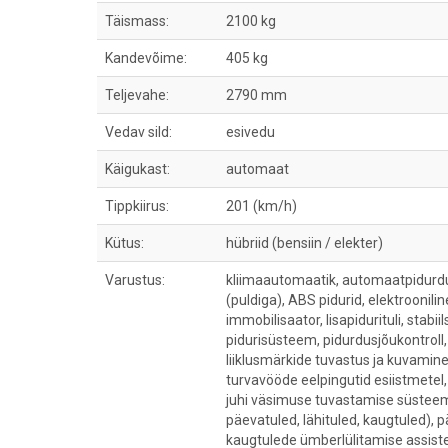
Täismass:
2100 kg
Kandevõime:
405 kg
Teljevahe:
2790 mm
Vedav sild:
esivedu
Käigukast:
automaat
Tippkiirus:
201 (km/h)
Kütus:
hübriid (bensiin / elekter)
Varustus:
kliimaautomaatik, automaatpidurdu
(puldiga), ABS pidurid, elektroonili
immobilisaator, lisapidurituli, stab
pidurisüsteem, pidurdusjõukontroll
liiklusmärkide tuvastus ja kuvamine
turvavööde eelpingutid esiistmetel,
juhi väsimuse tuvastamise süsteem
päevatuled, lähituled, kaugtuled), 
kaugtulede ümberlülitamise assisten