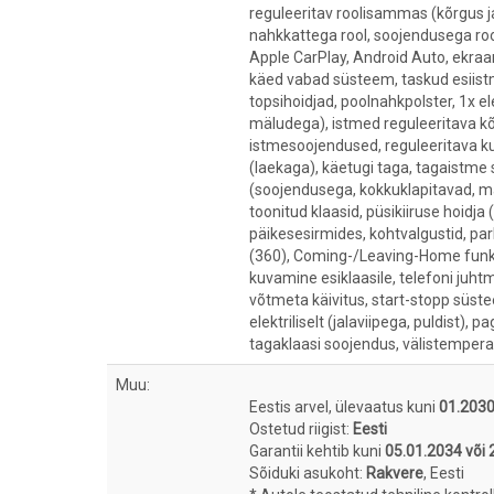
reguleeritav roolisammas (kõrgus j
nahkkattega rool, soojendusega rool
Apple CarPlay, Android Auto, ekra
käed vabad süsteem, taskud esiistm
topsihoidjad, poolnahkpolster, 1x el
mäludega), istmed reguleeritava kõrg
istmesoojendused, reguleeritava ku
(laekaga), käetugi taga, tagaistme se
(soojendusega, kokkuklapitavad, mäl
toonitud klaasid, püsikiiruse hoidja 
päikesesirmides, kohtvalgustid, pa
(360), Coming-/Leaving-Home funkts
kuvamine esiklaasile, telefoni juh
võtmeta käivitus, start-stopp süst
elektriliselt (jalaviipega, puldist), 
tagaklaasi soojendus, välistemperat
Muu:
Eestis arvel, ülevaatus kuni
01.203
Ostetud riigist:
Eesti
Garantii kehtib kuni
05.01.2034 või
Sõiduki asukoht:
Rakvere
, Eesti