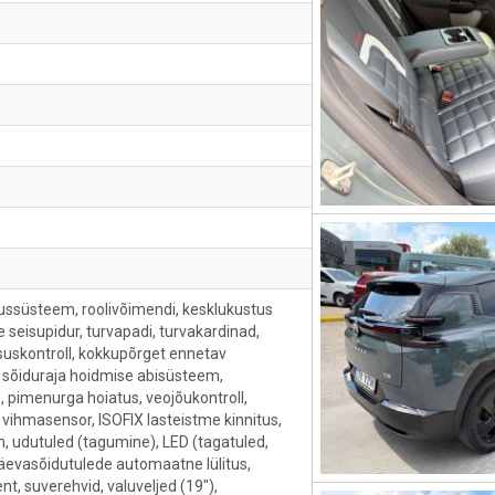
ssüsteem, roolivõimendi, kesklukustus
ne seisupidur, turvapadi, turvakardinad,
iilsuskontroll, kokkupõrget ennetav
, sõiduraja hoidmise abisüsteem,
, pimenurga hoiatus, veojõukontroll,
 vihmasensor, ISOFIX lasteistme kinnitus,
, udutuled (tagumine), LED (tagatuled,
päevasõidutulede automaatne lülitus,
t, suverehvid, valuveljed (19"),