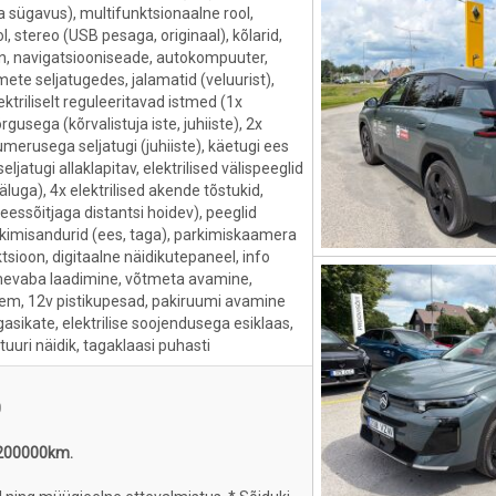
a sügavus), multifunktsionaalne rool,
, stereo (USB pesaga, originaal), kõlarid,
an, navigatsiooniseade, autokompuuter,
ete seljatugedes, jalamatid (veluurist),
ektriliselt reguleeritavad istmed (1x
usega (kõrvalistuja iste, juhiiste), 2x
merusega seljatugi (juhiiste), käetugi ees
ljatugi allaklapitav, elektrilised välispeeglid
uga), 4x elektrilised akende tõstukid,
(eessõitjaga distantsi hoidev), peeglid
rkimisandurid (ees, taga), parkimiskaamera
ioon, digitaalne näidikutepaneel, info
tmevaba laadimine, võtmeta avamine,
eem, 12v pistikupesad, pakiruumi avamine
pagasikate, elektrilise soojendusega esiklaas,
uuri näidik, tagaklaasi puhasti
0
 200000km.