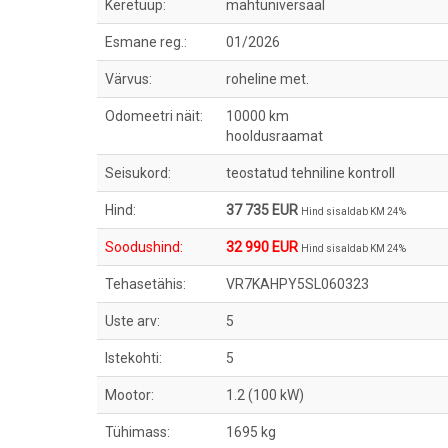
Keretüüp:
mahtuniversaal
Esmane reg.:
01/2026
Värvus:
roheline met.
Odomeetri näit:
10000 km
hooldusraamat
Seisukord:
teostatud tehniline kontroll
Hind:
37 735 EUR
Hind sisaldab KM 24%
Soodushind:
32 990 EUR
Hind sisaldab KM 24%
Tehasetähis:
VR7KAHPY5SL060323
Uste arv:
5
Istekohti:
5
Mootor:
1.2 (100 kW)
Tühimass:
1695 kg