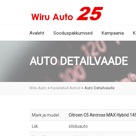
Avaleht
Sooduspakkumised
Kampaania
K
AUTO DETAILVAADE
Wiru Auto
>
Kasutatud Autod
>
Auto Detailvaade
Mark ja mudel:
Citroen C5 Aircross MAX Hybrid 1
Liik:
sõiduauto