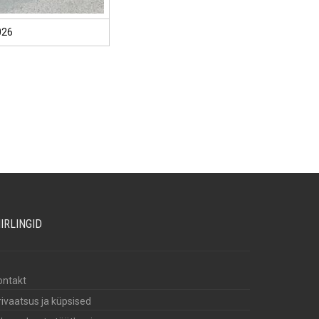
026
IIRLINGID
ontakt
rivaatsus ja küpsised