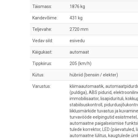
Täismass:
1876 kg
Kandevõime:
431 kg
Teljevahe:
2720 mm
Vedav sild:
esivedu
Käigukast:
automaat
Tippkiirus:
205 (km/h)
Kütus:
hübriid (bensiin / elekter)
Varustus:
kliimaautomaatik, automaatpidurdu
(puldiga), ABS pidurid, elektroonili
immobilisaator, lisapidurituli, kok
stabiilsuskontroll, pidurdusjõukont
liiklusmärkide tuvastus ja kuvamine
turvavööde eelpingutid esiistmetel,
automaatne paigalseismise funktsio
tulede korrektor, LED (päevatuled, 
automaatne lülitus, kaugtulede ümb