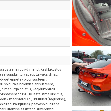
ssüsteem, roolivõimendi, kesklukustus
ne seisupidur, turvapadi, turvakardinad,
kupõrget ennetav pidurisüsteem,
roll, sõiduraja hoidmise abisüsteem,
, pimenurga hoiatus, veojõukontroll,
 vihmasensor, ISOFIX lasteistme kinnitus,
on / mägistardi abi, udutuled (tagumine),
lähituled, kaugtuled), päevasõidutulede
erlülitamise assistent, suverehvid,