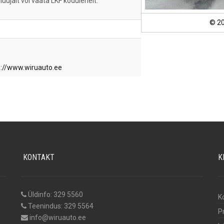
 müüjalt või vaata LKF kodulehelt:
© 2
s://www.wiruauto.ee
KONTAKT
K
Üldinfo: 329 5560
K
Teenindus: 329 5564
P
info@wiruauto.ee