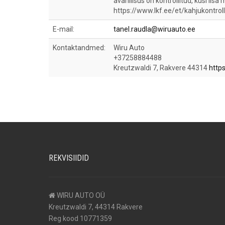
avariilisus on kontrollitud, küsi lisa
https://www.lkf.ee/et/kahjukontroll
E-mail:
tanel.raudla@wiruauto.ee
Kontaktandmed:
Wiru Auto
+37258884488
Kreutzwaldi 7, Rakvere 44314
http
REKVISIIDID
WIRU AUTO OÜ
Kreutzwaldi 7, 44314 Rakvere
Reg kood 10771359