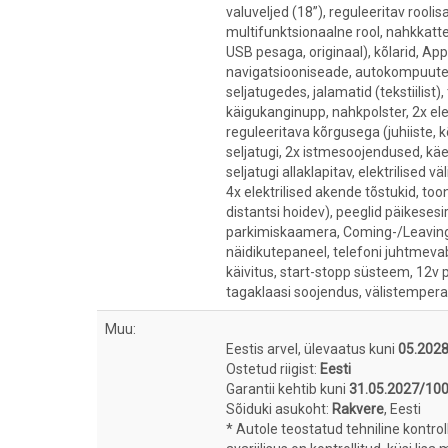
valuveljed (18”), reguleeritav rool
multifunktsionaalne rool, nahkkatt
USB pesaga, originaal), kõlarid, Ap
navigatsiooniseade, autokompuuter
seljatugedes, jalamatid (tekstiilist)
käigukanginupp, nahkpolster, 2x ele
reguleeritava kõrgusega (juhiiste, 
seljatugi, 2x istmesoojendused, käe
seljatugi allaklapitav, elektrilised 
4x elektrilised akende tõstukid, toon
distantsi hoidev), peeglid päikesesi
parkimiskaamera, Coming-/Leaving
näidikutepaneel, telefoni juhtmev
käivitus, start-stopp süsteem, 12v 
tagaklaasi soojendus, välistemperat
Muu:
Eestis arvel, ülevaatus kuni
05.202
Ostetud riigist:
Eesti
Garantii kehtib kuni
31.05.2027/10
Sõiduki asukoht:
Rakvere
, Eesti
* Autole teostatud tehniline kontro