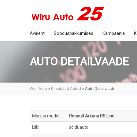
Avaleht
Sooduspakkumised
Kampaania
K
AUTO DETAILVAADE
Wiru Auto
>
Kasutatud Autod
>
Auto Detailvaade
Mark ja mudel:
Renault Arkana RS Line
Liik:
sõiduauto