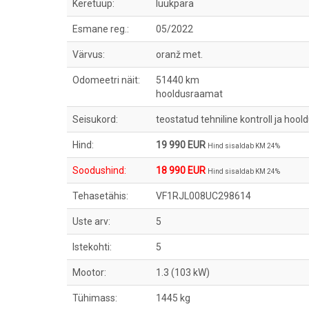
Keretüüp:
luukpära
Esmane reg.:
05/2022
Värvus:
oranž met.
Odomeetri näit:
51440 km
hooldusraamat
Seisukord:
teostatud tehniline kontroll ja hool
Hind:
19 990 EUR
Hind sisaldab KM 24%
Soodushind:
18 990 EUR
Hind sisaldab KM 24%
Tehasetähis:
VF1RJL008UC298614
Uste arv:
5
Istekohti:
5
Mootor:
1.3 (103 kW)
Tühimass:
1445 kg