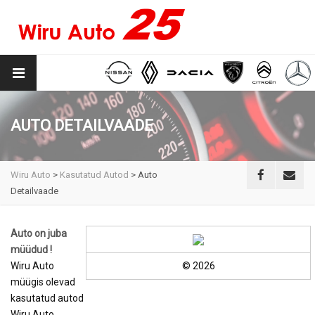
AUTO DETAILVAADE
Wiru Auto
>
Kasutatud Autod
>
Auto
Detailvaade
Auto on juba
müüdud !
Wiru Auto
© 2026
müügis olevad
kasutatud autod
Wiru Auto