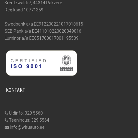
Kreutzwaldi 7, 44314 Rakvere
Reg kood 10771359
Swedbank a/a EE912200221017018615
SEB Pank a/a EE411010220020349016
Luminor a/a EE051700017001195509
KONTAKT
Üldinfo: 329 5560
Teenindus: 329 5564
info@wiruauto.ee