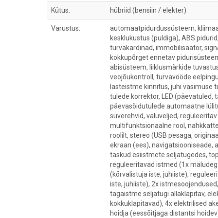
Kütus:
hübriid (bensiin / elekter)
Varustus:
automaatpidurdussüsteem, kliimaaut
kesklukustus (puldiga), ABS pidurid,
turvakardinad, immobilisaator, signali
kokkupõrget ennetav pidurisüsteem,
abisüsteem, liiklusmärkide tuvastu
veojõukontroll, turvavööde eelpingu
lasteistme kinnitus, juhi väsimuse
tulede korrektor, LED (päevatuled, t
päevasõidutulede automaatne lülitu
suverehvid, valuveljed, reguleerita
multifunktsionaalne rool, nahkkatt
roolilt, stereo (USB pesaga, originaa
ekraan (ees), navigatsiooniseade,
taskud esiistmete seljatugedes, tops
reguleeritavad istmed (1x mäludeg
(kõrvalistuja iste, juhiiste), regule
iste, juhiiste), 2x istmesoojendused
tagaistme seljatugi allaklapitav, el
kokkuklapitavad), 4x elektrilised ak
hoidja (eessõitjaga distantsi hoidev