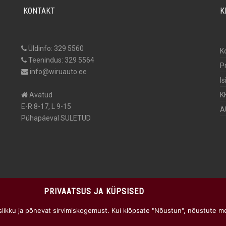
KONTAKT
K
Üldinfo: 329 5560
K
Teenindus: 329 5564
P
info@wiruauto.ee
I
Avatud
K
E-R 8-17, L 9-15
A
Pühapäeval SULETUD
PRIVAATSUS JA KÜPSISED
likku ja põnevat sirvimiskogemust. Kui klõpsate "Nõustun", nõustute m