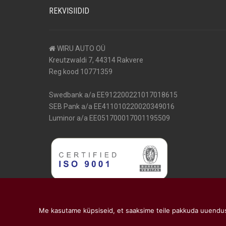
REKVISIIDID
WIRU AUTO OÜ
Kreutzwaldi 7, 44314 Rakvere
Reg kood 10771359
Swedbank a/a EE912200221017018615
SEB Pank a/a EE411010220020349016
Luminor a/a EE051700017001195509
Me kasutame küpsiseid, et saaksime teile pakkuda uuendus
© 2026 Wiru Auto OÜ