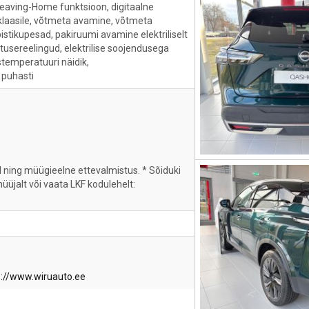
eaving-Home funktsioon, digitaalne
klaasile, võtmeta avamine, võtmeta
pistikupesad, pakiruumi avamine elektriliselt
katusereelingud, elektrilise soojendusega
stemperatuuri näidik,
 puhasti
ll ning müügieelne ettevalmistus. * Sõiduki
 müüjalt või vaata LKF kodulehelt:
s://www.wiruauto.ee