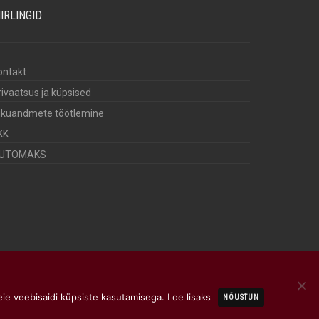
IIRLINGID
ontakt
rivaatsus ja küpsised
sikuandmete töötlemine
KK
UTOMAKS
eie veebisaidi küpsiste kasutamisega.
Loe lisaks
NÕUSTUN
by
WebNarium