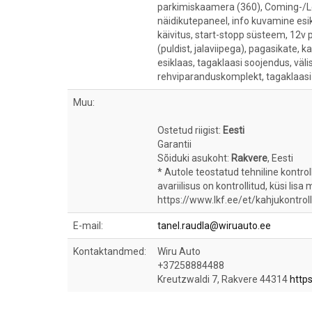
parkimiskaamera (360), Coming-/L
näidikutepaneel, info kuvamine esi
käivitus, start-stopp süsteem, 12v 
(puldist, jalaviipega), pagasikate, 
esiklaas, tagaklaasi soojendus, väli
rehviparanduskomplekt, tagaklaasi
Muu:
Ostetud riigist:
Eesti
Garantii
Sõiduki asukoht:
Rakvere
, Eesti
* Autole teostatud tehniline kontro
avariilisus on kontrollitud, küsi lisa
https://www.lkf.ee/et/kahjukontroll
E-mail:
tanel.raudla@wiruauto.ee
Kontaktandmed:
Wiru Auto
+37258884488
Kreutzwaldi 7, Rakvere 44314
http