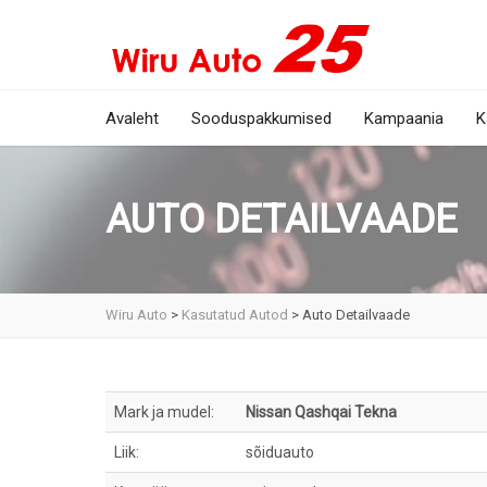
Avaleht
Sooduspakkumised
Kampaania
K
AUTO DETAILVAADE
Wiru Auto
>
Kasutatud Autod
>
Auto Detailvaade
Mark ja mudel:
Nissan Qashqai Tekna
Liik:
sõiduauto