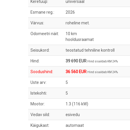
Keretüüp:
universaal
Esmane reg.:
2026
Värvus:
roheline met.
Odomeetri näit:
10 km
hooldusraamat
Seisukord:
teostatud tehniline kontroll
Hind:
39 690 EUR
Hind sisaldab KM 24%
Soodushind:
36 560 EUR
Hind sisaldab KM 24%
Uste arv:
5
Istekohti:
5
Mootor:
1.3 (116 kW)
Vedav sild:
esivedu
Käigukast:
automaat