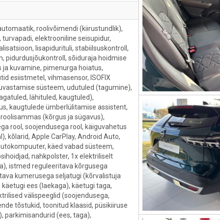
omaatik, roolivõimendi (kiirustundlik),
 turvapadi, elektrooniline seisupidur,
satsioon, lisapidurituli, stabiilsuskontroll,
 pidurdusjõukontroll, sõiduraja hoidmise
s ja kuvamine, pimenurga hoiatus,
tid esiistmetel, vihmasensor, ISOFIX
 tuvastamise süsteem, udutuled (tagumine),
agatuled, lähituled, kaugtuled),
s, kaugtulede ümberlülitamise assistent,
v roolisammas (kõrgus ja sügavus),
ega rool, soojendusega rool, käiguvahetus
l), kõlarid, Apple CarPlay, Android Auto,
 autokompuuter, käed vabad süsteem,
ihoidjad, nahkpolster, 1x elektriliselt
a), istmed reguleeritava kõrgusega
eritava kumerusega seljatugi (kõrvalistuja
, käetugi ees (laekaga), käetugi taga,
ektrilised välispeeglid (soojendusega,
ende tõstukid, toonitud klaasid, püsikiiruse
), parkimisandurid (ees, taga),