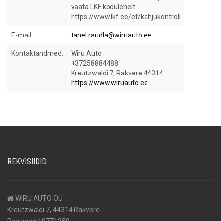
vaata LKF kodulehelt:
https://www.lkf.ee/et/kahjukontroll
E-mail:
tanel.raudla@wiruauto.ee
Kontaktandmed:
Wiru Auto
+37258884488
Kreutzwaldi 7, Rakvere 44314
https://www.wiruauto.ee
REKVISIIDID
WIRU AUTO OÜ
Kreutzwaldi 7, 44314 Rakvere
Reg kood 10771359