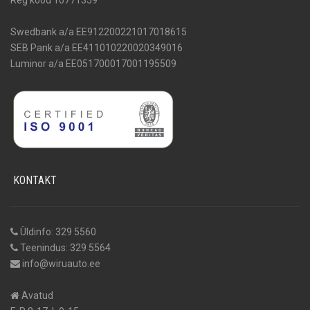
Swedbank a/a EE912200221017018615
SEB Pank a/a EE411010220020349016
Luminor a/a EE051700017001195509
KONTAKT
Üldinfo: 329 5560
Teenindus: 329 5564
info@wiruauto.ee
Avatud