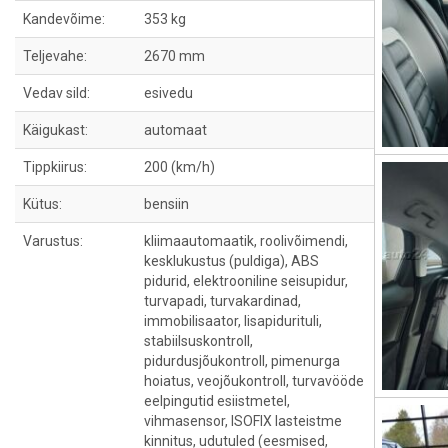
Kandevõime:
353 kg
Teljevahe:
2670 mm
Vedav sild:
esivedu
Käigukast:
automaat
Tippkiirus:
200 (km/h)
Kütus:
bensiin
Varustus:
kliimaautomaatik, roolivõimendi,
kesklukustus (puldiga), ABS
pidurid, elektrooniline seisupidur,
turvapadi, turvakardinad,
immobilisaator, lisapidurituli,
stabiilsuskontroll,
pidurdusjõukontroll, pimenurga
hoiatus, veojõukontroll, turvavööde
eelpingutid esiistmetel,
vihmasensor, ISOFIX lasteistme
kinnitus, udutuled (eesmised,