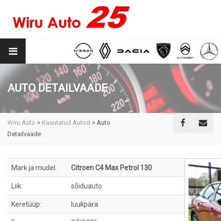
AUTO DETAILVAADE
Wiru Auto
>
Kasutatud Autod
>
Auto
Detailvaade
Mark ja mudel:
Citroen C4 Max Petrol 130
Liik:
sõiduauto
Keretüüp:
luukpära