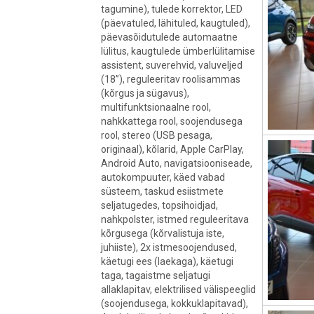
tagumine), tulede korrektor, LED
(päevatuled, lähituled, kaugtuled),
päevasõidutulede automaatne
lülitus, kaugtulede ümberlülitamise
assistent, suverehvid, valuveljed
(18”), reguleeritav roolisammas
(kõrgus ja sügavus),
multifunktsionaalne rool,
nahkkattega rool, soojendusega
rool, stereo (USB pesaga,
originaal), kõlarid, Apple CarPlay,
Android Auto, navigatsiooniseade,
autokompuuter, käed vabad
süsteem, taskud esiistmete
seljatugedes, topsihoidjad,
nahkpolster, istmed reguleeritava
kõrgusega (kõrvalistuja iste,
juhiiste), 2x istmesoojendused,
käetugi ees (laekaga), käetugi
taga, tagaistme seljatugi
allaklapitav, elektrilised välispeeglid
(soojendusega, kokkuklapitavad),