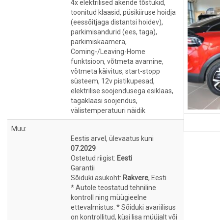
4x elektrilised akende tõstukid,
toonitud klaasid, püsikiiruse hoidja
(eessõitjaga distantsi hoidev),
parkimisandurid (ees, taga),
parkimiskaamera,
Coming-/Leaving-Home
funktsioon, võtmeta avamine,
võtmeta käivitus, start-stopp
süsteem, 12v pistikupesad,
elektrilise soojendusega esiklaas,
tagaklaasi soojendus,
välistemperatuuri näidik
Muu:
Eestis arvel, ülevaatus kuni
07.2029
Ostetud riigist:
Eesti
Garantii
Sõiduki asukoht:
Rakvere
, Eesti
* Autole teostatud tehniline
kontroll ning müügieelne
ettevalmistus. * Sõiduki avariilisus
on kontrollitud, küsi lisa müüjalt või