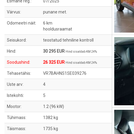
Esmane reg.:
07/2025
Värvus:
punane met.
Odomeetri näit:
6 km
hooldusraamat
Seisukord:
teostatud tehniline kontroll
Hind:
30 295 EUR
Hind sisaldab KM 24%
Soodushind:
26 325 EUR
Hind sisaldab KM 24%
Tehasetähis:
VR7BAHNS1SE039276
Uste arv:
4
Istekohti:
5
Mootor:
1.2 (96 kW)
Tühimass:
1382 kg
Täismass:
1735 kg