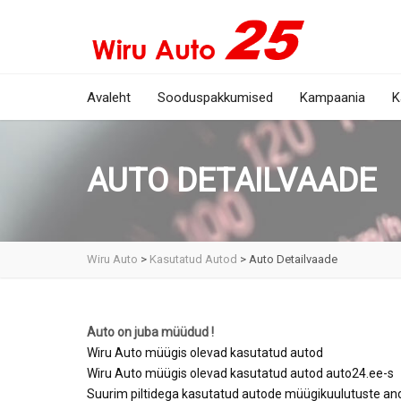
Avaleht
Sooduspakkumised
Kampaania
K
AUTO DETAILVAADE
Wiru Auto
>
Kasutatud Autod
>
Auto Detailvaade
Auto on juba müüdud !
Wiru Auto müügis olevad kasutatud autod
Wiru Auto müügis olevad kasutatud autod auto24.ee-s
Suurim piltidega kasutatud autode müügikuulutuste 