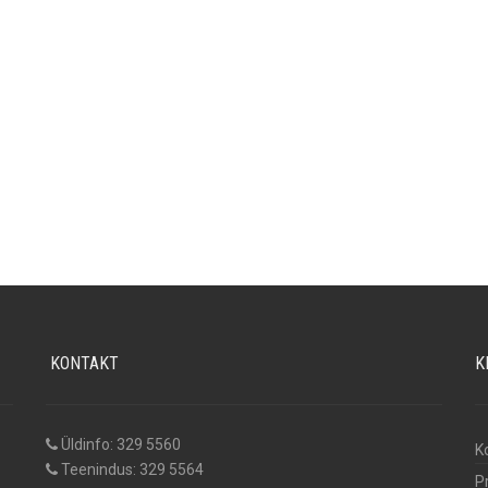
KONTAKT
K
Üldinfo: 329 5560
K
Teenindus: 329 5564
P