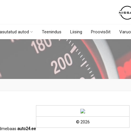
asutatud autod
Teenindus
Liising
Proovisõit
Varuo
© 2026
andmebaas
auto24.ee