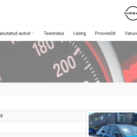
asutatud autod
Teenindus
Liising
Proovisõit
Varuo
S6