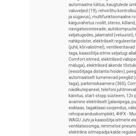
automaatne lülitus, kaugtulede ümb
valuveljed (19), rehvirõhu kontrol
ja sügavus), multifunktsionaalne ro
käiguvahetus roolilt, stereo, kõlari
navigatsiooniseade, autokompuuter
seljatugedes, jalamatid (veluurist),
nahkpolster, elektriliselt reguleer
(juhil, kõrvalistmel), ventileeritava
taga, kaassõitja istme seljatugi alla
Comfort istmed, elektrilised välisp
mäluga), elektrilised akende tõstuki
(eessõitjaga distantsi hoidev), pee
automaatselt tumenevad peeglid (se
taga), parkimiskaamera (360), Com
näidikutepaneel, telefoni juhtmev
käivitus, start-stopp süsteem, 12v p
avamine elektriliselt (jalaviipega, p
esiklaas, tagaklaasi soojendus, väli
rehviparanduskomplekt, 4HFX - Mus
WAGU Juhi ja kaassõitja istmete ele
ventilatsiooniga, nimmetoe pneumaa
elektriline istmepadja kalde regule