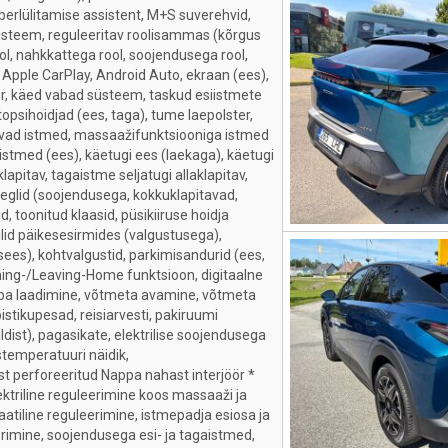
erlülitamise assistent, M+S suverehvid,
lsüsteem, reguleeritav roolisammas (kõrgus
ol, nahkkattega rool, soojendusega rool,
d, Apple CarPlay, Android Auto, ekraan (ees),
, käed vabad süsteem, taskud esiistmete
 topsihoidjad (ees, taga), tume laepolster,
itavad istmed, massaažifunktsiooniga istmed
d istmed (ees), käetugi ees (laekaga), käetugi
klapitav, tagaistme seljatugi allaklapitav,
eeglid (soojendusega, kokkuklapitavad,
d, toonitud klaasid, püsikiiruse hoidja
glid päikesesirmides (valgustusega),
es), kohtvalgustid, parkimisandurid (ees,
ing-/Leaving-Home funktsioon, digitaalne
aba laadimine, võtmeta avamine, võtmeta
istikupesad, reisiarvesti, pakiruumi
uldist), pagasikate, elektrilise soojendusega
stemperatuuri näidik,
t perforeeritud Nappa nahast interjöör *
ktriline reguleerimine koos massaaži ja
tiline reguleerimine, istmepadja esiosa ja
erimine, soojendusega esi- ja tagaistmed,