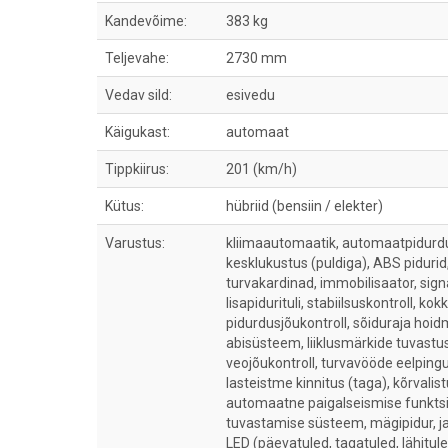
Kandevõime:
383 kg
Teljevahe:
2730 mm
Vedav sild:
esivedu
Käigukast:
automaat
Tippkiirus:
201 (km/h)
Kütus:
hübriid (bensiin / elekter)
Varustus:
kliimaautomaatik, automaatpidurdus
kesklukustus (puldiga), ABS pidurid,
turvakardinad, immobilisaator, sig
lisapidurituli, stabiilsuskontroll, 
pidurdusjõukontroll, sõiduraja hoi
abisüsteem, liiklusmärkide tuvastu
veojõukontroll, turvavööde eelpingu
lasteistme kinnitus (taga), kõrvalis
automaatne paigalseismise funktsio
tuvastamise süsteem, mägipidur, ja
LED (päevatuled, tagatuled, lähitul