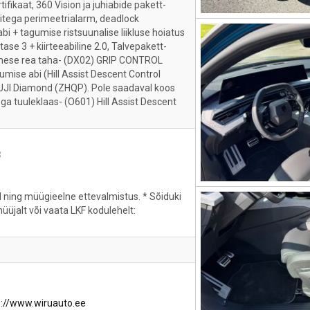
ifikaat, 360 Vision ja juhiabide pakett-
tega perimeetrialarm, deadlock
i + tagumise ristsuunalise liikluse hoiatus
ase 3 + kiirteeabiline 2.0, Talvepakett-
imese rea taha- (DX02) GRIP CONTROL
mise abi (Hill Assist Descent Control
FUJI Diamond (ZHQP). Pole saadaval koos
ga tuuleklaas- (O601) Hill Assist Descent
8
ll ning müügieelne ettevalmistus. * Sõiduki
 müüjalt või vaata LKF kodulehelt:
s://www.wiruauto.ee