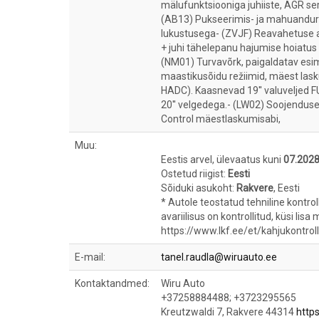
mälufunktsiooniga juhiiste, AGR sert
(AB13) Pukseerimis- ja mahuanduri
lukustusega- (ZVJF) Reavahetuse ab
+ juhi tähelepanu hajumise hoiatus t
(NM01) Turvavõrk, paigaldatav es
maastikusõidu režiimid, mäest lasku
HADC). Kaasnevad 19'' valuveljed 
20'' velgedega.- (LW02) Soojenduse
Control mäestlaskumisabi,
Muu:
Eestis arvel, ülevaatus kuni
07.202
Ostetud riigist:
Eesti
Sõiduki asukoht:
Rakvere
, Eesti
* Autole teostatud tehniline kontro
avariilisus on kontrollitud, küsi lisa
https://www.lkf.ee/et/kahjukontroll
E-mail:
tanel.raudla@wiruauto.ee
Kontaktandmed:
Wiru Auto
+37258884488; +3723295565
Kreutzwaldi 7, Rakvere 44314
http