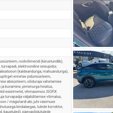
süsteem, roolivõimendi (kiirustundlik),
 turvapadi, elektrooniline seisupidur,
nalisatsioon (kaldeanduriga, mahuanduriga),
kokkupõrget ennetav pidurisüsteem,
dmise abisüsteem, sõiduraja vahetamise
s ja kuvamine, pimenurga hoiatus,
tid esiistmetel, vihmasensor, ISOFIX
tuja turvapadja väljalülitamise võimalus,
on / mägistardi abi, juhi väsimuse
hutusega kindalaegas, tulede korrektor,
ed, kaugtuled), päevasõidutulede