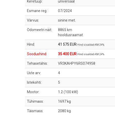
Keretüüp:
universaal
Esmane reg.:
07/2024
Värvus:
sinine met.
Odomeetri näit:
8865 km
hooldusraamat
Hind:
41 575 EUR
Hind sisaldab KM 24%
Soodushind:
35 400 EUR
Hind sisaldab KM 24%
Tehasetähis:
VR3KAHPY6RS074958
Uste arv:
4
Istekohti:
5
Mootor:
1.2 (100 kW)
Tühimass:
1697 kg
Täismass:
2080 kg