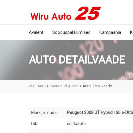
Avaleht
Sooduspakkumised
Kampaania
K
AUTO DETAILVAADE
Wiru Auto
>
Kasutatud Autod
>
Auto Detailvaade
Mark ja mudel:
Peugeot 3008 GT Hybrid 136 e-DC
Liik:
sõiduauto