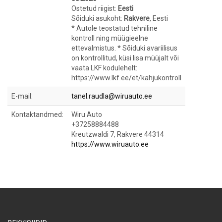
Ostetud riigist:
Eesti
Sõiduki asukoht:
Rakvere
, Eesti
* Autole teostatud tehniline
kontroll ning müügieelne
ettevalmistus. * Sõiduki avariilisus
on kontrollitud, küsi lisa müüjalt või
vaata LKF kodulehelt:
https://www.lkf.ee/et/kahjukontroll
E-mail:
tanel.raudla@wiruauto.ee
Kontaktandmed:
Wiru Auto
+37258884488
Kreutzwaldi 7, Rakvere 44314
https://www.wiruauto.ee