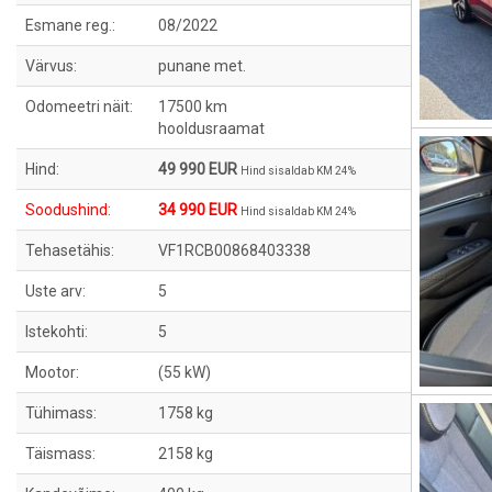
Esmane reg.:
08/2022
Värvus:
punane met.
Odomeetri näit:
17500 km
hooldusraamat
Hind:
49 990 EUR
Hind sisaldab KM 24%
Soodushind:
34 990 EUR
Hind sisaldab KM 24%
Tehasetähis:
VF1RCB00868403338
Uste arv:
5
Istekohti:
5
Mootor:
(55 kW)
Tühimass:
1758 kg
Täismass:
2158 kg