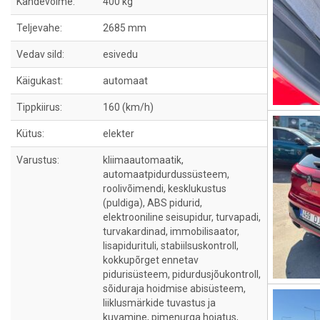
Kandevõime:
400 kg
Teljevahe:
2685 mm
Vedav sild:
esivedu
Käigukast:
automaat
Tippkiirus:
160 (km/h)
Kütus:
elekter
Varustus:
kliimaautomaatik,
automaatpidurdussüsteem,
roolivõimendi, kesklukustus
(puldiga), ABS pidurid,
elektrooniline seisupidur, turvapadi,
turvakardinad, immobilisaator,
lisapidurituli, stabiilsuskontroll,
kokkupõrget ennetav
pidurisüsteem, pidurdusjõukontroll,
sõiduraja hoidmise abisüsteem,
liiklusmärkide tuvastus ja
kuvamine, pimenurga hoiatus,