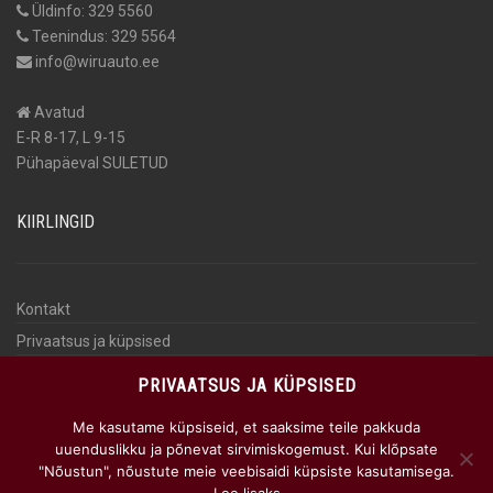
Üldinfo: 329 5560
Teenindus: 329 5564
info@wiruauto.ee
Avatud
E-R 8-17, L 9-15
Pühapäeval SULETUD
KIIRLINGID
Kontakt
Privaatsus ja küpsised
Isikuandmete töötlemine
PRIVAATSUS JA KÜPSISED
KKK
Me kasutame küpsiseid, et saaksime teile pakkuda
AUTOMAKS
uuenduslikku ja põnevat sirvimiskogemust. Kui klõpsate
"Nõustun", nõustute meie veebisaidi küpsiste kasutamisega.