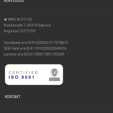
REKVISIIDID
WIRU AUTO OÜ
Kreutzwaldi 7, 44314 Rakvere
Reg kood 10771359
Swedbank a/a EE912200221017018615
SEB Pank a/a EE411010220020349016
Luminor a/a EE051700017001195509
KONTAKT