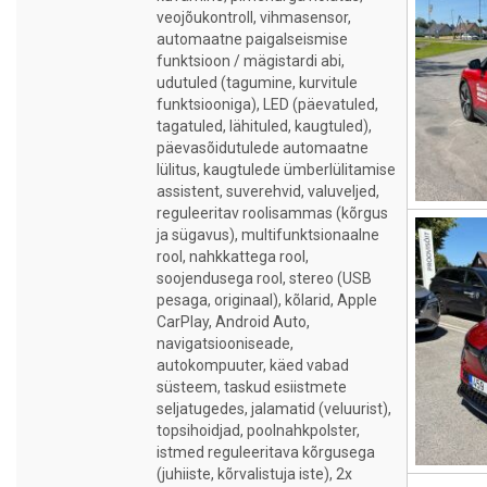
veojõukontroll, vihmasensor,
automaatne paigalseismise
funktsioon / mägistardi abi,
udutuled (tagumine, kurvitule
funktsiooniga), LED (päevatuled,
tagatuled, lähituled, kaugtuled),
päevasõidutulede automaatne
lülitus, kaugtulede ümberlülitamise
assistent, suverehvid, valuveljed,
reguleeritav roolisammas (kõrgus
ja sügavus), multifunktsionaalne
rool, nahkkattega rool,
soojendusega rool, stereo (USB
pesaga, originaal), kõlarid, Apple
CarPlay, Android Auto,
navigatsiooniseade,
autokompuuter, käed vabad
süsteem, taskud esiistmete
seljatugedes, jalamatid (veluurist),
topsihoidjad, poolnahkpolster,
istmed reguleeritava kõrgusega
(juhiiste, kõrvalistuja iste), 2x