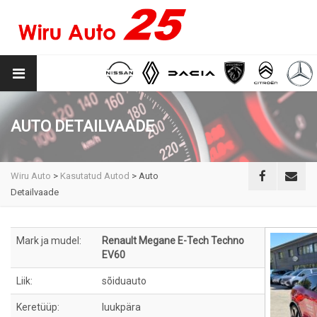
AUTO DETAILVAADE
Wiru Auto
>
Kasutatud Autod
>
Auto
Detailvaade
Mark ja mudel:
Renault Megane E-Tech Techno
EV60
Liik:
sõiduauto
Keretüüp:
luukpära