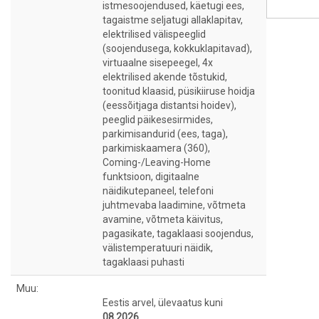
istmesoojendused, käetugi ees,
tagaistme seljatugi allaklapitav,
elektrilised välispeeglid
(soojendusega, kokkuklapitavad),
virtuaalne sisepeegel, 4x
elektrilised akende tõstukid,
toonitud klaasid, püsikiiruse hoidja
(eessõitjaga distantsi hoidev),
peeglid päikesesirmides,
parkimisandurid (ees, taga),
parkimiskaamera (360),
Coming-/Leaving-Home
funktsioon, digitaalne
näidikutepaneel, telefoni
juhtmevaba laadimine, võtmeta
avamine, võtmeta käivitus,
pagasikate, tagaklaasi soojendus,
välistemperatuuri näidik,
tagaklaasi puhasti
Muu:
Eestis arvel, ülevaatus kuni
08.2026