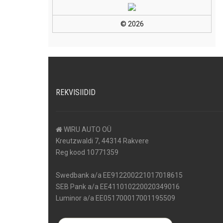
© 2026
REKVISIIDID
WIRU AUTO OÜ
Kreutzwaldi 7, 44314 Rakvere
Reg kood 10771359
Swedbank a/a EE912200221017018615
SEB Pank a/a EE411010220020349016
Luminor a/a EE051700017001195509