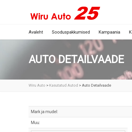
Avaleht
Sooduspakkumised
Kampaania
K
AUTO DETAILVAADE
Wiru Auto
>
Kasutatud Autod
>
Auto Detailvaade
Mark ja mudel:
Muu: