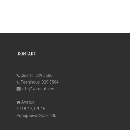
KONTAKT
Üldinfo: 329 5560
Teenindus: 329 5564
info@wiruauto.ee
Avatud
E-R 8-17, L 9-15
Pühapäeval SULETUD