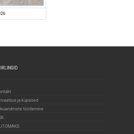
026
IIRLINGID
ontakt
rivaatsus ja küpsised
sikuandmete töötlemine
KK
UTOMAKS