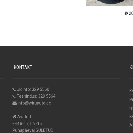
© 2
KONTAKT
K
Üldinfo: 329 5560
K
Teenindus: 329 5564
P
info@wiruauto.ee
I
Avatud
K
E-R 8-17, L 9-15
A
Pühapäeval SULETUD