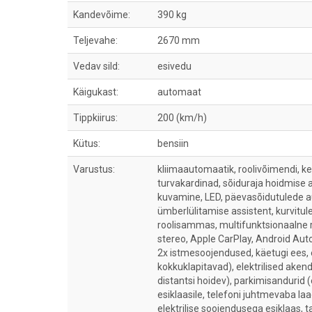
Kandevõime:
390 kg
Teljevahe:
2670 mm
Vedav sild:
esivedu
Käigukast:
automaat
Tippkiirus:
200 (km/h)
Kütus:
bensiin
Varustus:
kliimaautomaatik, roolivõimendi, ke
turvakardinad, sõiduraja hoidmise a
kuvamine, LED, päevasõidutulede a
ümberlülitamise assistent, kurvitule
roolisammas, multifunktsionaalne r
stereo, Apple CarPlay, Android Auto,
2x istmesoojendused, käetugi ees, e
kokkuklapitavad), elektrilised akend
distantsi hoidev), parkimisandurid
esiklaasile, telefoni juhtmevaba l
elektrilise soojendusega esiklaas, 