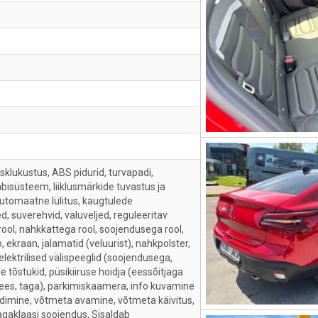
sklukustus, ABS pidurid, turvapadi,
bisüsteem, liiklusmärkide tuvastus ja
utomaatne lülitus, kaugtulede
d, suverehvid, valuveljed, reguleeritav
ool, nahkkattega rool, soojendusega rool,
 ekraan, jalamatid (veluurist), nahkpolster,
lektrilised välispeeglid (soojendusega,
e tõstukid, püsikiiruse hoidja (eessõitjaga
 (ees, taga), parkimiskaamera, info kuvamine
aadimine, võtmeta avamine, võtmeta käivitus,
tagaklaasi soojendus, Sisaldab