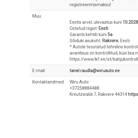
registreerimismaksu!
Muu:
Eestis arvel, ülevaatus kuni
10.202
Ostetud riigist:
Eesti
Garantii kehtib kuni
5a
Sõiduki asukoht:
Rakvere
, Eesti
* Autole teostatud tehniline kontro
avariilisus on kontrollitud, küsi lisa
https://www.lkf.ee/et/kahjukontrol
E-mail:
tanel.raudla@wiruauto.ee
Kontaktandmed:
Wiru Auto
+37258884488
Kreutzwaldi 7, Rakvere 44314
http