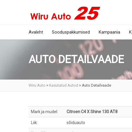
Avaleht
Sooduspakkumised
Kampaania
K
AUTO DETAILVAADE
Wiru Auto
>
Kasutatud Autod
>
Auto Detailvaade
Mark ja mudel:
Citroen C4 X Shine 130 AT8
Liik:
sõiduauto