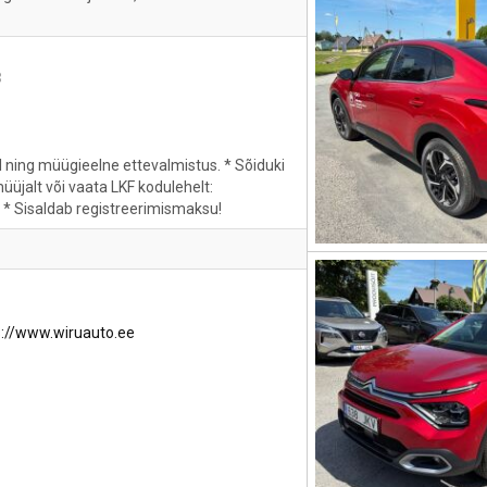
8
ll ning müügieelne ettevalmistus. * Sõiduki
 müüjalt või vaata LKF kodulehelt:
l * Sisaldab registreerimismaksu!
s://www.wiruauto.ee