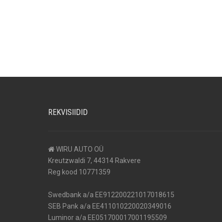
REKVISIIDID
WIRU AUTO OÜ
Kreutzwaldi 7, 44314 Rakvere
Reg kood 10771359
Swedbank a/a EE912200221017018615
SEB Pank a/a EE411010220020349016
Luminor a/a EE051700017001195509