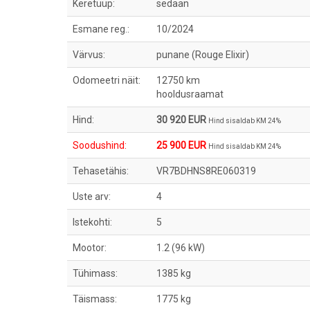
Keretüüp:
sedaan
Esmane reg.:
10/2024
Värvus:
punane (Rouge Elixir)
Odomeetri näit:
12750 km
hooldusraamat
Hind:
30 920 EUR
Hind sisaldab KM 24%
Soodushind:
25 900 EUR
Hind sisaldab KM 24%
Tehasetähis:
VR7BDHNS8RE060319
Uste arv:
4
Istekohti:
5
Mootor:
1.2 (96 kW)
Tühimass:
1385 kg
Täismass:
1775 kg