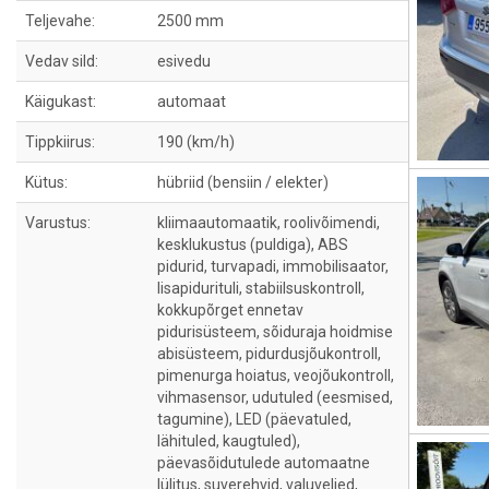
Teljevahe:
2500 mm
Vedav sild:
esivedu
Käigukast:
automaat
Tippkiirus:
190 (km/h)
Kütus:
hübriid (bensiin / elekter)
Varustus:
kliimaautomaatik, roolivõimendi,
kesklukustus (puldiga), ABS
pidurid, turvapadi, immobilisaator,
lisapidurituli, stabiilsuskontroll,
kokkupõrget ennetav
pidurisüsteem, sõiduraja hoidmise
abisüsteem, pidurdusjõukontroll,
pimenurga hoiatus, veojõukontroll,
vihmasensor, udutuled (eesmised,
tagumine), LED (päevatuled,
lähituled, kaugtuled),
päevasõidutulede automaatne
lülitus, suverehvid, valuveljed,