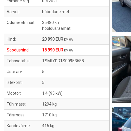
Esmane reg.:
09/2021
Värvus:
hõbedane met.
Odomeetri näit:
35480 km
hooldusraamat
Hind:
20 990 EUR
KM 0%
Soodushind:
18 990 EUR
KM 0%
Tehasetähis:
TSMLYDD1S00953688
Uste arv:
5
Istekohti:
5
Mootor:
1.4 (95 kW)
Tühimass:
1294 kg
Täismass:
1710 kg
Kandevõime:
416 kg