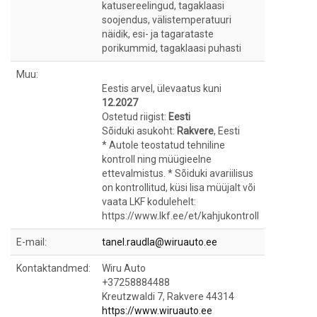
katusereelingud, tagaklaasi
soojendus, välistemperatuuri
näidik, esi- ja tagarataste
porikummid, tagaklaasi puhasti
Muu:
Eestis arvel, ülevaatus kuni
12.2027
Ostetud riigist:
Eesti
Sõiduki asukoht:
Rakvere
, Eesti
* Autole teostatud tehniline
kontroll ning müügieelne
ettevalmistus. * Sõiduki avariilisus
on kontrollitud, küsi lisa müüjalt või
vaata LKF kodulehelt:
https://www.lkf.ee/et/kahjukontroll
E-mail:
tanel.raudla@wiruauto.ee
Kontaktandmed:
Wiru Auto
+37258884488
Kreutzwaldi 7, Rakvere 44314
https://www.wiruauto.ee