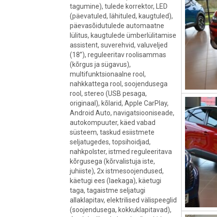
tagumine), tulede korrektor, LED
(päevatuled, lähituled, kaugtuled),
päevasõidutulede automaatne
lülitus, kaugtulede ümberlülitamise
assistent, suverehvid, valuveljed
(18”), reguleeritav roolisammas
(kõrgus ja sügavus),
multifunktsionaalne rool,
nahkkattega rool, soojendusega
rool, stereo (USB pesaga,
originaal), kõlarid, Apple CarPlay,
Android Auto, navigatsiooniseade,
autokompuuter, käed vabad
süsteem, taskud esiistmete
seljatugedes, topsihoidjad,
nahkpolster, istmed reguleeritava
kõrgusega (kõrvalistuja iste,
juhiiste), 2x istmesoojendused,
käetugi ees (laekaga), käetugi
taga, tagaistme seljatugi
allaklapitav, elektrilised välispeeglid
(soojendusega, kokkuklapitavad),