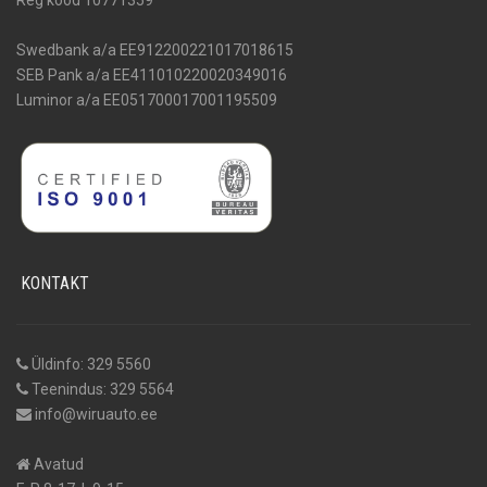
Swedbank a/a EE912200221017018615
SEB Pank a/a EE411010220020349016
Luminor a/a EE051700017001195509
KONTAKT
Üldinfo: 329 5560
Teenindus: 329 5564
info@wiruauto.ee
Avatud