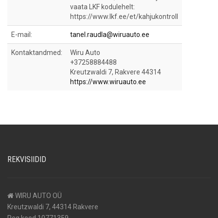
vaata LKF kodulehelt:
https://www.lkf.ee/et/kahjukontroll
E-mail:
tanel.raudla@wiruauto.ee
Kontaktandmed:
Wiru Auto
+37258884488
Kreutzwaldi 7, Rakvere 44314
https://www.wiruauto.ee
REKVISIIDID
WIRU AUTO OÜ
Kreutzwaldi 7, 44314 Rakvere
Reg kood 10771359