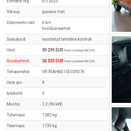
Esmane reg.:
07/2025
Värvus:
punane met.
Odomeetri näit:
6 km
hooldusraamat
Seisukord:
teostatud tehniline kontroll
Hind:
30 295 EUR
Hind sisaldab KM 24%
Soodushind:
26 325 EUR
Hind sisaldab KM 24%
Tehasetähis:
VR7BAHNS1SE039276
Uste arv:
4
Istekohti:
5
Mootor:
1.2 (96 kW)
Tühimass:
1382 kg
Täismass:
1735 kg