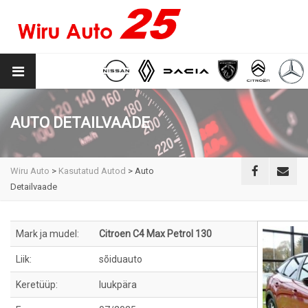
AUTO DETAILVAADE
Wiru Auto
>
Kasutatud Autod
>
Auto
Detailvaade
Mark ja mudel:
Citroen C4 Max Petrol 130
Liik:
sõiduauto
Keretüüp:
luukpära