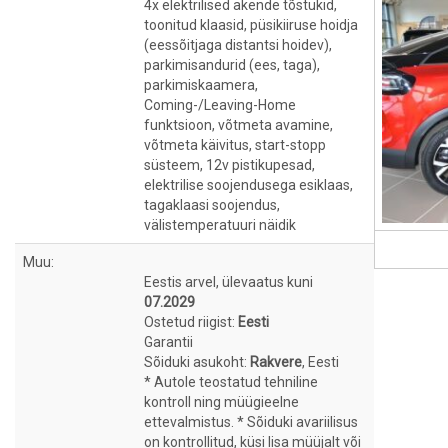
4x elektrilised akende tõstukid,
toonitud klaasid, püsikiiruse hoidja
(eessõitjaga distantsi hoidev),
parkimisandurid (ees, taga),
parkimiskaamera,
Coming-/Leaving-Home
funktsioon, võtmeta avamine,
võtmeta käivitus, start-stopp
süsteem, 12v pistikupesad,
elektrilise soojendusega esiklaas,
tagaklaasi soojendus,
välistemperatuuri näidik
Muu:
Eestis arvel, ülevaatus kuni
07.2029
Ostetud riigist:
Eesti
Garantii
Sõiduki asukoht:
Rakvere
, Eesti
* Autole teostatud tehniline
kontroll ning müügieelne
ettevalmistus. * Sõiduki avariilisus
on kontrollitud, küsi lisa müüjalt või