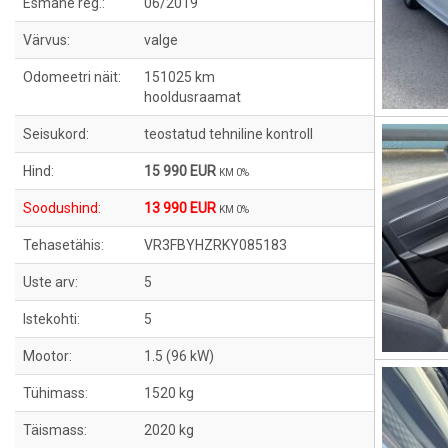
Esmane reg.:
06/2019
Värvus:
valge
Odomeetri näit:
151025 km
hooldusraamat
Seisukord:
teostatud tehniline kontroll
Hind:
15 990 EUR
KM 0%
Soodushind:
13 990 EUR
KM 0%
Tehasetähis:
VR3FBYHZRKY085183
Uste arv:
5
Istekohti:
5
Mootor:
1.5 (96 kW)
Tühimass:
1520 kg
Täismass:
2020 kg