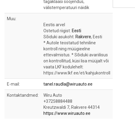
tagaklaasi soojendus,
välistemperatuuri näidik
Muu:
Eestis arvel
Ostetud riigist:
Eesti
Sõiduki asukoht:
Rakvere
, Eesti
* Autole teostatud tehniline
kontroll ning müügieelne
ettevalmistus. * Sõiduki avariilisus
on kontrollitud, küsi lisa müüjalt või
vaata LKF kodulehelt:
https://www.lkf.ee/et/kahjukontroll
E-mail:
tanel.raudla@wiruauto.ee
Kontaktandmed:
Wiru Auto
+37258884488
Kreutzwaldi 7, Rakvere 44314
https://www.wiruauto.ee