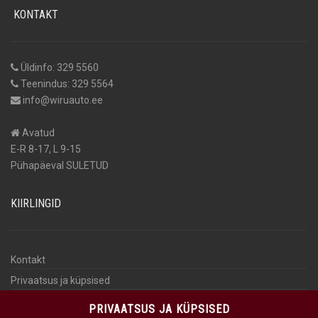
KONTAKT
Üldinfo: 329 5560
Teenindus: 329 5564
info@wiruauto.ee
Avatud
E-R 8-17, L 9-15
Pühapäeval SULETUD
KIIRLINGID
Kontakt
Privaatsus ja küpsised
Isikuandmete töötlemine
PRIVAATSUS JA KÜPSISED