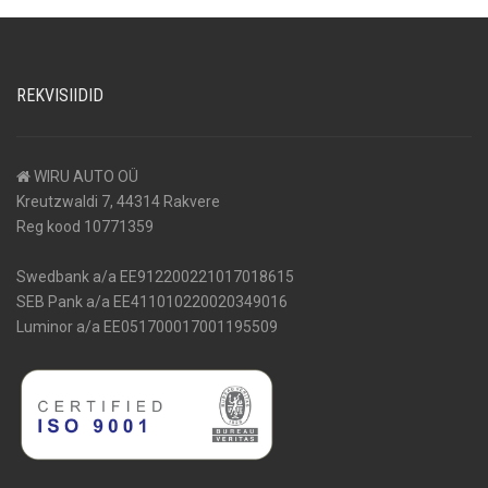
REKVISIIDID
WIRU AUTO OÜ
Kreutzwaldi 7, 44314 Rakvere
Reg kood 10771359
Swedbank a/a EE912200221017018615
SEB Pank a/a EE411010220020349016
Luminor a/a EE051700017001195509