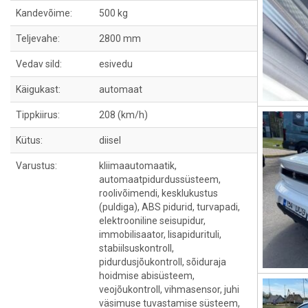
Kandevõime:
500 kg
Teljevahe:
2800 mm
Vedav sild:
esivedu
Käigukast:
automaat
Tippkiirus:
208 (km/h)
Kütus:
diisel
Varustus:
kliimaautomaatik,
automaatpidurdussüsteem,
roolivõimendi, kesklukustus
(puldiga), ABS pidurid, turvapadi,
elektrooniline seisupidur,
immobilisaator, lisapidurituli,
stabiilsuskontroll,
pidurdusjõukontroll, sõiduraja
hoidmise abisüsteem,
veojõukontroll, vihmasensor, juhi
väsimuse tuvastamise süsteem,