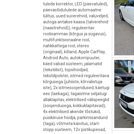
tulede korrektor, LED (päevatuled),
päevasõidutulede automaatne
lülitus, uued suverehvid, valuveljed,
autoga antakse kaasa (talverehvid
(naastrehvid)), reguleeritav
roolisammas (kõrgus ja sügavus),
multifunktsionaalne rool,
nahkkattega rool, stereo
(originaal), kõlarid, Apple CarPlay,
Android Auto, autokompuuter,
käed vabad süsteem, jalamatid
(tekstiilist), topsihoidjad,
tekstiilpolster, istmed reguleeritava
kõrgusega (juhiiste, kõrvalistuja
iste), 2x istmesoojendused, käetugi
ees (laekaga), tagaistme seljatugi
allaklapitav, elektrilised välispeeglid
(soojendusega, kokkuklapitavad),
4x elektrilised akende tõstukid,
püsikiiruse hoidja, parkimisandurid
(taga), võtmeta käivitus, start-
stopp süsteem, 12v pistikupesad,