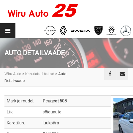
AUTO DETAILVAADE
Wiru Auto
>
Kasutatud Autod
>
Auto
Detailvaade
Mark ja mudel:
Peugeot 508
Liik:
sõiduauto
Keretüüp:
luukpära