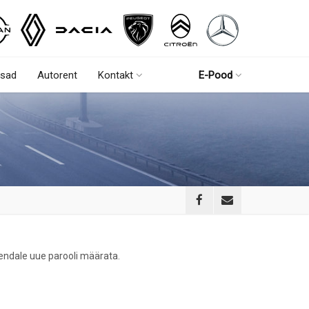
sad
Autorent
Kontakt
E-Pood
d endale uue parooli määrata.