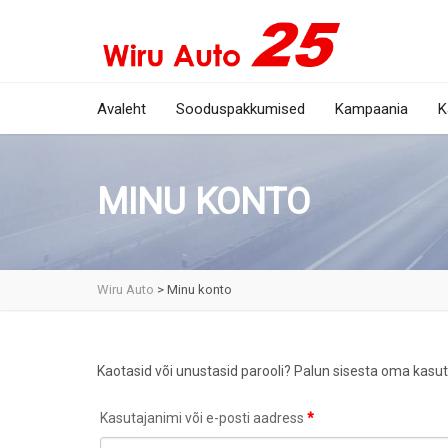
Avaleht
Sooduspakkumised
Kampaania
K
MINU KONTO
Wiru Auto
>
Minu konto
Kaotasid või unustasid parooli? Palun sisesta oma kasuta
Nõutud
Kasutajanimi või e-posti aadress
*