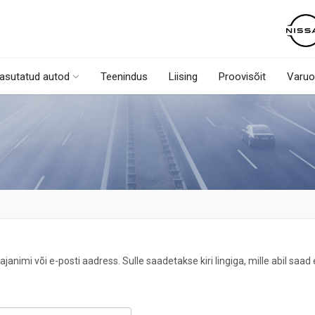
asutatud autod
Teenindus
Liising
Proovisõit
Varuo
janimi või e-posti aadress. Sulle saadetakse kiri lingiga, mille abil saa