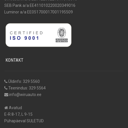
SEB Pank a/a EE411010220020349016
Luminor a/a EE051700017001195509
KONTAKT
Üldinfo: 329 5560
Teenindus: 329 5564
info@wiruauto.ee
Avatud
E-R 8-17, L 9-15
Pühapäeval SULETUD