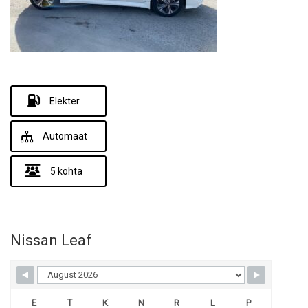
Elekter
Automaat
5 kohta
Nissan Leaf
E
T
K
N
R
L
P