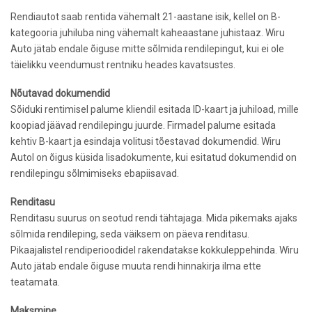
Rendiautot saab rentida vähemalt 21-aastane isik, kellel o­n B-
kategooria juhiluba ning vähemalt kaheaastane juhistaaz. Wiru
Auto jätab endale õiguse mitte sõlmida rendilepingut, kui ei ole
täielikku veendumust rentniku heades kavatsustes.
Nõutavad dokumendid
Sõiduki rentimisel palume kliendil esitada ID-kaart ja juhiload, mille
koopiad jäävad rendilepingu juurde. Firmadel palume esitada
kehtiv B-kaart ja esindaja volitusi tõestavad dokumendid. Wiru
Autol o­n õigus küsida lisadokumente, kui esitatud dokumendid o­n
rendilepingu sõlmimiseks ebapiisavad.
Renditasu
Renditasu suurus o­n seotud rendi tähtajaga. Mida pikemaks ajaks
sõlmida rendileping, seda väiksem o­n päeva renditasu.
Pikaajalistel rendiperioodidel rakendatakse kokkuleppehinda. Wiru
Auto jätab endale õiguse muuta rendi hinnakirja ilma ette
teatamata.
Maksmine