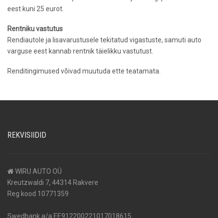
eest kuni 25 eurot.
Rentniku vastutus
Rendiautole ja lisavarustusele tekitatud vigastuste, samuti auto
varguse eest kannab rentnik täielikku vastutust.
Renditingimused võivad muutuda ette teatamata.
REKVISIIDID
WIRU AUTO OÜ
Kreutzwaldi 7, 44314 Rakvere
Reg kood 10771359
Swedbank a/a EE912200221017018615