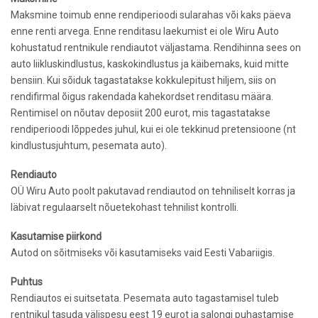
Maksmine toimub enne rendiperioodi sularahas või kaks päeva
enne renti arvega. Enne renditasu laekumist ei ole Wiru Auto
kohustatud rentnikule rendiautot väljastama. Rendihinna sees o­n
auto liikluskindlustus, kaskokindlustus ja käibemaks, kuid mitte
bensiin. Kui sõiduk tagastatakse kokkulepitust hiljem, siis o­n
rendifirmal õigus rakendada kahekordset renditasu määra.
Rentimisel o­n nõutav deposiit 200 eurot, mis tagastatakse
rendiperioodi lõppedes juhul, kui ei ole tekkinud pretensioone (nt
kindlustusjuhtum, pesemata auto).
Rendiauto
OÜ Wiru Auto poolt pakutavad rendiautod o­n tehniliselt korras ja
läbivat regulaarselt nõuetekohast tehnilist kontrolli.
Kasutamise piirkond
Autod on sõitmiseks või kasutamiseks vaid Eesti Vabariigis.
Puhtus
Rendiautos ei suitsetata. Pesemata auto tagastamisel tuleb
rentnikul tasuda välispesu eest 19 eurot ja salongi puhastamise