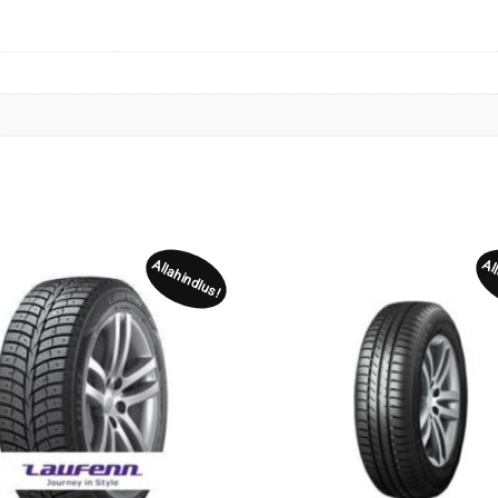
Allahindlus!
Al