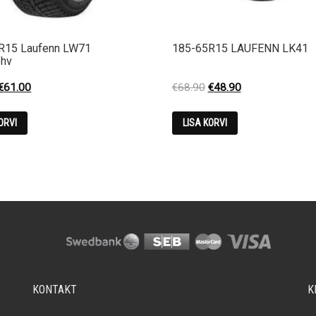
R15 Laufenn LW71
185-65R15 LAUFENN LK41
ehv
Original
Current
Original
Current
€
61.00
€
68.90
€
48.90
price
price
price
price
was:
is:
was:
is:
ORVI
LISA KORVI
€85.00.
€61.00.
€68.90.
€48.90.
KONTAKT
K