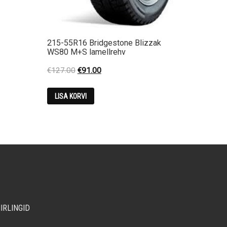
215-55R16 Bridgestone Blizzak
WS80 M+S lamellrehv
Original
Current
€
127.00
€
91.00
price
price
was:
is:
LISA KORVI
€127.00.
€91.00.
IIRLINGID