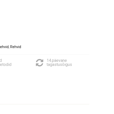
ehvid
,
Rehvid
d
14.päevane
etodid
tagastusõigus