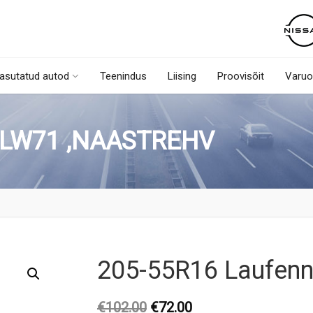
asutatud autod
Teenindus
Liising
Proovisõit
Varuo
 LW71 ,NAASTREHV
205-55R16 Laufenn
Original
Current
€
102.00
€
72.00