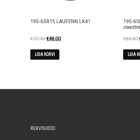
195-65R15 LAUFENN LK41
195-65
,naastr
Original
Current
€
72.90
€
48.00
€
85.00
price
price
was:
is:
LISA KORVI
LISA K
€72.90.
€48.00.
REKVISIIDID