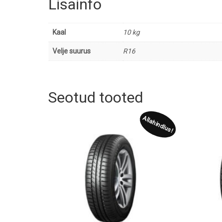
Lisainfo
Kaal
10 kg
Velje suurus
R16
Seotud tooted
Allahindlus!