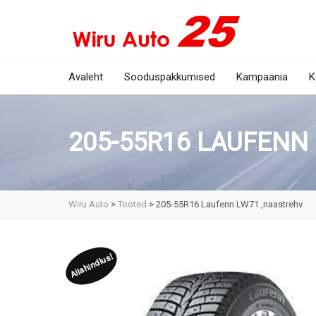
Avaleht
Sooduspakkumised
Kampaania
K
205-55R16 LAUFENN
Wiru Auto
>
Tooted
>
205-55R16 Laufenn LW71 ,naastrehv
Allahindlus!