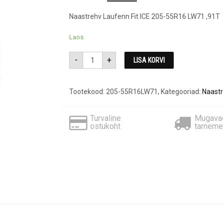
price
price
Naastrehv Laufenn Fit ICE 205-55R16 LW71 ,91T
was:
is:
€102.00.
€72.00.
Laos
205-
-
+
LISA KORVI
55R16
Laufenn
LW71
,naastrehv
kogus
Tootekood:
205-55R16LW71
,
Kategooriad:
Naastr
Turvaline
Mugava
ostukoht
tarneme