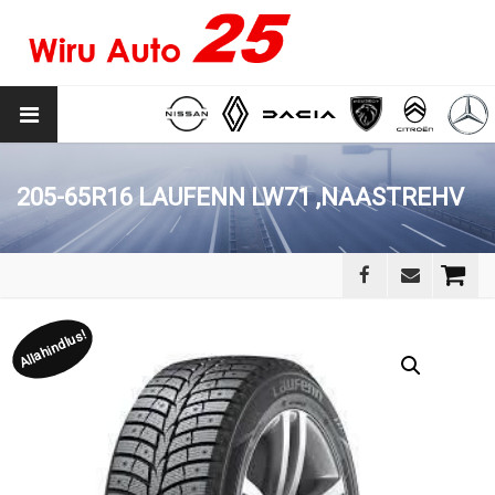
205-65R16 LAUFENN LW71 ,NAASTREHV
Allahindlus!