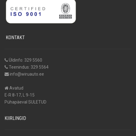
KONTAKT
Üldinfo: 329 5560
Teenindus: 329 5564
info@wiruauto.ee
Avatud
E-R 8-17, L 9-15
Pühapäeval SULETUD
KIIRLINGID