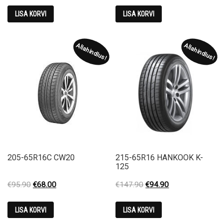
was:
is:
was:
is:
LISA KORVI
LISA KORVI
€98.90.
€48.00.
€89.90.
€62.10.
Allahindlus!
Allahindlus!
205-65R16C CW20
215-65R16 HANKOOK K-
125
Original
Current
Original
Current
€
95.90
€
68.00
€
147.90
€
94.90
price
price
price
price
was:
is:
was:
is:
LISA KORVI
LISA KORVI
€95.90.
€68.00.
€147.90.
€94.90.