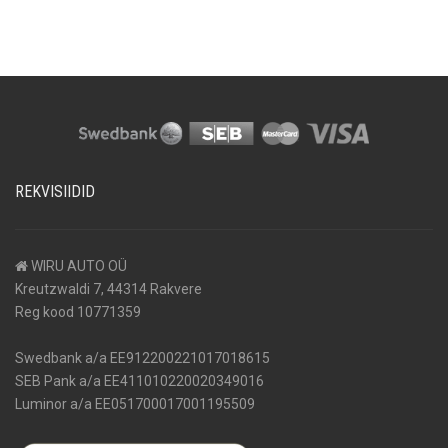
REKVISIIDID
WIRU AUTO OÜ
Kreutzwaldi 7, 44314 Rakvere
Reg kood 10771359
Swedbank a/a EE912200221017018615
SEB Pank a/a EE411010220020349016
Luminor a/a EE051700017001195509