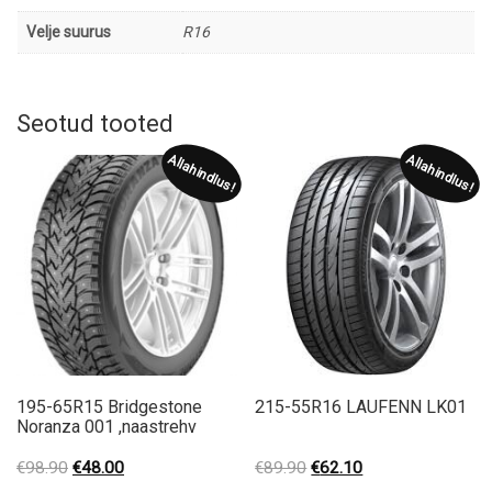
Velje suurus
R16
Seotud tooted
Allahindlus!
Allahindlus!
195-65R15 Bridgestone
215-55R16 LAUFENN LK01
Noranza 001 ,naastrehv
Original
Current
Original
Current
€
98.90
€
48.00
€
89.90
€
62.10
price
price
price
price