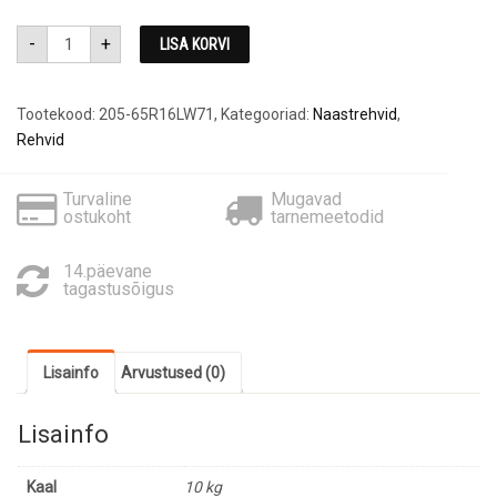
205-
-
+
LISA KORVI
65R16
Laufenn
LW71
,naastrehv
kogus
Tootekood:
205-65R16LW71
,
Kategooriad:
Naastrehvid
,
Rehvid
Turvaline
Mugavad
ostukoht
tarnemeetodid
14.päevane
tagastusõigus
Lisainfo
Arvustused (0)
Lisainfo
Kaal
10 kg