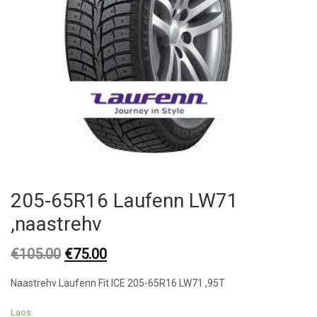
205-65R16 Laufenn LW71
,naastrehv
Original
Current
€
105.00
€
75.00
price
price
Naastrehv Laufenn Fit ICE 205-65R16 LW71 ,95T
was:
is:
€105.00.
€75.00.
Laos