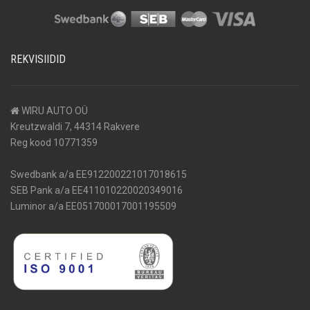
REKVISIIDID
WIRU AUTO OÜ
Kreutzwaldi 7, 44314 Rakvere
Reg kood 10771359
Swedbank a/a EE912200221017018615
SEB Pank a/a EE411010220020349016
Luminor a/a EE051700017001195509