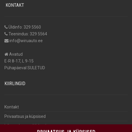
KONTAKT
Üldinfo: 329 5560
Teenindus: 329 5564
info@wiruauto.ee
Avatud
E-R 8-17, L 9-15
Pühapäeval SULETUD
KIIRLINGID
Kontakt
Privaatsus ja küpsised
Isikuandmete töötlemine