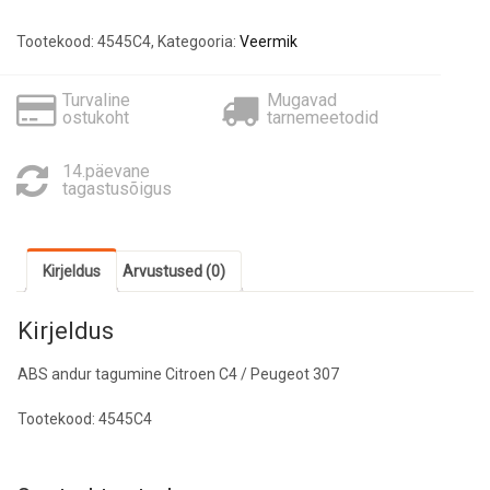
4545C4
kogus
Tootekood:
4545C4
,
Kategooria:
Veermik
Turvaline
Mugavad
ostukoht
tarnemeetodid
14.päevane
tagastusõigus
Kirjeldus
Arvustused (0)
Kirjeldus
ABS andur tagumine Citroen C4 / Peugeot 307
Tootekood: 4545C4