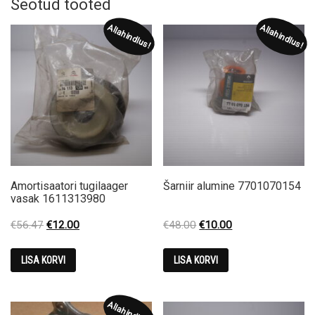
Seotud tooted
Allahindlus!
Allahindlus!
Amortisaatori tugilaager
Šarniir alumine 7701070154
vasak 1611313980
Original
Current
Original
Current
€
56.47
€
12.00
€
48.00
€
10.00
price
price
price
price
was:
is:
was:
is:
LISA KORVI
LISA KORVI
€56.47.
€12.00.
€48.00.
€10.00.
Allahindlus!