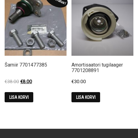
Šarniir 7701477385
Amortisaatori tugilaager
7701208891
Original
Current
€
38.00
€
8.00
€
30.00
price
price
was:
is:
LISA KORVI
LISA KORVI
€38.00.
€8.00.