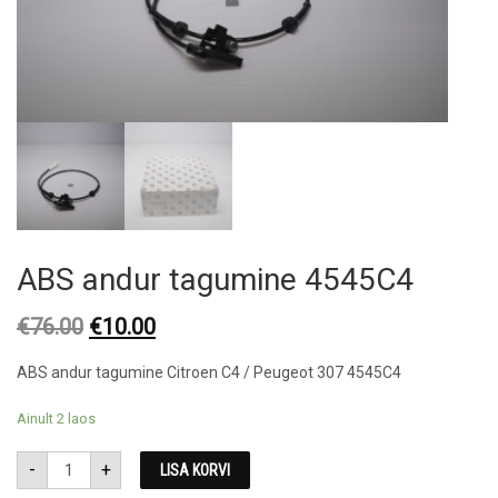
ABS andur tagumine 4545C4
Original
Current
€
76.00
€
10.00
price
price
ABS andur tagumine Citroen C4 / Peugeot 307 4545C4
was:
is:
€76.00.
€10.00.
Ainult 2 laos
ABS
-
+
LISA KORVI
andur
tagumine