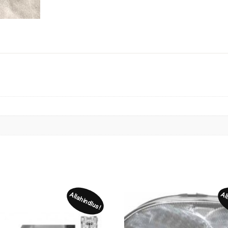
Allahindlus!
Al