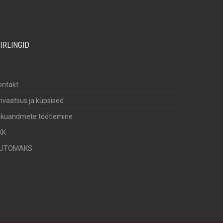
IIRLINGID
ontakt
rivaatsus ja küpsised
sikuandmete töötlemine
KK
UTOMAKS