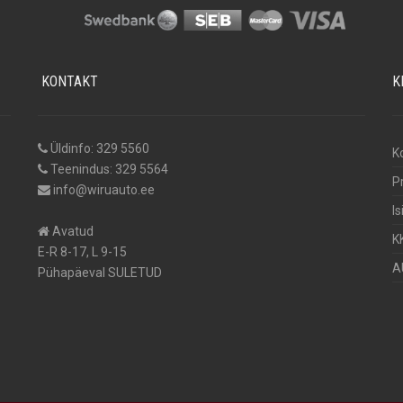
KONTAKT
K
Üldinfo: 329 5560
K
Teenindus: 329 5564
P
info@wiruauto.ee
I
Avatud
K
E-R 8-17, L 9-15
A
Pühapäeval SULETUD