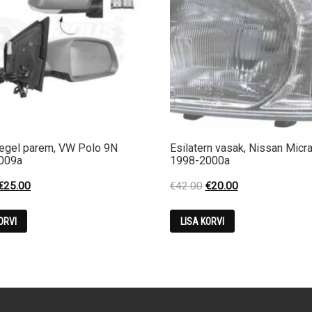
eegel parem, VW Polo 9N
Esilatern vasak, Nissan Micr
009a
1998-2000a
Original
Current
Original
Current
€
25.00
€
42.00
€
20.00
price
price
price
price
was:
is:
was:
is:
ORVI
LISA KORVI
€65.70.
€25.00.
€42.00.
€20.00.