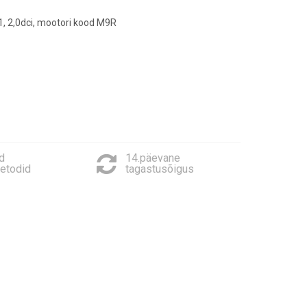
1, 2,0dci, mootori kood M9R
d
14.päevane
etodid
tagastusõigus