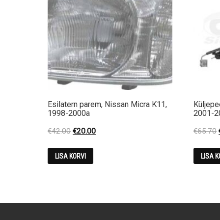
Esilatern parem, Nissan Micra K11,
Küljep
1998-2000a
2001-2
Original
Current
€
42.00
€
20.00
€
65.70
price
price
was:
is:
LISA KORVI
LISA K
€42.00.
€20.00.