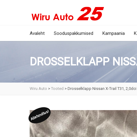
Avaleht
Sooduspakkumised
Kampaania
K
DROSSELKLAPP NISSAN
Wiru Auto
>
Tooted
>
Drosselklapp Nissan X-Trail T31, 2,0dci
Allahindlus!