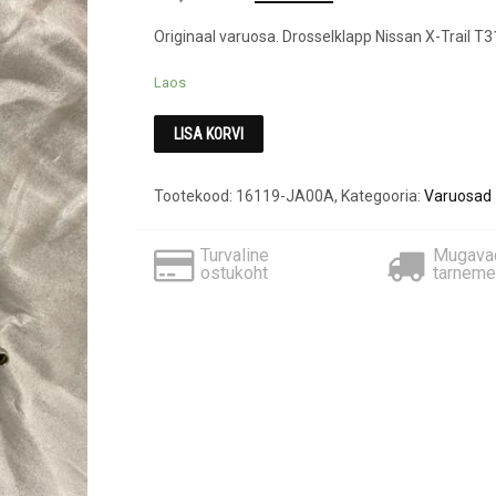
price
price
Originaal varuosa. Drosselklapp Nissan X-Trail T3
was:
is:
€1,450.00.
€720.00.
Laos
LISA KORVI
Tootekood:
16119-JA00A
,
Kategooria:
Varuosad
Turvaline
Mugava
ostukoht
tarneme