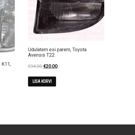
Udulatern esi parem, Toyota
Avensis T22
a K11,
Original
Current
€
94.00
€
20.00
price
price
was:
is:
LISA KORVI
€94.00.
€20.00.