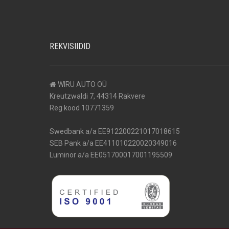
REKVISIIDID
WIRU AUTO OÜ
Kreutzwaldi 7, 44314 Rakvere
Reg kood 10771359
Swedbank a/a EE912200221017018615
SEB Pank a/a EE411010220020349016
Luminor a/a EE051700017001195509