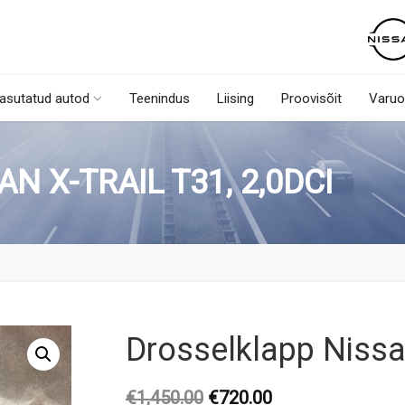
asutatud autod
Teenindus
Liising
Proovisõit
Varuo
 X-TRAIL T31, 2,0DCI
Drosselklapp Nissan
Original
Current
€
1,450.00
€
720.00