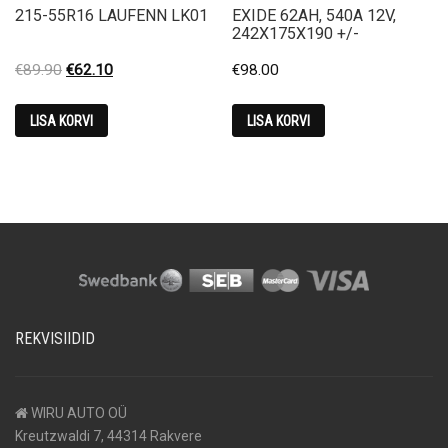
215-55R16 LAUFENN LK01
EXIDE 62AH, 540A 12V,
242X175X190 +/-
Original
Current
€
89.90
€
62.10
€
98.00
price
price
was:
is:
LISA KORVI
LISA KORVI
€89.90.
€62.10.
REKVISIIDID
WIRU AUTO OÜ
Kreutzwaldi 7, 44314 Rakvere