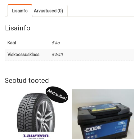
Lisainfo
Arvustused (0)
Lisainfo
Kaal
5 kg
Viskoossusklass
5W40
Seotud tooted
Allahindlus!