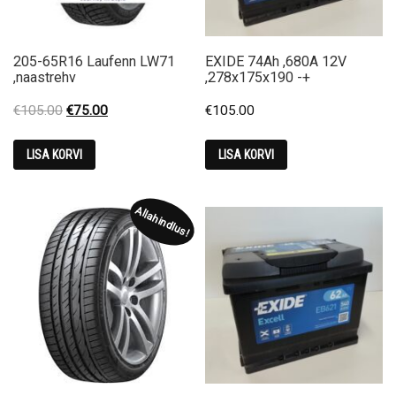
205-65R16 Laufenn LW71
EXIDE 74Ah ,680A 12V
,naastrehv
,278x175x190 -+
Original
Current
€
105.00
€
75.00
€
105.00
price
price
was:
is:
LISA KORVI
LISA KORVI
€105.00.
€75.00.
Allahindlus!