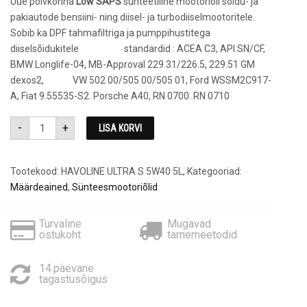
Uue põlvkonna
Low SAPS
sünteetiline mootoriõli sõidu- ja
pakiautode bensiini- ning diisel- ja turbodiiselmootoritele.
Sobib ka DPF tahmafiltriga ja pumppihustitega
diiselsõidukitele standardid : ACEA C3, API SN/CF,
BMW Longlife-04, MB-Approval 229.31/226.5, 229.51 GM
dexos2, VW 502 00/505 00/505 01, Ford WSSM2C917-
A, Fiat 9.55535-S2. Porsche A40, RN 0700. RN 0710
HAVOLINE
-
+
LISA KORVI
ULTRA
S
5W40
5L
kogus
Tootekood:
HAVOLINE ULTRA S 5W40 5L
,
Kategooriad:
Määrdeained
,
Sünteesmootoriõlid
Turvaline
Mugavad
ostukoht
tarnemeetodid
14.päevane
tagastusõigus