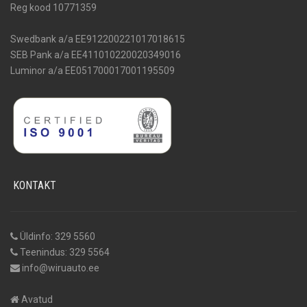
Reg kood 10771359
Swedbank a/a EE912200221017018615
SEB Pank a/a EE411010220020349016
Luminor a/a EE051700017001195509
KONTAKT
Üldinfo: 329 5560
Teenindus: 329 5564
info@wiruauto.ee
Avatud