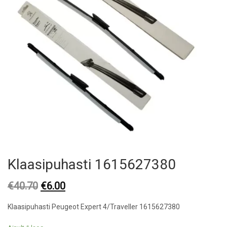
Klaasipuhasti 1615627380
Original
Current
€
40.70
€
6.00
price
price
Klaasipuhasti Peugeot Expert 4/Traveller 1615627380
was:
is:
€40.70.
€6.00.