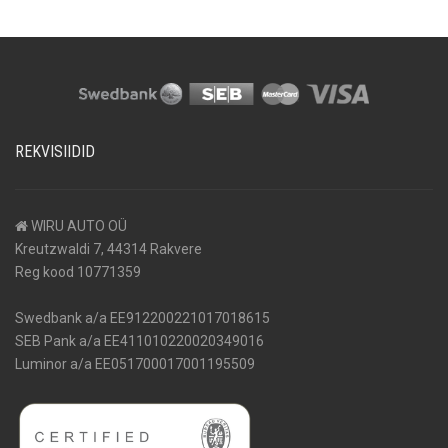
REKVISIIDID
WIRU AUTO OÜ
Kreutzwaldi 7, 44314 Rakvere
Reg kood 10771359
Swedbank a/a EE912200221017018615
SEB Pank a/a EE411010220020349016
Luminor a/a EE051700017001195509