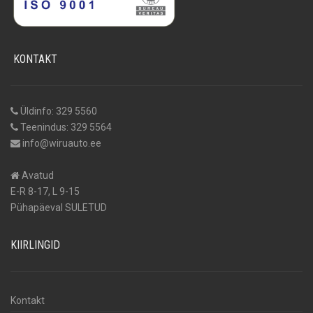
KONTAKT
Üldinfo: 329 5560
Teenindus: 329 5564
info@wiruauto.ee
Avatud
E-R 8-17, L 9-15
Pühapäeval SULETUD
KIIRLINGID
Kontakt