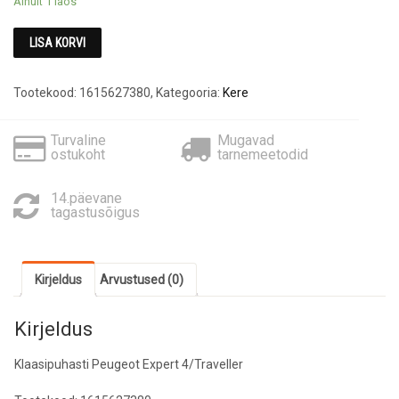
Ainult 1 laos
LISA KORVI
Tootekood:
1615627380
,
Kategooria:
Kere
Turvaline
Mugavad
ostukoht
tarnemeetodid
14.päevane
tagastusõigus
Kirjeldus
Arvustused (0)
Kirjeldus
Klaasipuhasti Peugeot Expert 4/Traveller