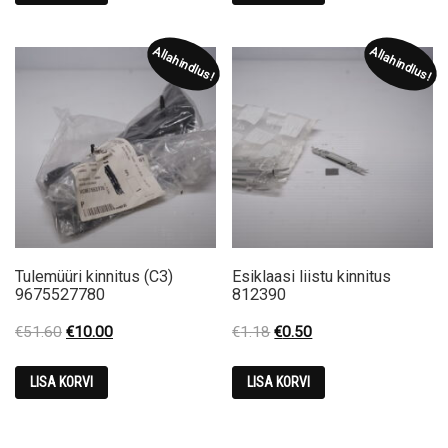
€89.36.
€45.00.
€4.72.
€1.00.
Allahindlus!
Allahindlus!
Tulemüüri kinnitus (C3)
Esiklaasi liistu kinnitus
9675527780
812390
Original
Current
Original
Current
€
51.60
€
10.00
€
1.18
€
0.50
price
price
price
price
was:
is:
was:
is:
LISA KORVI
LISA KORVI
€51.60.
€10.00.
€1.18.
€0.50.