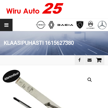
KLAASIPUHASTI 1615627380
Allahindlus!