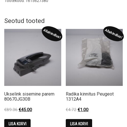
Tootekood: 1615627380
Seotud tooted
Allahindlus!
Allahindlus!
Ukselink sisemine parem
Radika kinnitus Peugeot
80670JG30B
1312A4
Original
Current
Original
Current
€
89.36
€
45.00
€
4.72
€
1.00
price
price
price
price
was:
is:
was:
is:
LISA KORVI
LISA KORVI