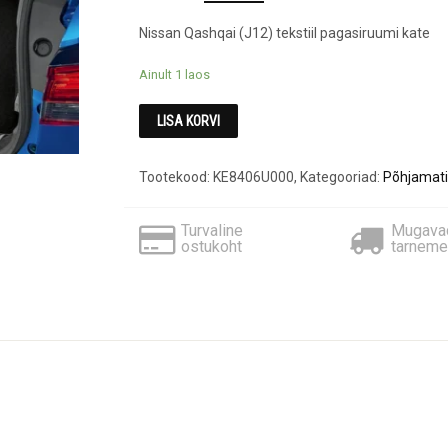
price
price
Nissan Qashqai (J12) tekstiil pagasiruumi kate
was:
is:
€87.85.
€80.50.
Ainult 1 laos
LISA KORVI
Tootekood:
KE8406U000
,
Kategooriad:
Põhjamat
Turvaline
Mugava
ostukoht
tarneme