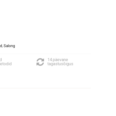
id
,
Salong
d
14.päevane
etodid
tagastusõigus