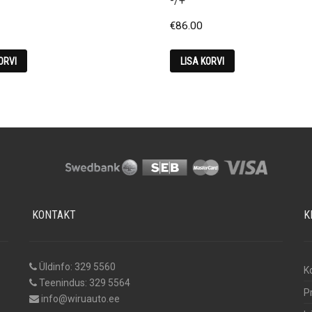
-/+
€
86.00
ORVI
LISA KORVI
KONTAKT
K
Üldinfo: 329 5560
K
Teenindus: 329 5564
P
info@wiruauto.ee