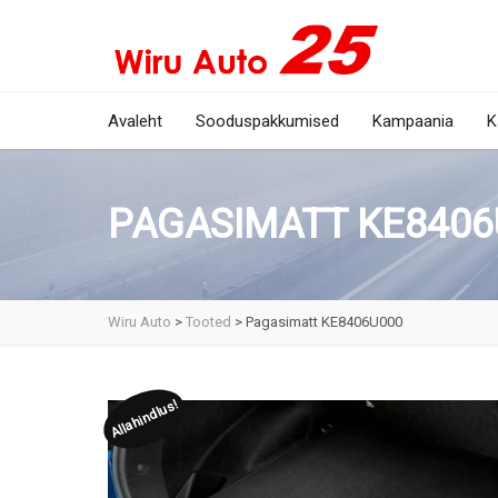
Avaleht
Sooduspakkumised
Kampaania
K
PAGASIMATT KE8406
Wiru Auto
>
Tooted
>
Pagasimatt KE8406U000
Allahindlus!