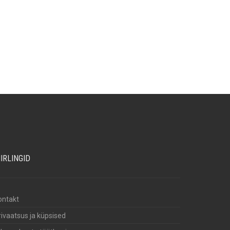
IIRLINGID
ontakt
rivaatsus ja küpsised