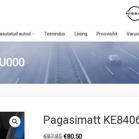
asutatud autod
Teenindus
Liising
Proovisõit
Varuo
U000
Pagasimatt KE840
Original
Current
€
87.85
€
80.50