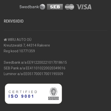
REKVISIIDID
WIRU AUTO OÜ
Kreutzwaldi 7, 44314 Rakvere
Reg kood 10771359
Swedbank a/a EE912200221017018615
SEB Pank a/a EE411010220020349016
Luminor a/a EE051700017001195509