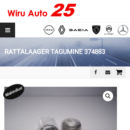
RATTALAAGER TAGUMINE 374883
Allahindlus!