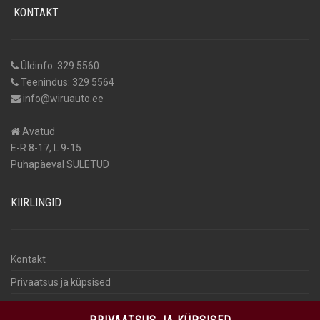
KONTAKT
Üldinfo: 329 5560
Teenindus: 329 5564
info@wiruauto.ee
Avatud
E-R 8-17, L 9-15
Pühapäeval SULETUD
KIIRLINGID
Kontakt
Privaatsus ja küpsised
Isikuandmete töötlemine