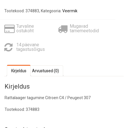
kogus
Tootekood:
374883
,
Kategooria:
Veermik
Turvaline
Mugavad
ostukoht
tarnemeetodid
14.päevane
tagastusõigus
Kirjeldus
Arvustused (0)
Kirjeldus
Rattalaager tagumine Citroen C4 / Peugeot 307
Tootekood: 374883