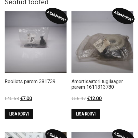
Seotud tooted
Allahindlus!
Allahindlus!
Rooliots parem 381739
Amortisaatori tugilaager
parem 1611313780
Original
Current
Original
Current
€
40.53
€
7.00
€
56.47
€
12.00
price
price
price
price
was:
is:
was:
is:
LISA KORVI
LISA KORVI
€40.53.
€7.00.
€56.47.
€12.00.
Allahindlus!
Allahindlus!