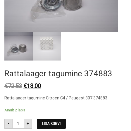
Rattalaager tagumine 374883
Original
Current
€
72.53
€
18.00
price
price
Rattalaager tagumine Citroen C4 / Peugeot 307 374883
was:
is:
€72.53.
€18.00.
Ainult 2 laos
Rattalaager
-
+
LISA KORVI
tagumine
374883