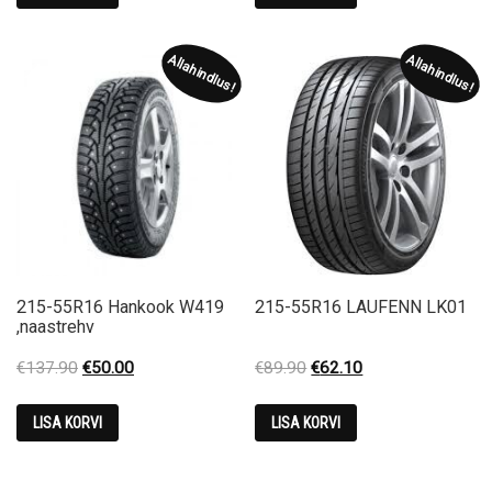
€105.00.
€75.00.
€160.00.
€113.00.
Allahindlus!
Allahindlus!
215-55R16 Hankook W419
215-55R16 LAUFENN LK01
,naastrehv
Original
Current
Original
Current
€
137.90
€
50.00
€
89.90
€
62.10
price
price
price
price
was:
is:
was:
is:
LISA KORVI
LISA KORVI
€137.90.
€50.00.
€89.90.
€62.10.