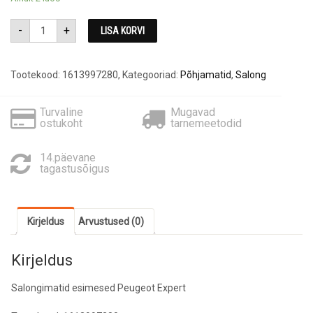
Salongimatid
-
+
LISA KORVI
esimesed
Peugeot
Expert
1613997280
kogus
Tootekood:
1613997280
,
Kategooriad:
Põhjamatid
,
Salong
Turvaline
Mugavad
ostukoht
tarnemeetodid
14.päevane
tagastusõigus
Kirjeldus
Arvustused (0)
Kirjeldus
Salongimatid esimesed Peugeot Expert