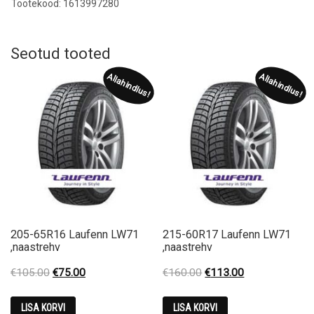
Tootekood: 1613997280
Seotud tooted
Allahindlus!
Allahindlus!
205-65R16 Laufenn LW71
215-60R17 Laufenn LW71
,naastrehv
,naastrehv
Original
Current
Original
Current
€
105.00
€
75.00
€
160.00
€
113.00
price
price
price
price
was:
is:
was:
is:
LISA KORVI
LISA KORVI