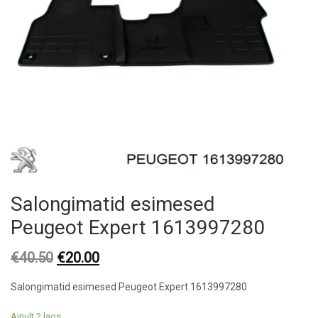
Salongimatid esimesed
Peugeot Expert 1613997280
Original
Current
€
40.50
€
20.00
price
price
Salongimatid esimesed Peugeot Expert 1613997280
was:
is:
€40.50.
€20.00.
Ainult 2 laos