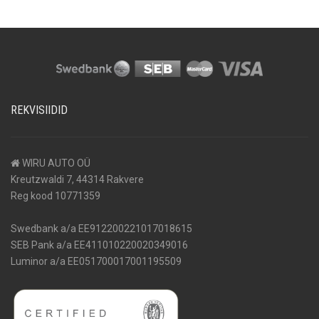
REKVISIIDID
WIRU AUTO OÜ
Kreutzwaldi 7, 44314 Rakvere
Reg kood 10771359
Swedbank a/a EE912200221017018615
SEB Pank a/a EE411010220020349016
Luminor a/a EE051700017001195509