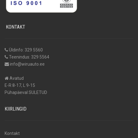
KONTAKT
Üldinfo: 329 5560
Teenindus: 329 5564
info@wiruauto.ee
Avatud
E-R 8-17, L 9-15
Pühapäeval SULETUD
KIIRLINGID
Kontakt