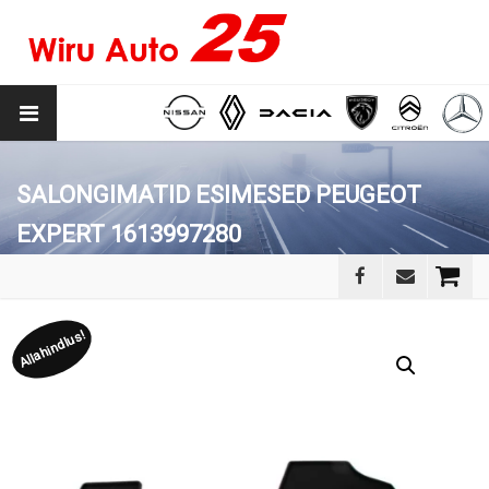
SALONGIMATID ESIMESED PEUGEOT
EXPERT 1613997280
Allahindlus!