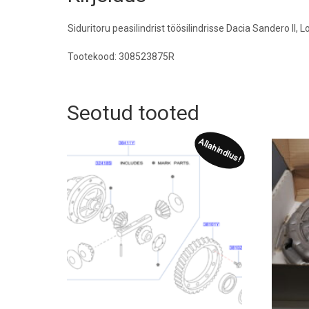
Siduritoru peasilindrist töösilindrisse Dacia Sandero II, 
Tootekood: 308523875R
Seotud tooted
Allahindlus!