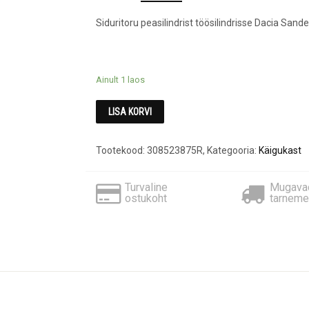
price
price
Siduritoru peasilindrist töösilindrisse Dacia Sander
was:
is:
€85.80.
€76.00.
Ainult 1 laos
LISA KORVI
Tootekood:
308523875R
,
Kategooria:
Käigukast
Turvaline
Mugava
ostukoht
tarneme