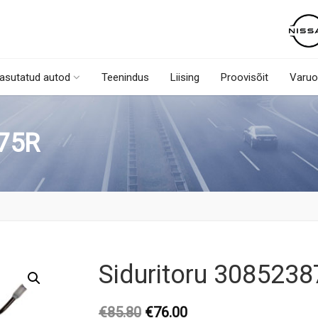
asutatud autod
Teenindus
Liising
Proovisõit
Varuo
75R
Siduritoru 308523
Original
Current
€
85.80
€
76.00