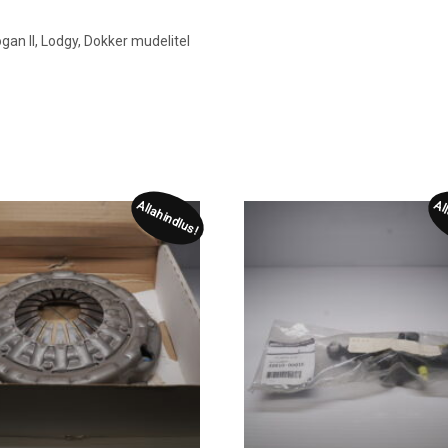
Logan II, Lodgy, Dokker mudelitel
Allahindlus!
Al