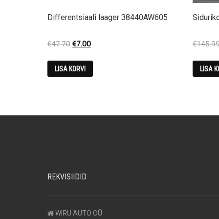
Differentsiaali laager 38440AW605
Siduri
Original
Current
€
47.70
€
7.00
€
145.9
price
price
was:
is:
LISA KORVI
LISA K
€47.70.
€7.00.
REKVISIIDID
WIRU AUTO OÜ