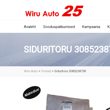
Avaleht
Sooduspakkumised
Kampaania
K
SIDURITORU 3085238
Wiru Auto
>
Tooted
>
Siduritoru 308523875R
Allahindlus!