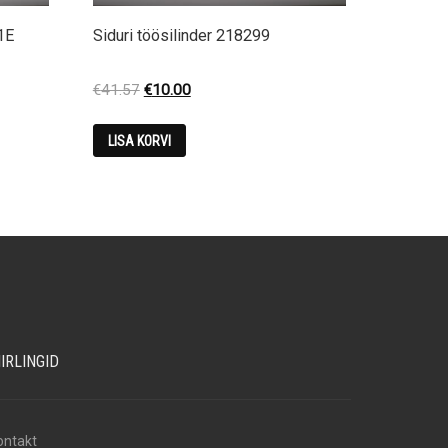
1E
Siduri töösilinder 218299
Original
Current
€
41.57
€
10.00
price
price
was:
is:
LISA KORVI
€41.57.
€10.00.
IIRLINGID
ontakt