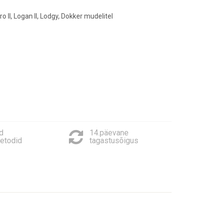
o II, Logan II, Lodgy, Dokker mudelitel
d
14.päevane
etodid
tagastusõigus