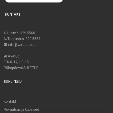
KONTAKT
Üldinfo: 329 5560
Teenindus: 329 5564
info@wiruauto.ee
Avatud
E-R 8-17, L 9-15
Pühapäeval SULETUD
KIIRLINGID
Kontakt
Privaatsus ja küpsised