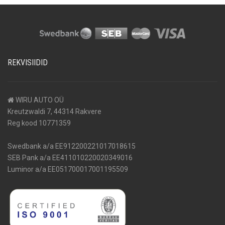
REKVISIIDID
WIRU AUTO OÜ
Kreutzwaldi 7, 44314 Rakvere
Reg kood 10771359
Swedbank a/a EE912200221017018615
SEB Pank a/a EE411010220020349016
Luminor a/a EE051700017001195509