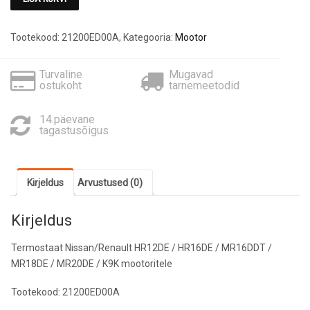
Tootekood:
21200ED00A
,
Kategooria:
Mootor
Turvaline
Mugavad
ostukoht
tarnemeetodid
14.päevane
tagastusõigus
Kirjeldus
Arvustused (0)
Kirjeldus
Termostaat Nissan/Renault HR12DE / HR16DE / MR16DDT /
MR18DE / MR20DE / K9K mootoritele
Tootekood: 21200ED00A