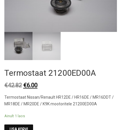
Termostaat 21200ED00A
Original
Current
€
42.82
€
6.00
price
price
Termostaat Nissan/Renault HR12DE / HR16DE / MR16DDT /
was:
is:
MR18DE / MR20DE / K9K mootoritele 21200ED00A
€42.82.
€6.00.
Ainult 1 laos
LISA KORVI