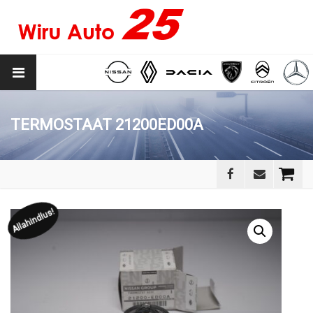
TERMOSTAAT 21200ED00A
Allahindlus!