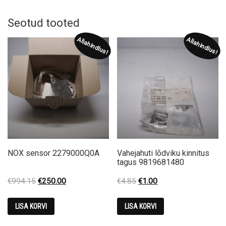
Seotud tooted
Allahindlus!
Allahindlus!
NOX sensor 2279000Q0A
Vahejahuti lõdviku kinnitus
tagus 9819681480
Original
Current
Original
Current
€
994.15
€
250.00
€
4.85
€
1.00
price
price
price
price
was:
is:
was:
is:
LISA KORVI
LISA KORVI
€994.15.
€250.00.
€4.85.
€1.00.