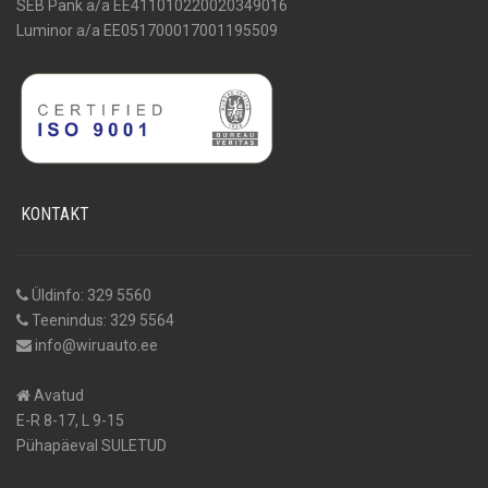
SEB Pank a/a EE411010220020349016
Luminor a/a EE051700017001195509
KONTAKT
Üldinfo: 329 5560
Teenindus: 329 5564
info@wiruauto.ee
Avatud
E-R 8-17, L 9-15
Pühapäeval SULETUD