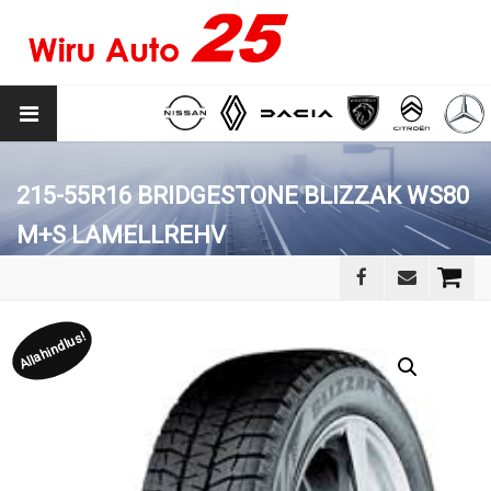
215-55R16 BRIDGESTONE BLIZZAK WS80
M+S LAMELLREHV
Allahindlus!