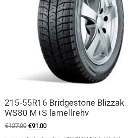
215-55R16 Bridgestone Blizzak
WS80 M+S lamellrehv
Original
Current
€
127.00
€
91.00
price
price