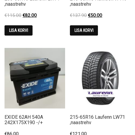
,naastrehv
,naastrehv
Original
Current
Original
Current
€
115.00
€
82.00
€
137.90
€
50.00
price
price
price
price
was:
is:
was:
is:
LISA KORVI
LISA KORVI
€115.00.
€82.00.
€137.90.
€50.00.
EXIDE 62AH 540A
215-65R16 Laufenn LW71
242X175X190 -/+
,naastrehv
€
86.00
€
121.00