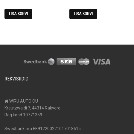
LISA KORVI
LISA KORVI
REKVISIIDID
WIRU AUTO OÜ
Kreutzwaldi 7, 44314 Rakvere
Reg kood 10771359
Swedbank a/a EE912200221017018615