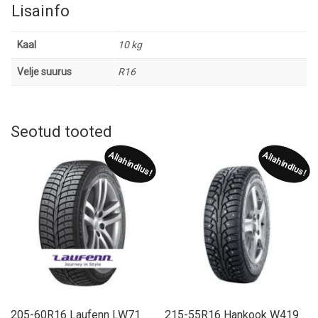
Lisainfo
Kaal
10 kg
Velje suurus
R16
Seotud tooted
Allahindlus!
Allahindlus!
205-60R16 Laufenn LW71
215-55R16 Hankook W419