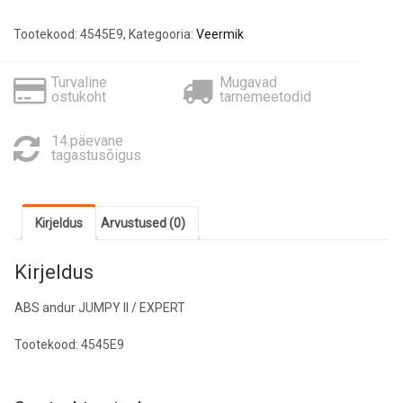
kogus
Tootekood:
4545E9
,
Kategooria:
Veermik
Turvaline
Mugavad
ostukoht
tarnemeetodid
14.päevane
tagastusõigus
Kirjeldus
Arvustused (0)
Kirjeldus
ABS andur JUMPY ll / EXPERT
Tootekood: 4545E9