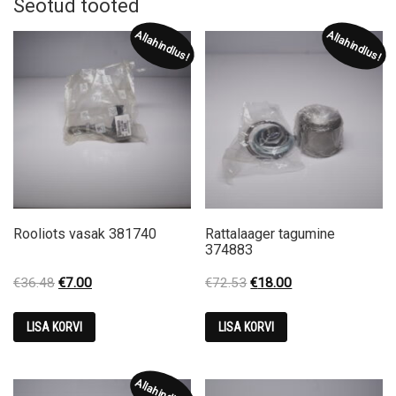
Seotud tooted
Allahindlus!
Allahindlus!
Rooliots vasak 381740
Rattalaager tagumine
374883
Original
Current
Original
Current
€
36.48
€
7.00
€
72.53
€
18.00
price
price
price
price
was:
is:
was:
is:
LISA KORVI
LISA KORVI
€36.48.
€7.00.
€72.53.
€18.00.
Allahindlus!