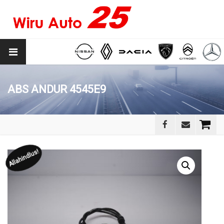
ABS ANDUR 4545E9
Allahindlus!