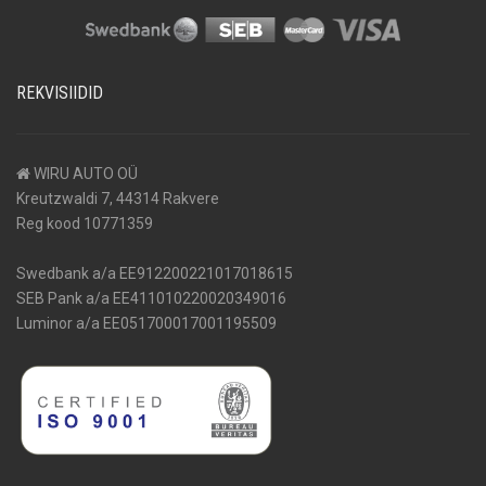
REKVISIIDID
WIRU AUTO OÜ
Kreutzwaldi 7, 44314 Rakvere
Reg kood 10771359
Swedbank a/a EE912200221017018615
SEB Pank a/a EE411010220020349016
Luminor a/a EE051700017001195509