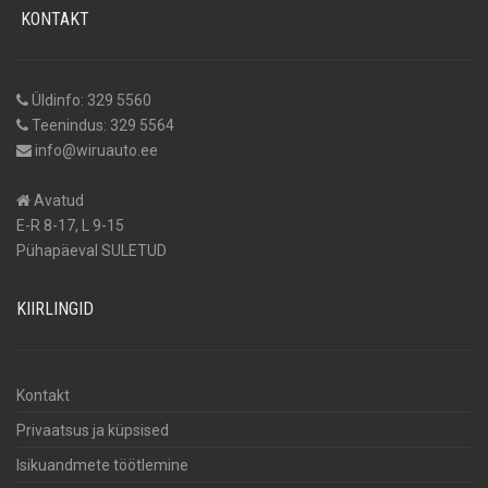
KONTAKT
Üldinfo: 329 5560
Teenindus: 329 5564
info@wiruauto.ee
Avatud
E-R 8-17, L 9-15
Pühapäeval SULETUD
KIIRLINGID
Kontakt
Privaatsus ja küpsised
Isikuandmete töötlemine