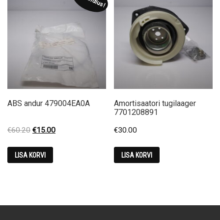
ABS andur 479004EA0A
Amortisaatori tugilaager
7701208891
Original
Current
€
60.20
€
15.00
€
30.00
price
price
was:
is:
LISA KORVI
LISA KORVI
€60.20.
€15.00.