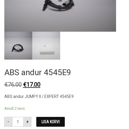
ABS andur 4545E9
Original
Current
€
76.00
€
17.00
price
price
ABS andur JUMPY ll / EXPERT 4545E9
was:
is:
€76.00.
€17.00.
Ainult 2 laos
ABS
-
+
LISA KORVI
andur
4545E9