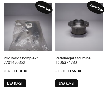
Allahindlus!
Allahindlus!
Roolivarda komplekt
Rattalaager tagumine
7701470362
1606374780
Original
Current
Original
Current
€
84.60
€
10.00
€
150.00
€
55.00
price
price
price
price
was:
is:
was:
is:
LISA KORVI
LISA KORVI
€84.60.
€10.00.
€150.00.
€55.00.