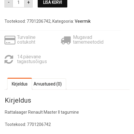
-
+
LISA KORVI
tagumine
7701206742
kogus
Tootekood:
7701206742
,
Kategooria:
Veermik
Turvaline
Mugavad
ostukoht
tarnemeetodid
14.päevane
tagastusõigus
Kirjeldus
Arvustused (0)
Kirjeldus
Rattalaager Renault Master ll tagumine
Tootekood: 7701206742