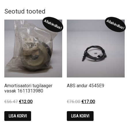
Seotud tooted
Allahindlus!
Allahindlus!
Amortisaatori tugilaager
ABS andur 4545E9
vasak 1611313980
Original
Current
Original
Current
€
56.47
€
12.00
€
76.00
€
17.00
price
price
price
price
was:
is:
was:
is:
LISA KORVI
LISA KORVI
€56.47.
€12.00.
€76.00.
€17.00.