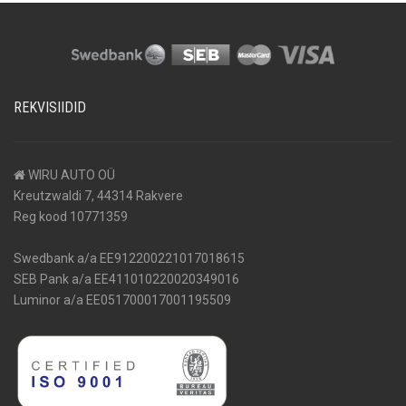
REKVISIIDID
WIRU AUTO OÜ
Kreutzwaldi 7, 44314 Rakvere
Reg kood 10771359
Swedbank a/a EE912200221017018615
SEB Pank a/a EE411010220020349016
Luminor a/a EE051700017001195509