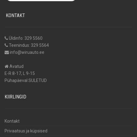
KONTAKT
Üldinfo: 329 5560
Teenindus: 329 5564
info@wiruauto.ee
Avatud
E-R 8-17, L 9-15
Pühapäeval SULETUD
KIIRLINGID
Kontakt
Privaatsus ja küpsised