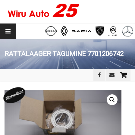
RATTALAAGER TAGUMINE 7701206742
Allahindlus!