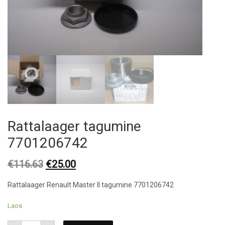
Rattalaager tagumine
7701206742
Original
Current
€
116.63
€
25.00
price
price
Rattalaager Renault Master ll tagumine 7701206742
was:
is:
€116.63.
€25.00.
Laos
Rattalaager