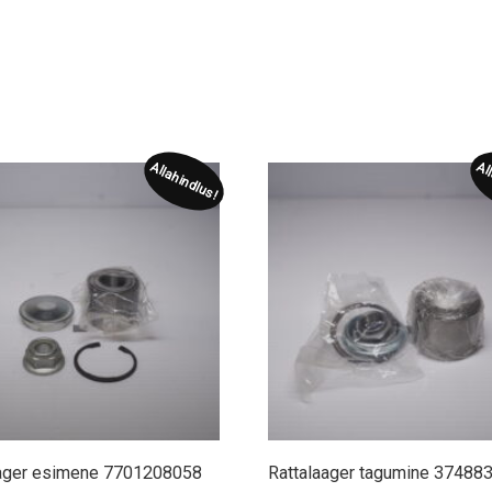
Allahindlus!
Al
aager esimene 7701208058
Rattalaager tagumine 37488