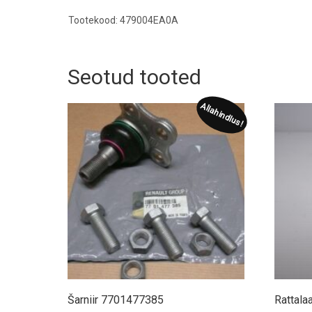
Tootekood: 479004EA0A
Seotud tooted
Allahindlus!
Šarniir 7701477385
Rattal