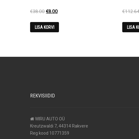
Original
Current
€
38.00
€
8.00
€
112.6
price
price
was:
is:
LISA KORVI
LISA K
€38.00.
€8.00.
REKVISIIDID
WIRU AUTO OÜ
Kreutzwaldi 7, 44314 Rakvere
Reg kood 10771359