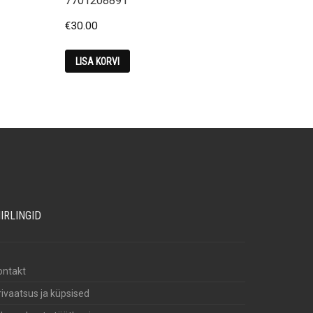
7701208891
€
30.00
LISA KORVI
IIRLINGID
ontakt
rivaatsus ja küpsised