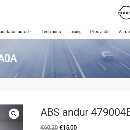
asutatud autod
Teenindus
Liising
Proovisõit
Varuo
A0A
ABS andur 479004
Original
Current
€
60.20
€
15.00