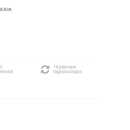
04EA0A
d
14.päevane
etodid
tagastusõigus