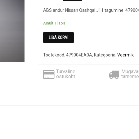
price
price
ABS andur Nissan Qashqai J11 tagumine 4790
was:
is:
€60.20.
€15.00.
Ainult 1 laos
LISA KORVI
Tootekood:
479004EA0A
,
Kategooria:
Veermik
Turvaline
Mugava
ostukoht
tarneme