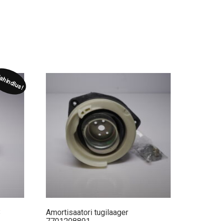
lahindlus!
3
Amortisaatori tugilaager