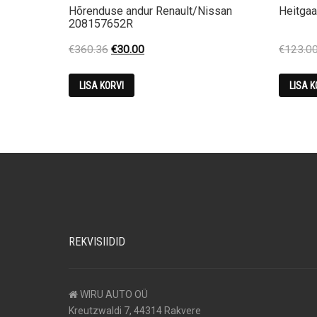
Hõrenduse andur Renault/Nissan
Heitgaa
208157652R
Original
Current
€
360.36
€
30.00
€
123.0
price
price
was:
is:
LISA KORVI
LISA K
€360.36.
€30.00.
REKVISIIDID
WIRU AUTO OÜ
Kreutzwaldi 7, 44314 Rakvere