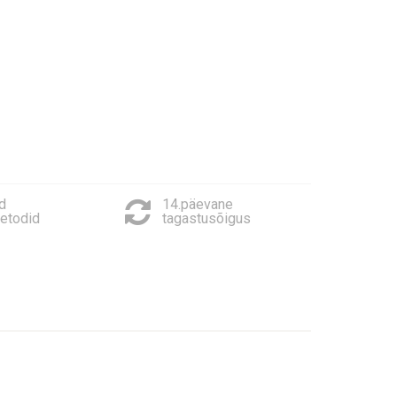
d
14.päevane
etodid
tagastusõigus