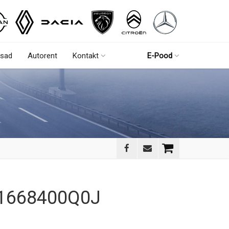
sad
Autorent
Kontakt
E-Pood
n 1668400Q0J