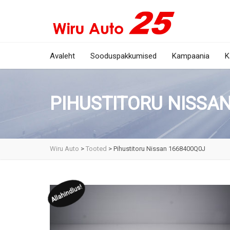
Avaleht
Sooduspakkumised
Kampaania
K
PIHUSTITORU NISSA
Wiru Auto
>
Tooted
>
Pihustitoru Nissan 1668400Q0J
Allahindlus!