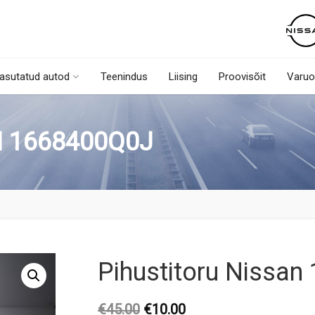
asutatud autod
Teenindus
Liising
Proovisõit
Varuo
N 1668400Q0J
Pihustitoru Nissa
Original
Current
€
45.00
€
10.00