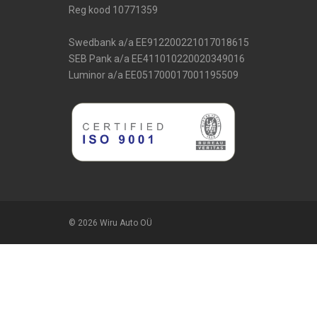
Reg kood 10771359
Swedbank a/a EE912200221017018615
SEB Pank a/a EE411010220020349016
Luminor a/a EE051700017001195509
© 2026 Wiru Auto OÜ