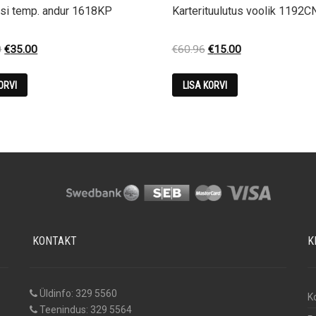
si temp. andur 1618KP
Karterituulutus voolik 1192C
Original
Current
Original
Current
0
€
35.00
€
60.96
€
15.00
price
price
price
price
was:
is:
was:
is:
ORVI
LISA KORVI
€123.00.
€35.00.
€60.96.
€15.00.
KONTAKT
K
Üldinfo: 329 5560
K
Teenindus: 329 5564