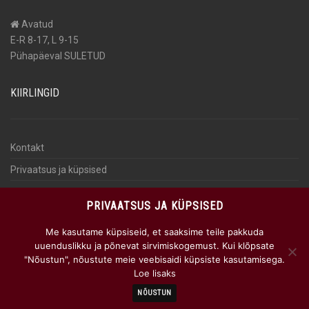
Avatud
E-R 8-17, L 9-15
Pühapäeval SULETUD
KIIRLINGID
Kontakt
Privaatsus ja küpsised
Isikuandmete töötlemine
PRIVAATSUS JA KÜPSISED
KKK
Me kasutame küpsiseid, et saaksime teile pakkuda
AUTOMAKS
uuenduslikku ja põnevat sirvimiskogemust. Kui klõpsate
"Nõustun", nõustute meie veebisaidi küpsiste kasutamisega.
Loe lisaks
NÕUSTUN
© 2026 Wiru Auto OÜ
by
WebNarium