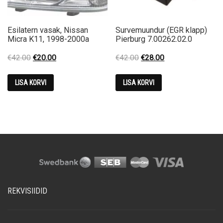
Esilatern vasak, Nissan
Survemuundur (EGR klapp)
Micra K11, 1998-2000a
Pierburg 7.00262.02.0
Original
Current
Original
Current
€
42.00
€
20.00
€
42.00
€
28.00
price
price
price
price
was:
is:
was:
is:
LISA KORVI
LISA KORVI
€42.00.
€20.00.
€42.00.
€28.00.
REKVISIIDID