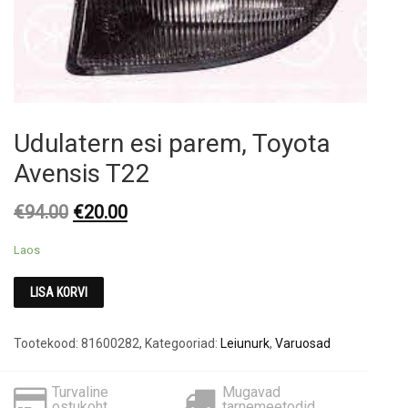
Udulatern esi parem, Toyota
Avensis T22
Original
Current
€
94.00
€
20.00
price
price
was:
is:
Laos
€94.00.
€20.00.
LISA KORVI
Tootekood:
81600282
,
Kategooriad:
Leiunurk
,
Varuosad
Turvaline
Mugavad
ostukoht
tarnemeetodid