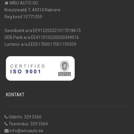
WIRU AUTO OÜ
Kreutzwaldi 7, 44314 Rakvere
Reg kood 10771359
Swedbank a/a EE912200221017018615
SEB Pank a/a EE411010220020349016
Luminor a/a EE051700017001195509
KONTAKT
Üldinfo: 329 5560
Teenindus: 329 5564
info@wiruauto.ee