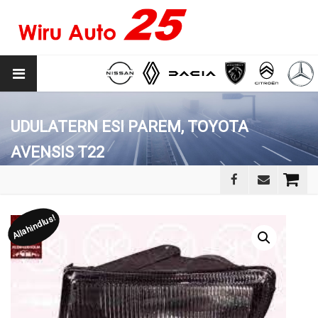
UDULATERN ESI PAREM, TOYOTA
AVENSIS T22
Allahindlus!