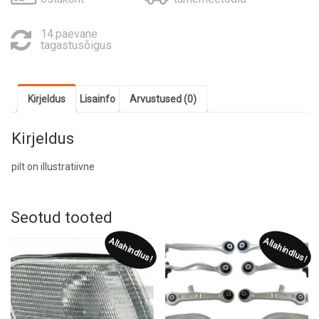
14.päevane
tagastusõigus
Kirjeldus
Lisainfo
Arvustused (0)
Kirjeldus
pilt on illustratiivne
Seotud tooted
Allahindlus!
Allahindlus!