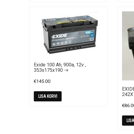
Exide 100 Ah, 900a, 12v ,
353x175x190 -+
€
145.00
EXID
242X
LISA KORVI
€
86.0
LIS