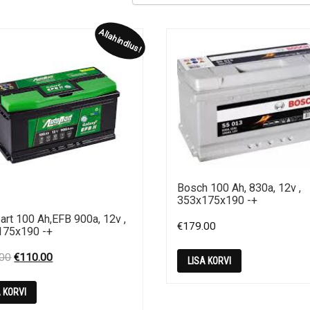
Allahindlus!
Bosch 100 Ah, 830a, 12v ,
353x175x190 -+
art 100 Ah,EFB 900a, 12v ,
€
179.00
175x190 -+
Original
Current
.00
€
110.00
LISA KORVI
price
price
was:
is:
A KORVI
€150.00.
€110.00.