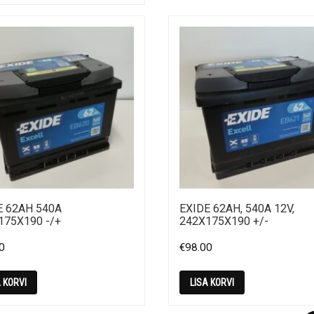
E 62AH 540A
EXIDE 62AH, 540A 12V,
175X190 -/+
242X175X190 +/-
0
€
98.00
A KORVI
LISA KORVI