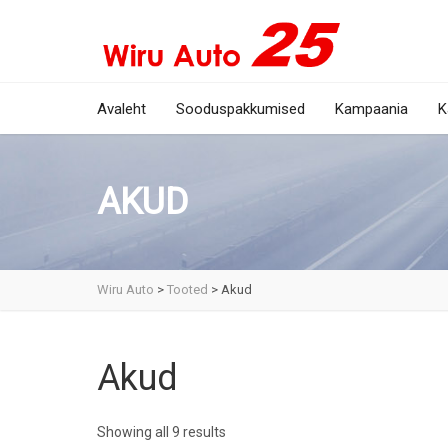
Avaleht
Sooduspakkumised
Kampaania
K
AKUD
Wiru Auto
>
Tooted
>
Akud
Akud
Showing all 9 results