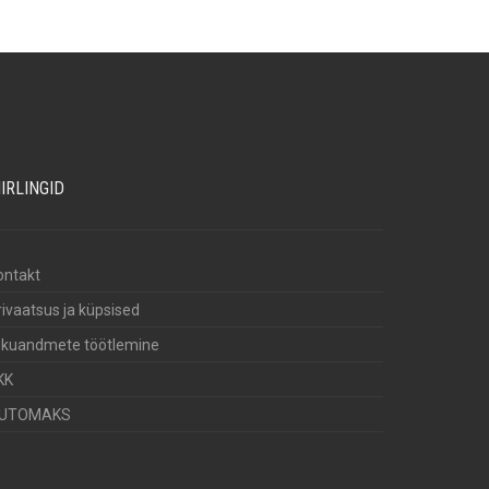
IIRLINGID
ontakt
rivaatsus ja küpsised
sikuandmete töötlemine
KK
UTOMAKS