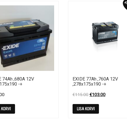
Al
E 74Ah ,680A 12V
EXIDE 77Ah ,760A 12V
x175x190 -+
,278x175x190 -+
Original
Current
.00
€
115.00
€
103.00
price
price
was:
is:
A KORVI
LISA KORVI
€115.00.
€103.00.