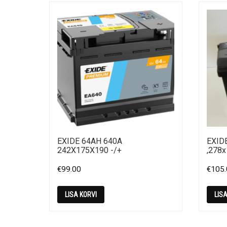
EXIDE 64AH 640A
EXID
242X175X190 -/+
,278
€
99.00
€
105
LISA KORVI
LIS