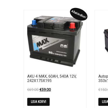
Allahindlus!
AKU 4 MAX, 60AH, 540A 12V,
Autop
242X175X195
353x
Original
Current
€
69.00
€
59.00
€
150
price
price
was:
is:
LISA KORVI
LIS
€69.00.
€59.00.