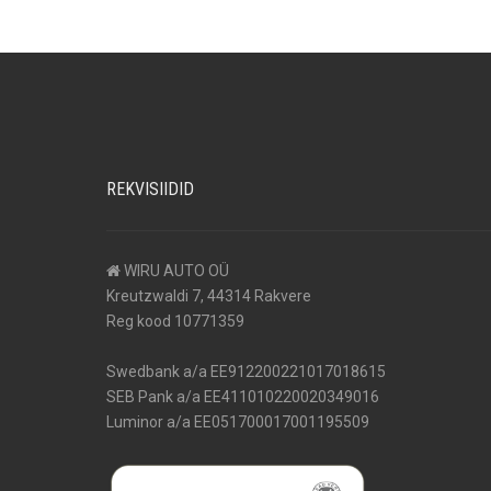
REKVISIIDID
WIRU AUTO OÜ
Kreutzwaldi 7, 44314 Rakvere
Reg kood 10771359
Swedbank a/a EE912200221017018615
SEB Pank a/a EE411010220020349016
Luminor a/a EE051700017001195509