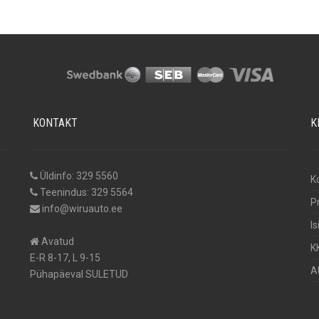
KONTAKT
K
Üldinfo: 329 5560
K
Teenindus: 329 5564
P
info@wiruauto.ee
I
Avatud
K
E-R 8-17, L 9-15
A
Pühapäeval SULETUD