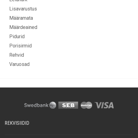
Lisavarustus
Määramata
Määrdeained
Pidurid
Porisirmid
Rehvid
Varuosad
REKVISIIDID