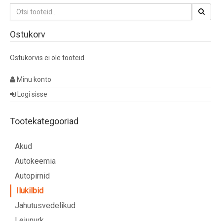
Otsi:
Ostukorv
Ostukorvis ei ole tooteid.
Minu konto
Logi sisse
Tootekategooriad
Akud
Autokeemia
Autopirnid
Ilukilbid
Jahutusvedelikud
Leiunurk