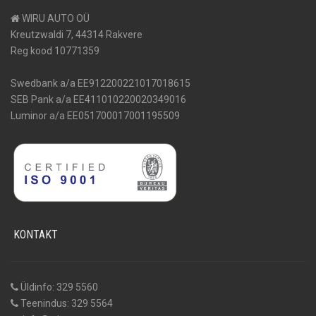
WIRU AUTO OÜ
Kreutzwaldi 7, 44314 Rakvere
Reg kood 10771359
Swedbank a/a EE912200221017018615
SEB Pank a/a EE411010220020349016
Luminor a/a EE051700017001195509
KONTAKT
Üldinfo: 329 5560
Teenindus: 329 5564