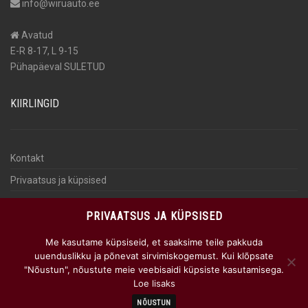
info@wiruauto.ee
Avatud
E-R 8-17, L 9-15
Pühapäeval SULETUD
KIIRLINGID
Kontakt
Privaatsus ja küpsised
Isikuandmete töötlemine
PRIVAATSUS JA KÜPSISED
KKK
Me kasutame küpsiseid, et saaksime teile pakkuda
AUTOMAKS
uuenduslikku ja põnevat sirvimiskogemust. Kui klõpsate
"Nõustun", nõustute meie veebisaidi küpsiste kasutamisega.
Loe lisaks
NÕUSTUN
© 2026 Wiru Auto OÜ
by
WebNarium