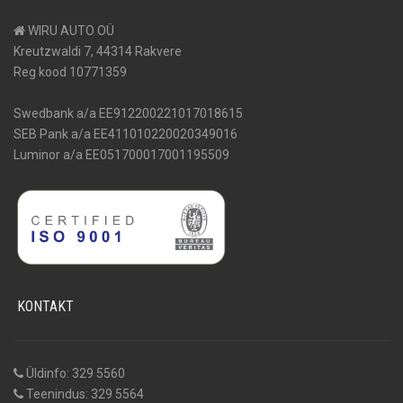
WIRU AUTO OÜ
Kreutzwaldi 7, 44314 Rakvere
Reg kood 10771359
Swedbank a/a EE912200221017018615
SEB Pank a/a EE411010220020349016
Luminor a/a EE051700017001195509
KONTAKT
Üldinfo: 329 5560
Teenindus: 329 5564