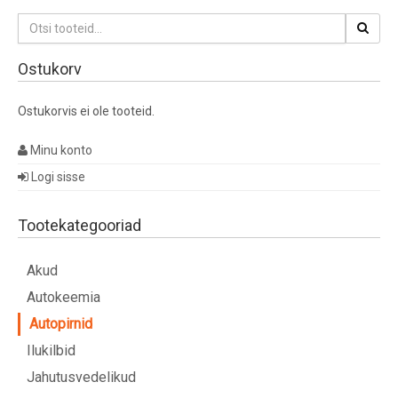
Otsi:
Ostukorv
Ostukorvis ei ole tooteid.
Minu konto
Logi sisse
Tootekategooriad
Akud
Autokeemia
Autopirnid
Ilukilbid
Jahutusvedelikud