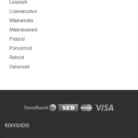
Leiunurk
Lisavarustus
Määramata
Määrdeained
Pidurid
Porisirmid
Rehvid
Varuosad
REKVISIIDID