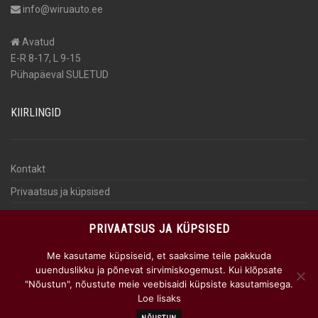
info@wiruauto.ee
Avatud
E-R 8-17, L 9-15
Pühapäeval SULETUD
KIIRLINGID
Kontakt
Privaatsus ja küpsised
Isikuandmete töötlemine
PRIVAATSUS JA KÜPSISED
KKK
Me kasutame küpsiseid, et saaksime teile pakkuda
AUTOMAKS
uuenduslikku ja põnevat sirvimiskogemust. Kui klõpsate
"Nõustun", nõustute meie veebisaidi küpsiste kasutamisega.
Loe lisaks