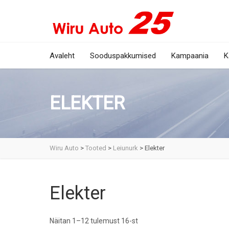
Avaleht
Sooduspakkumised
Kampaania
K
ELEKTER
Wiru Auto
>
Tooted
>
Leiunurk
>
Elekter
Elekter
Näitan 1–12 tulemust 16-st