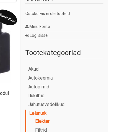
Ostukorvis ei ole tooteid.
lahindlus!
Minu konto
Logi sisse
Tootekategooriad
Akud
Autokeemia
Autopirnid
oodul
Ilukilbid
Jahutusvedelikud
Leiunurk
Elekter
Filtrid