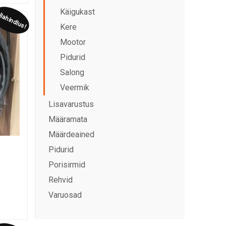
Käigukast
lahindlus!
Kere
Mootor
Pidurid
Salong
Veermik
Lisavarustus
Määramata
Määrdeained
Pidurid
Porisirmid
Rehvid
Varuosad