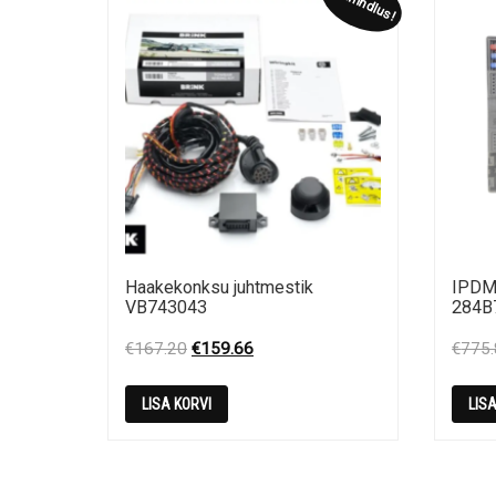
Allahindlus!
Haakekonksu juhtmestik
IPDM
VB743043
284B
Original
Current
€
167.20
€
159.66
€
775
price
price
was:
is:
LISA KORVI
LIS
€167.20.
€159.66.