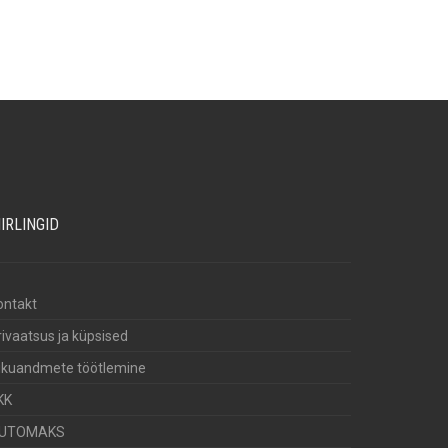
IIRLINGID
ontakt
rivaatsus ja küpsised
sikuandmete töötlemine
KK
UTOMAKS