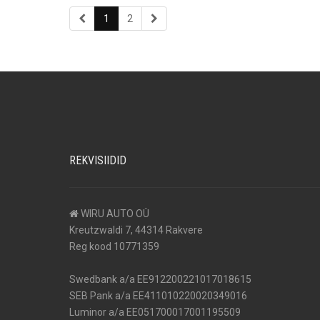
1
2
REKVISIIDID
WIRU AUTO OÜ
Kreutzwaldi 7, 44314 Rakvere
Reg kood 10771359
Swedbank a/a EE912200221017018615
SEB Pank a/a EE411010220020349016
Luminor a/a EE051700017001195509