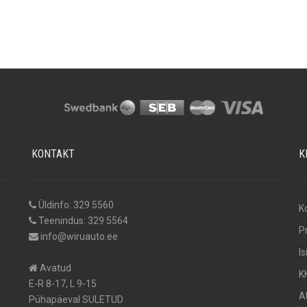
KONTAKT
K
Üldinfo: 329 5560
K
Teenindus: 329 5564
P
info@wiruauto.ee
I
Avatud
K
E-R 8-17, L 9-15
A
Pühapäeval SULETUD