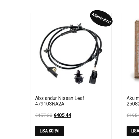
Allahindlus!
Abs andur Nissan Leaf
Aku m
479103NA2A
2508
Original
Current
€
457.30
€
405.44
€
195
price
price
was:
is:
LISA KORVI
LIS
€457.30.
€405.44.