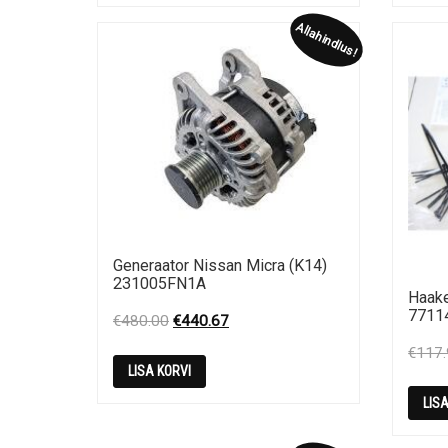
Allahindlus!
Generaator Nissan Micra (K14)
231005FN1A
Haake
7711
Original
Current
€
480.00
€
440.67
price
price
€
117
was:
is:
LISA KORVI
€480.00.
€440.67.
LIS