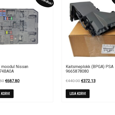
Allahindlus!
Al
 moodul Nissan
Kaitsmeplokk (BPGA) PSA
74BA0A
9665878080
Original
Current
Original
Current
.80
€
687.80
€
440.00
€
372.13
price
price
price
price
was:
is:
was:
is:
A KORVI
LISA KORVI
€775.80.
€687.80.
€440.00.
€372.13.