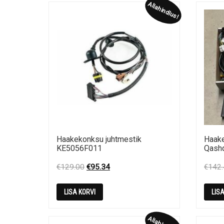
Allahindlus!
Haakekonksu juhtmestik
Haake
KE5056F011
Qash
Original
Current
€
129.00
€
95.34
€
142
price
price
was:
is:
LISA KORVI
LIS
€129.00.
€95.34.