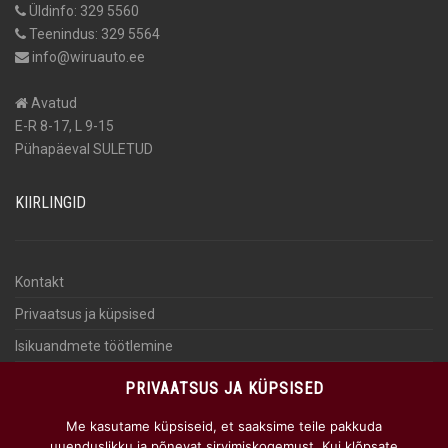
Üldinfo: 329 5560
Teenindus: 329 5564
info@wiruauto.ee
Avatud
E-R 8-17, L 9-15
Pühapäeval SULETUD
KIIRLINGID
Kontakt
Privaatsus ja küpsised
Isikuandmete töötlemine
KKK
PRIVAATSUS JA KÜPSISED
AUTOMAKS
Me kasutame küpsiseid, et saaksime teile pakkuda
uuenduslikku ja põnevat sirvimiskogemust. Kui klõpsate