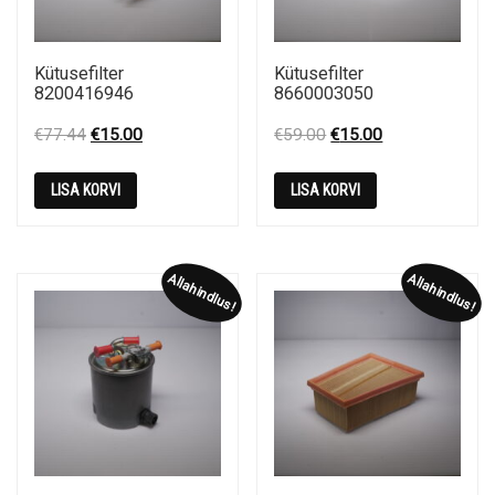
Kütusefilter
Kütusefilter
8200416946
8660003050
Original
Current
Original
Current
€
77.44
€
15.00
€
59.00
€
15.00
price
price
price
price
was:
is:
was:
is:
LISA KORVI
LISA KORVI
€77.44.
€15.00.
€59.00.
€15.00.
Allahindlus!
Allahindlus!