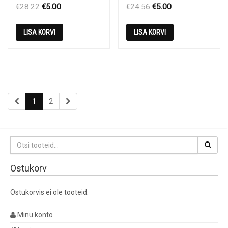
Original
Current
Original
Current
€
28.22
€
5.00
€
24.56
€
5.00
price
price
price
price
was:
is:
was:
is:
LISA KORVI
LISA KORVI
€28.22.
€5.00.
€24.56.
€5.00.
1
2
Otsi:
Ostukorv
Ostukorvis ei ole tooteid.
Minu konto