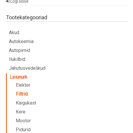
Logi sisse
Tootekategooriad
Akud
Autokeemia
Autopirnid
Ilukilbid
Jahutusvedelikud
Leiunurk
Elekter
Filtrid
Käigukast
Kere
Mootor
Pidurid