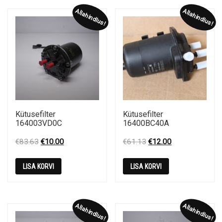
Allahindlus!
Allahindlus!
Kütusefilter
Kütusefilter
164003VD0C
16400BC40A
Original
Current
Original
Current
€
83.63
€
10.00
€
61.13
€
12.00
price
price
price
price
was:
is:
was:
is:
LISA KORVI
LISA KORVI
€83.63.
€10.00.
€61.13.
€12.00.
Allahindlus!
Allahindlus!