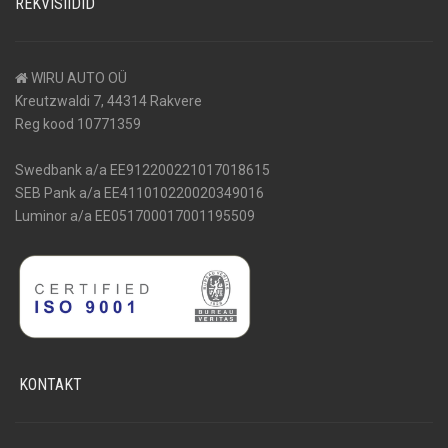
REKVISIIDID
WIRU AUTO OÜ
Kreutzwaldi 7, 44314 Rakvere
Reg kood 10771359
Swedbank a/a EE912200221017018615
SEB Pank a/a EE411010220020349016
Luminor a/a EE051700017001195509
KONTAKT