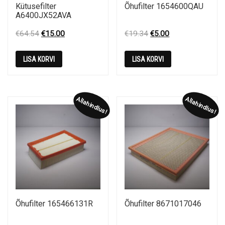
Kütusefilter
Õhufilter 1654600QAU
A6400JX52AVA
Original
Current
Original
Current
€
64.54
€
15.00
€
19.34
€
5.00
price
price
price
price
was:
is:
was:
is:
LISA KORVI
LISA KORVI
€64.54.
€15.00.
€19.34.
€5.00.
Allahindlus!
Allahindlus!
Õhufilter 165466131R
Õhufilter 8671017046