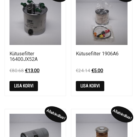
Kütusefilter
Kütusefilter 1906A6
16400JX52A
Original
Current
Original
Current
€
80.68
€
13.00
€
24.14
€
5.00
price
price
price
price
was:
is:
was:
is:
LISA KORVI
LISA KORVI
€80.68.
€13.00.
€24.14.
€5.00.
Allahindlus!
Allahindlus!