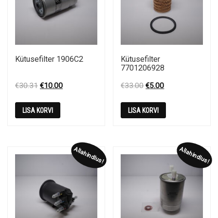
Kütusefilter 1906C2
Kütusefilter
7701206928
Original
Current
Original
Current
€
30.31
€
10.00
€
33.00
€
5.00
price
price
price
price
was:
is:
was:
is:
LISA KORVI
LISA KORVI
€30.31.
€10.00.
€33.00.
€5.00.
Allahindlus!
Allahindlus!