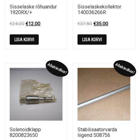
Sisselaske rõhuandur
Sisselaskekollektor
1920RX/+
140036266R
Original
Current
Original
Current
€
24.00
€
12.00
€
37.80
€
35.00
price
price
price
price
was:
is:
was:
is:
LISA KORVI
LISA KORVI
€24.00.
€12.00.
€37.80.
€35.00.
Allahindlus!
Allahindlus!
Solenoidklapp
Stabilisaatorvarda
8200823650
liigend 508756