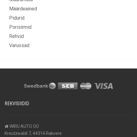
Määrdeained
Pidurid
Porisirmid
Rehvid
Varuosad
REKVISIIDID
WIRU AUTO OÜ
Kreutzwaldi 7, 44314 Rakvere