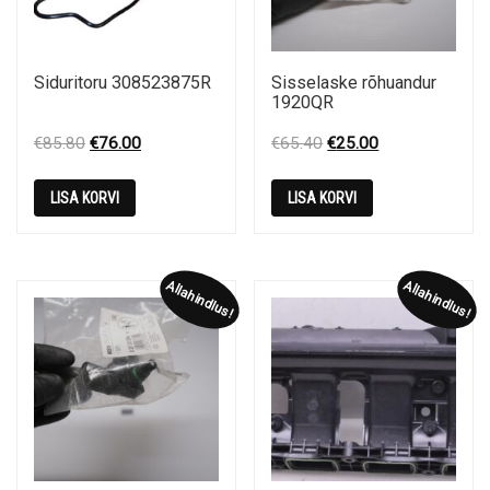
Siduritoru 308523875R
Sisselaske rõhuandur
1920QR
Original
Current
Original
Current
€
85.80
€
76.00
€
65.40
€
25.00
price
price
price
price
was:
is:
was:
is:
LISA KORVI
LISA KORVI
€85.80.
€76.00.
€65.40.
€25.00.
Allahindlus!
Allahindlus!