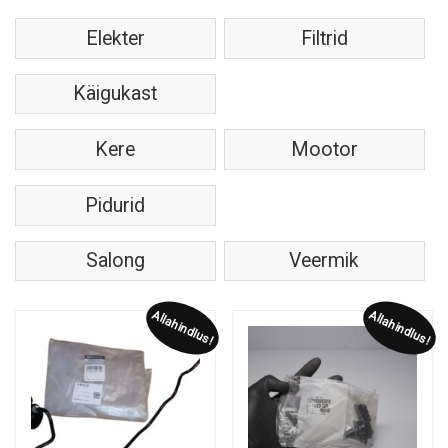
Elekter
Filtrid
Käigukast
Kere
Mootor
Pidurid
Salong
Veermik
Allahindlus!
Allahindlus!