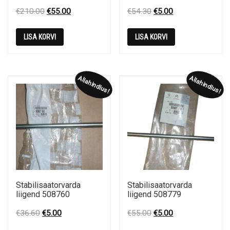
Original
Current
Original
Current
€
210.00
€
55.00
€
54.30
€
5.00
price
price
price
price
was:
is:
was:
is:
LISA KORVI
LISA KORVI
€210.00.
€55.00.
€54.30.
€5.00.
Allahindlus!
Allahindlus!
Stabilisaatorvarda
Stabilisaatorvarda
liigend 508760
liigend 508779
Original
Current
Original
Current
€
36.60
€
5.00
€
55.00
€
5.00
price
price
price
price