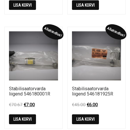
was:
is:
was:
is:
LISA KORVI
LISA KORVI
€36.60.
€5.00.
€55.00.
€5.00.
Allahindlus!
Allahindlus!
Stabilisaatorvarda
Stabilisaatorvarda
liigend 546180001R
liigend 546181925R
Original
Current
Original
Current
€
70.67
€
7.00
€
45.00
€
6.00
price
price
price
price
was:
is:
was:
is:
LISA KORVI
LISA KORVI
€70.67.
€7.00.
€45.00.
€6.00.