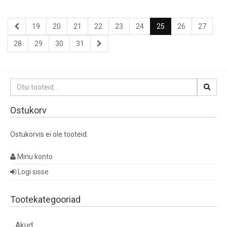
19
20
21
22
23
24
25
26
27
28
29
30
31
Otsi:
Ostukorv
Ostukorvis ei ole tooteid.
Minu konto
Logi sisse
Tootekategooriad
Akud