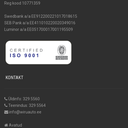
Reg kood 10771359
Swedbank a/a EE912200221017018615
SEB Pank a/a EE411010220020349016
Luminor a/a EE051700017001195509
KONTAKT
Üldinfo: 329 5560
Teenindus: 329 5564
info@wiruauto.ee
Avatud