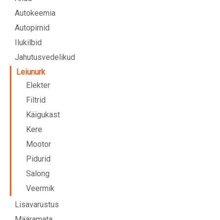
Autokeemia
Autopirnid
Ilukilbid
Jahutusvedelikud
Leiunurk
Elekter
Filtrid
Käigukast
Kere
Mootor
Pidurid
Salong
Veermik
Lisavarustus
Määramata