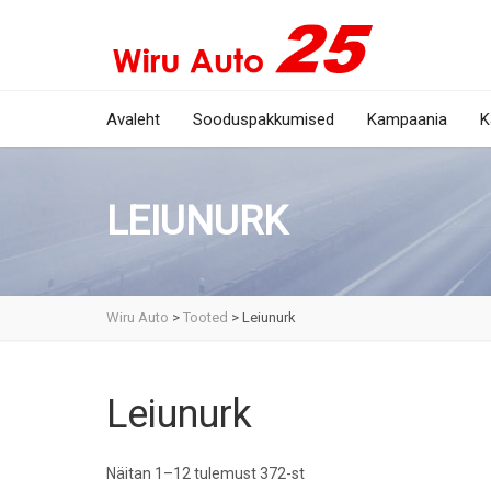
Avaleht
Sooduspakkumised
Kampaania
K
LEIUNURK
Wiru Auto
>
Tooted
>
Leiunurk
Leiunurk
Näitan 1–12 tulemust 372-st