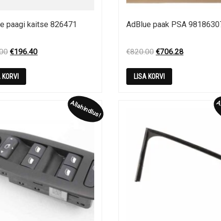
e paagi kaitse 826471
AdBlue paak PSA 9818630
Original
Current
Original
Current
.00
€
196.40
€
820.00
€
706.28
price
price
price
price
was:
is:
was:
is:
A KORVI
LISA KORVI
€210.00.
€196.40.
€820.00.
€706.28.
Allahindlus!
Al