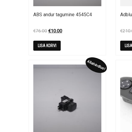
ABS andur tagumine 4545C4
Adblu
Original
Current
€
76.00
€
10.00
€
210
price
price
was:
is:
LISA KORVI
LIS
€76.00.
€10.00.
Allahindlus!