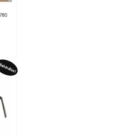
780
lahindlus!