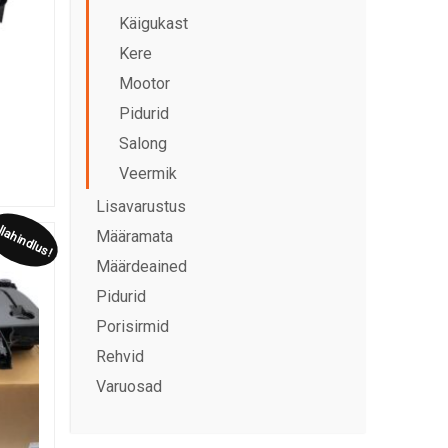
Käigukast
Kere
Mootor
Pidurid
Salong
Veermik
Lisavarustus
lahindlus!
Määramata
Määrdeained
Pidurid
Porisirmid
Rehvid
Varuosad