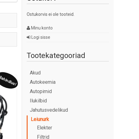
Ostukorvis ei ole tooteid.
Minu konto
Logi sisse
Tootekategooriad
Akud
lahindlus!
Autokeemia
Autopirnid
Ilukilbid
Jahutusvedelikud
Leiunurk
Elekter
Filtrid