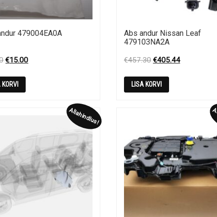
andur 479004EA0A
Abs andur Nissan Leaf
479103NA2A
Original
Current
Original
Current
0
€
15.00
€
457.30
€
405.44
price
price
price
price
was:
is:
was:
is:
A KORVI
LISA KORVI
€60.20.
€15.00.
€457.30.
€405.44.
Allahindlus!
Al