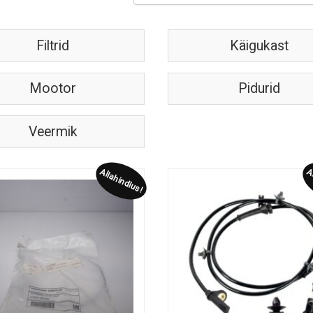
Filtrid
Käigukast
Mootor
Pidurid
Veermik
Allahindlus!
Al