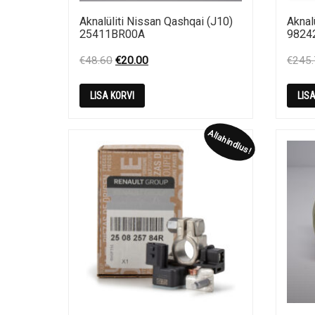
Aknalüliti Nissan Qashqai (J10)
Aknal
25411BR00A
9824
Original
Current
€
48.60
€
20.00
€
245
price
price
was:
is:
LISA KORVI
LIS
€48.60.
€20.00.
Allahindlus!