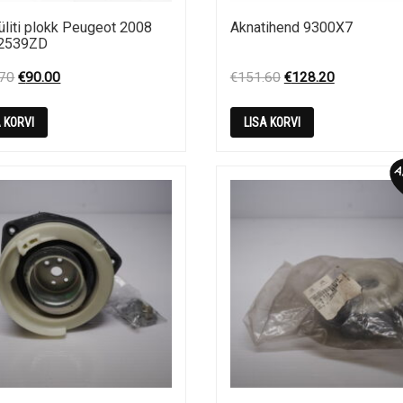
üliti plokk Peugeot 2008
Aknatihend 9300X7
2539ZD
Original
Current
Original
Current
.70
€
90.00
€
151.60
€
128.20
price
price
price
price
was:
is:
was:
is:
A KORVI
LISA KORVI
€245.70.
€90.00.
€151.60.
€128.20.
Al