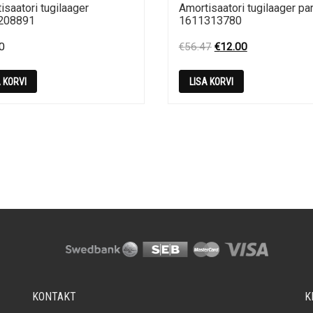
isaatori tugilaager
Amortisaatori tugilaager p
208891
1611313780
Original
Current
0
€
56.47
€
12.00
price
price
was:
is:
A KORVI
LISA KORVI
€56.47.
€12.00.
KONTAKT
K