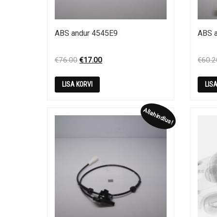
ABS andur 4545E9
ABS 
Original
Current
€
76.00
€
17.00
€
60.2
price
price
was:
is:
LISA KORVI
LIS
€76.00.
€17.00.
Allahindlus!