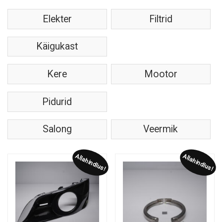
Elekter
Filtrid
Käigukast
Kere
Mootor
Pidurid
Salong
Veermik
Allahindlus!
Allahindlus!