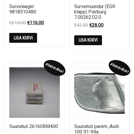
Survelaager
Survemuundur (EGR
9818310480
klapp) Pierburg
7.00262.02.0
Original
Current
€
213.00
€
116.00
Original
Current
€
42.00
€
28.00
price
price
price
price
was:
is:
LISA KORVI
was:
is:
LISA KORVI
€213.00.
€116.00.
€42.00.
€28.00.
Allahindlus!
Allahindlus!
Suunatuli 26160BM400
Suunatuli parem ,Audi
100 91-94a