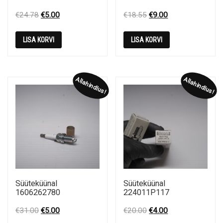
Original
Current
Original
Current
€
24.78
€
5.00
€
18.55
€
9.00
price
price
price
price
was:
is:
was:
is:
LISA KORVI
LISA KORVI
€24.78.
€5.00.
€18.55.
€9.00.
Allahindlus!
Allahindlus!
Süüteküünal
Süüteküünal
1606262780
224011P117
Original
Current
Original
Current
€
31.00
€
5.00
€
20.00
€
4.00
price
price
price
price