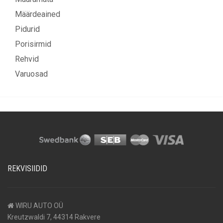
Määrdeained
Pidurid
Porisirmid
Rehvid
Varuosad
REKVISIIDID
WIRU AUTO OÜ
Kreutzwaldi 7, 44314 Rakvere