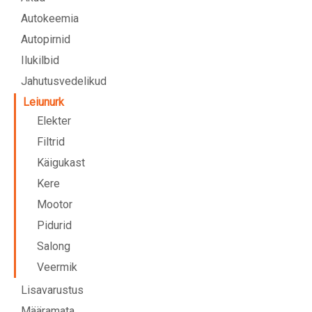
Autokeemia
Autopirnid
Ilukilbid
Jahutusvedelikud
Leiunurk
Elekter
Filtrid
Käigukast
Kere
Mootor
Pidurid
Salong
Veermik
Lisavarustus
Määramata