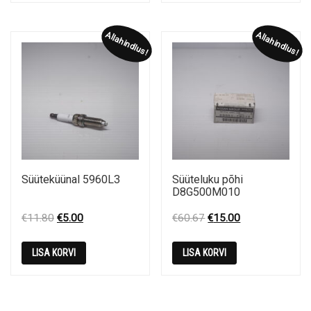
Allahindlus!
Allahindlus!
Süüteküünal 5960L3
Süüteluku põhi
D8G500M010
Original
Current
Original
Current
€
11.80
€
5.00
€
60.67
€
15.00
price
price
price
price
was:
is:
was:
is:
LISA KORVI
LISA KORVI
€11.80.
€5.00.
€60.67.
€15.00.