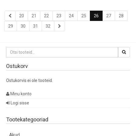
20
21
22
23
24
25
26
27
28
29
30
31
32
Otsi:
Ostukorv
Ostukorvis ei ole tooteid.
Minu konto
Logi sisse
Tootekategooriad
Akud