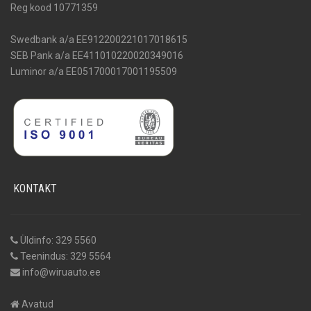
Reg kood 10771359
Swedbank a/a EE912200221017018615
SEB Pank a/a EE411010220020349016
Luminor a/a EE051700017001195509
KONTAKT
Üldinfo: 329 5560
Teenindus: 329 5564
info@wiruauto.ee
Avatud